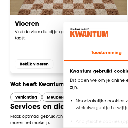
Vloeren
Vind de vloer die bij jou past. Laminaat, PVC, vinyl en
tapijt.
Toestemming
Bekijk vloeren
Kwantum gebruikt cooki
Dit doen we om je online e
Wat heeft Kwantum St-Joris Winge nog mee
zijn.
Verlichting
Meubelen
Woonaccessoires
B
Noodzakelijke cookies z
Services en diensten bij Kwantum
winkelwagentje terwijl 
Maak optimaal gebruik van onze services in St-Joris Winge. Of 
Analytische cookies (op
maken het makkelijk.