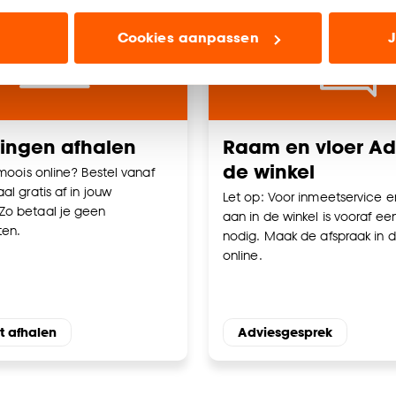
ioneel) laten jou relevante informatie en aanbiedingen z
Cookies aanpassen
J
voor advertenties en communicatie.
n’ om gebruik te maken van alle cookies, of klik op ‘weiger
accepteren. Je kunt er ook voor kiezen om bepaalde cookie
ies aanpassen’ te klikken.
lingen afhalen
Raam en vloer Adv
de winkel
e deze keuze altijd nog kan aanpassen, bekijk hiervoor o
 moois online? Bestel vanaf
al gratis af in jouw
Let op: Voor inmeetservice e
Zo betaal je geen
aan in de winkel is vooraf ee
ten.
nodig. Maak de afspraak in d
online.
t afhalen
Adviesgesprek