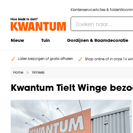
Klantenservice
Acties & folder
Woonins
Nieuw
Tuin
Gordijnen & Raamdecoratie
Laten bezorgen of gratis afhalen
Shop online of in onze 14 win
Home
Winkels
Kwantum Tielt Winge bez