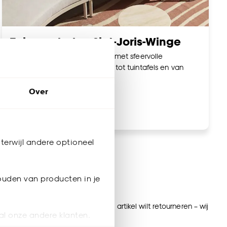
Tuinmeubelen Sint-Joris-Winge
Maak jouw tuin nóg gezelliger met sfeervolle
tuinmeubelen. Van loungesets tot tuintafels en van
tuinstoelen tot parasols.
Over
Bekijk tuinmeubelen
terwijl andere optioneel
ijnen
ouden van producten in je
t voor gordijnen op maat, of een artikel wilt retourneren – wij
al onze andere klanten.