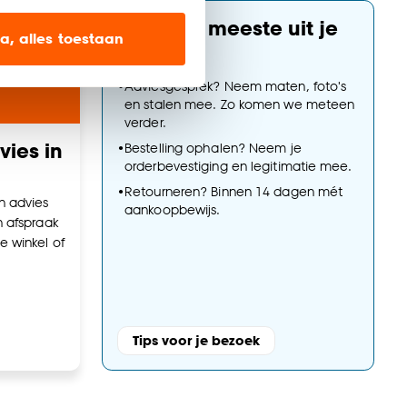
ien op onze website, maar
Haal het meeste uit je
a, alles toestaan
bezoek
•
Adviesgesprek? Neem maten, foto's
en’ om alleen de
en stalen mee. Zo komen we meteen
s wel of niet te
verder.
ies in
•
Bestelling ophalen? Neem je
orderbevestiging en legitimatie mee.
nze
cookieverklaring
.
•
Retourneren? Binnen 14 dagen mét
n advies
aankoopbewijs.
n afspraak
e winkel of
Tips voor je bezoek