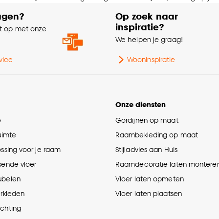
agen?
Op zoek naar
inspiratie?
 op met onze
e
We helpen je graag!
vice
Wooninspiratie
Onze diensten
e
Gordijnen op maat
ruimte
Raambekleding op maat
ossing voor je raam
Stijladvies aan Huis
sende vloer
Raamdecoratie laten montere
ubelen
Vloer laten opmeten
erkleden
Vloer laten plaatsen
ichting