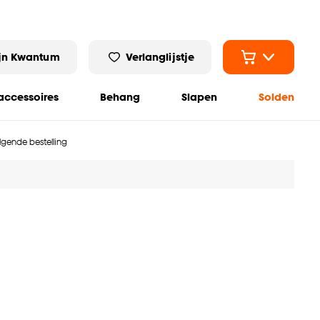
jn Kwantum
Verlanglijstje
ccessoires
Behang
Slapen
Solden
olgende bestelling