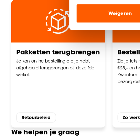
Marketing cookies (opt
Weigeren
ook buiten de website 
Klik op ‘Ja, alles toestaa
noodzakelijke cookies te 
accepteren door op ‘Cook
Pakketten terugbrengen
Bestel
Goed om te weten is dat j
Je kan online bestelling die je hebt
Zie je iets
afgehaald terugbrengen bij dezelfde
€25,- en ha
winkel.
Kwantum. 
bezorgkos
Retourbeleid
Zo werk
We helpen je graag