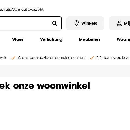
piratie
Op maat overzicht
Winkels
Mi
Vloer
Verlichting
Meubelen
Woona
kels
Gratis raam advies en opmeten aan huis
€ 5,- korting op je v
oek onze woonwinkel