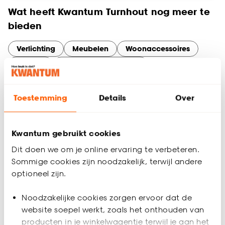
Wat heeft Kwantum Turnhout nog meer te
bieden
Verlichting
Meubelen
Woonaccessoires
Behang
Slaapkamer artikelen
Tuinassortiment
Gordijnen
Services en diensten bij Kwantum Turnhout
Toestemming
Details
Over
Maak optimaal gebruik van onze services in Turnhout. Of je nu
online bestelt en in de winkel ophaalt, thuisadvies nodig hebt
voor gordijnen op maat, of een artikel wilt retourneren – wij
Kwantum gebruikt cookies
maken het makkelijk.
Dit doen we om je online ervaring te verbeteren.
Sommige cookies zijn noodzakelijk, terwijl andere
optioneel zijn.
Noodzakelijke cookies zorgen ervoor dat de
website soepel werkt, zoals het onthouden van
producten in je winkelwagentje terwijl je aan het
Pakketten terugbrengen