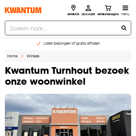
winkels
account
winkelwagen
menu
Laten bezorgen of gratis afhalen
Shop online of in onze 14 winkels
Home
Winkels
Gratis raam advies en opmeten aan huis
€ 5,- korting op je volgende bestelling
Kwantum Turnhout bezoek
onze woonwinkel