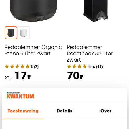
Pedaalemmer Organic
Pedaalemmer
Stone 5 Liter Zwart
Rechthoek 30 Liter
Zwart
5
(
7
)
4
(
11
)
-
-
17.
70.
20
.
-
Binnen 2-3 werkdagen bezorgd
Binnen 2-3 werkdagen bezorgd
Toestemming
Details
Over
-15%
-15%