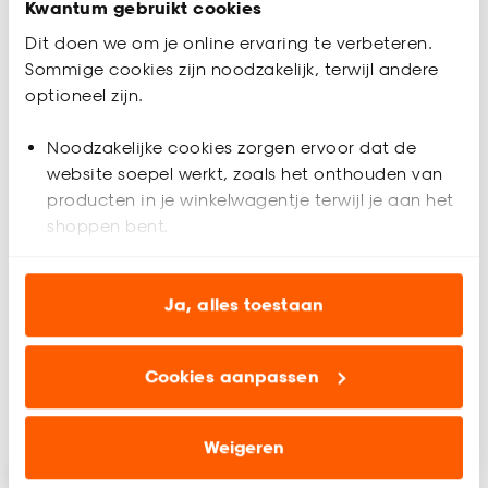
Kwantum gebruikt cookies
Dit doen we om je online ervaring te verbeteren.
Sommige cookies zijn noodzakelijk, terwijl andere
optioneel zijn.
Noodzakelijke cookies zorgen ervoor dat de
website soepel werkt, zoals het onthouden van
producten in je winkelwagentje terwijl je aan het
Pedaalemmer 3 Liter
Pedaalemmer Organic
shoppen bent.
Zwart
7 Liter Zwart
Analytische cookies (optioneel) helpen ons de
website te verbeteren voor jou en al onze andere
4.6
(
11
)
4.8
(
10
)
Ja, alles toestaan
-
6.
17.
80
klanten.
8
.
-
20
.
-
Cookies aanpassen
Marketing cookies (optioneel) laten jou
relevante informatie en aanbiedingen zien op
Binnen 2-3 werkdagen bezorgd
Binnen 2-3 werkdagen bezorgd
onze website, maar ook buiten de website voor
Weigeren
advertenties en communicatie.
-15%
-15%