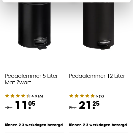
Klik op ‘Ja, alles toestaan’ om gebruik te maken
van alle cookies, of klik op ‘weigeren’ om alleen de
noodzakelijke cookies te accepteren. Je kunt er ook
voor kiezen om bepaalde cookies wel of niet te
accepteren door op ‘Cookies aanpassen’ te
klikken.
Goed om te weten is dat je deze keuze altijd nog
kan aanpassen, bekijk hiervoor onze
cookieverklaring
.
Pedaalemmer 5 Liter
Pedaalemmer 12 Liter
Mat Zwart
4.3
(
6
)
5
(
2
)
11.
21.
05
25
13
.
-
25
.
-
Binnen 2-3 werkdagen bezorgd
Binnen 2-3 werkdagen bezorgd