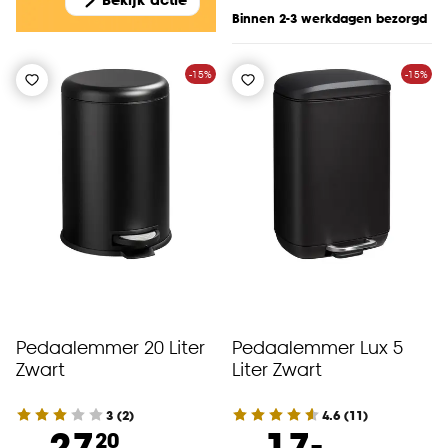
Binnen 2-3 werkdagen bezorgd
-15%
-15%
Pedaalemmer 20 Liter
Pedaalemmer Lux 5
Zwart
Liter Zwart
3
(
2
)
4.6
(
11
)
-
27.
17.
20