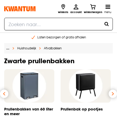
winkels
account
winkelwagen
menu
Laten bezorgen of gratis afhalen
Shop online of in onze 14 winkels
…
Huishoudelijk
Afvalbakken
Gratis raam advies en opmeten aan huis
€ 5,- korting op je volgende bestelling
Zwarte prullenbakken
Prullenbakken van 60 liter
Prullenbak op pootjes
en meer