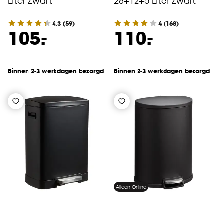
Liter Zwart
28+12+5 Liter Zwart
4.3
(
59
)
4
(
168
)
-
-
105.
110.
Binnen 2-3 werkdagen bezorgd
Binnen 2-3 werkdagen bezorgd
Alleen Online