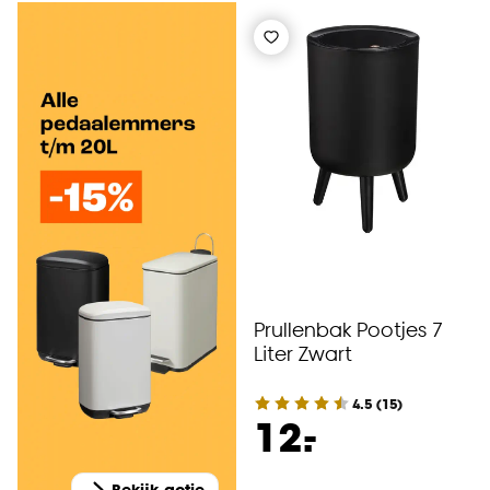
Prullenbak Pootjes 7
Liter Zwart
4.5
(
15
)
-
12.
Bekijk actie