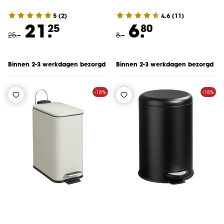
5
(
2
)
4.6
(
11
)
21.
6.
25
80
25
.
-
8
.
-
Binnen 2-3 werkdagen bezorgd
Binnen 2-3 werkdagen bezorgd
-15%
-15%