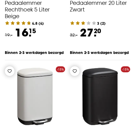
Pedaalemmer
Pedaalemmer 20 Liter
Rechthoek 5 Liter
Zwart
Beige
4.8
(
4
)
3
(
2
)
16.
27.
15
20
19
.
-
32
.
-
Binnen 2-3 werkdagen bezorgd
Binnen 2-3 werkdagen bezorgd
-15%
-15%