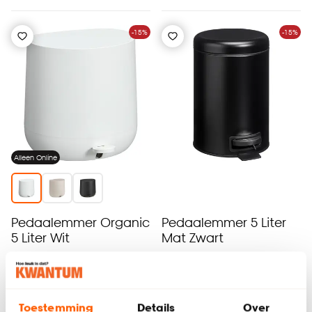
-15%
-15%
Alleen Online
Pedaalemmer Organic
Pedaalemmer 5 Liter
5 Liter Wit
Mat Zwart
4.4
(
18
)
4.3
(
6
)
-
17.
11.
05
20
.
-
13
.
-
Toestemming
Details
Over