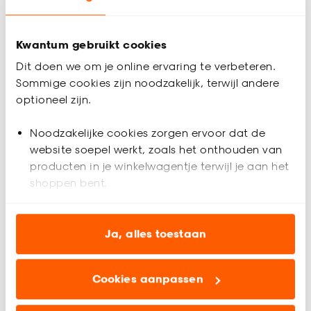
Binnen 2-3 werkdagen bezorgd
Binnen 2-3 werkdagen bezorgd
Kwantum gebruikt cookies
-15%
Dit doen we om je online ervaring te verbeteren.
Sommige cookies zijn noodzakelijk, terwijl andere
optioneel zijn.
Noodzakelijke cookies zorgen ervoor dat de
website soepel werkt, zoals het onthouden van
producten in je winkelwagentje terwijl je aan het
shoppen bent.
Analytische cookies (optioneel) helpen ons de
website te verbeteren voor jou en al onze andere
Ja, alles toestaan
klanten.
Pedaalemmer Organic
7 Liter Zwart
Cookies aanpassen
Marketing cookies (optioneel) laten jou
relevante informatie en aanbiedingen zien op
4.8
(
10
)