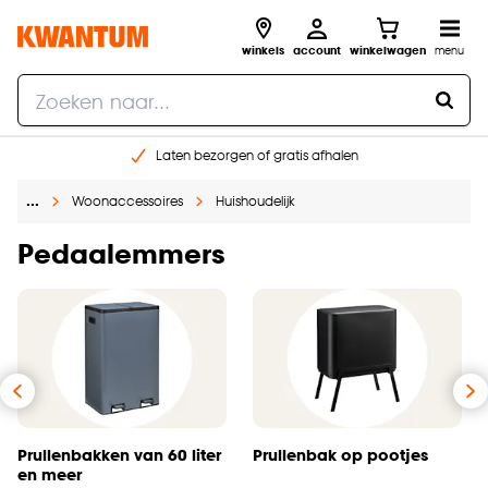
winkels
account
winkelwagen
menu
Laten bezorgen of gratis afhalen
Shop online of in onze 14 winkels
…
Woonaccessoires
Huishoudelijk
Gratis raam advies en opmeten aan huis
€ 5,- korting op je volgende bestelling
Pedaalemmers
Prullenbakken van 60 liter
Prullenbak op pootjes
en meer