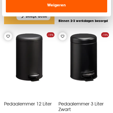
-
17.
onze website, maar ook buiten de website voor
Weigeren
20
.
-
advertenties en communicatie.
Bekijk actie
Klik op ‘Ja, alles toestaan’ om gebruik te maken
Binnen 2-3 werkdagen bezorgd
van alle cookies, of klik op ‘weigeren’ om alleen de
noodzakelijke cookies te accepteren. Je kunt er ook
-15%
-15%
voor kiezen om bepaalde cookies wel of niet te
accepteren door op ‘Cookies aanpassen’ te
klikken.
Goed om te weten is dat je deze keuze altijd nog
kan aanpassen, bekijk hiervoor onze
cookieverklaring
.
Pedaalemmer 12 Liter
Pedaalemmer 3 Liter
Zwart