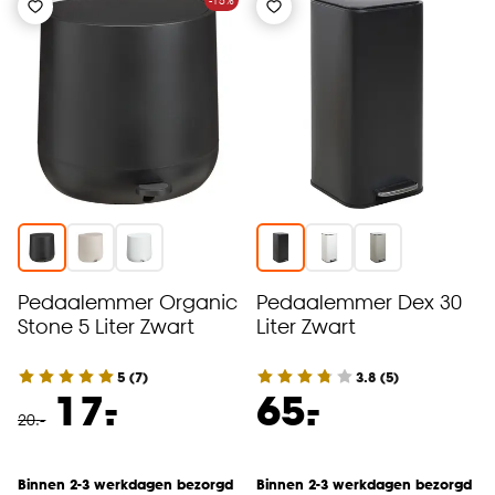
-15%
Pedaalemmer Organic
Pedaalemmer Dex 30
Stone 5 Liter Zwart
Liter Zwart
5
(
7
)
3.8
(
5
)
-
-
17.
65.
20
.
-
Binnen 2-3 werkdagen bezorgd
Binnen 2-3 werkdagen bezorgd