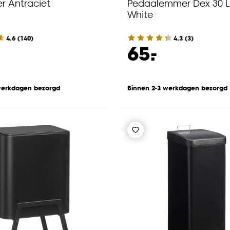
r Antraciet
Pedaalemmer Dex 30 Li
White
4.6
(
140
)
4.3
(
3
)
-
65.
werkdagen bezorgd
Binnen 2-3 werkdagen bezorgd