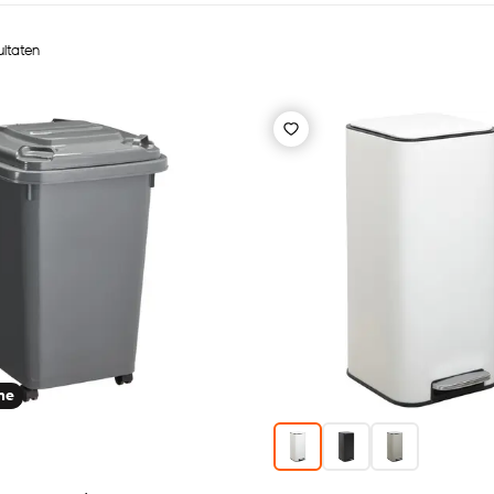
ultaten
ine