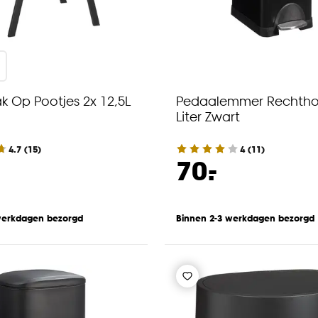
ak Op Pootjes 2x 12,5L
Pedaalemmer Rechtho
Liter Zwart
4.7
(
15
)
4
(
11
)
-
70.
werkdagen bezorgd
Binnen 2-3 werkdagen bezorgd