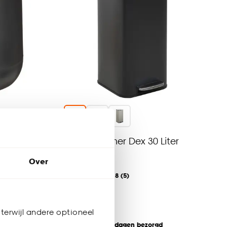
Stone 5
Pedaalemmer Dex 30 Liter
Zwart
Over
3.8
(
5
)
-
65.
terwijl andere optioneel
Binnen 2-3 werkdagen bezorgd