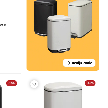
wart
Bekijk actie
-15%
-15%