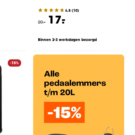
4.8
(
10
)
-
17.
20
.
-
Binnen 2-3 werkdagen bezorgd
-15%