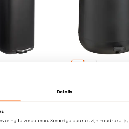
mer Lux 30 Liter
Pedaalemmer Organic 
Liter Zwart
Details
4.6
(
19
)
5
(
7
)
-
17.
20
.
-
es
rvaring te verbeteren. Sommige cookies zijn noodzakelijk, 
werkdagen bezorgd
Binnen 2-3 werkdagen bezorgd