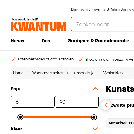
Klantenservice
Acties & folder
Woonins
Nieuw
Tuin
Gordijnen & Raamdecoratie
Laten bezorgen of gratis afhalen
Shop online of in onze 14 win
Home
Woonaccessoires
Huishoudelijk
Afvalbakken
Kunsts
Prijs
Zwarte pr
Materiaal: Ku
Kleur