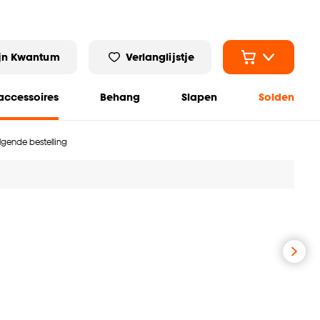
jn Kwantum
Verlanglijstje
ccessoires
Behang
Slapen
Solden
olgende bestelling