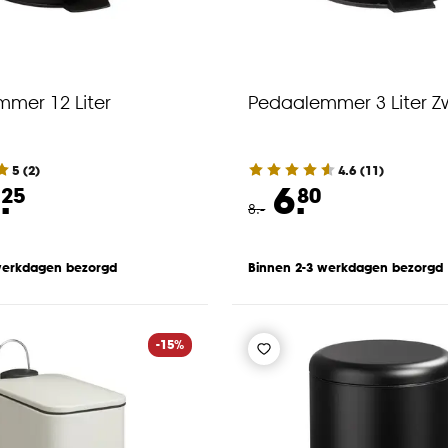
mer 12 Liter
Pedaalemmer 3 Liter Z
5
(
2
)
4.6
(
11
)
.
6.
25
80
8
.
-
werkdagen bezorgd
Binnen 2-3 werkdagen bezorgd
-15%