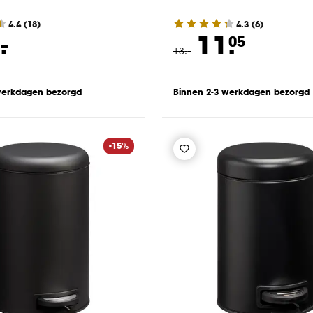
4.4
(
18
)
4.3
(
6
)
-
.
11.
05
13
.
-
werkdagen bezorgd
Binnen 2-3 werkdagen bezorgd
-15%