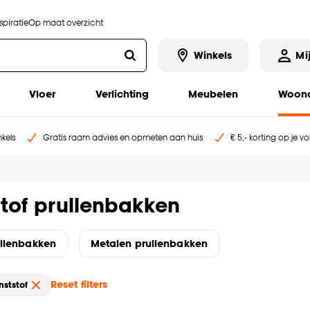
piratie
Op maat overzicht
Winkels
Mi
Vloer
Verlichting
Meubelen
Woona
kels
Gratis raam advies en opmeten aan huis
€ 5,- korting op je v
tof prullenbakken
ullenbakken
Metalen prullenbakken
Reset filters
nststof