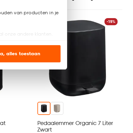
ouden van producten in je
-15%
-15%
al onze andere klanten.
ien op onze website, maar
a, alles toestaan
en’ om alleen de
s wel of niet te
nze
cookieverklaring
.
at
Pedaalemmer Organic 7 Liter
Zwart