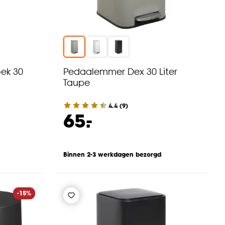
ek 30
Pedaalemmer Dex 30 Liter
Taupe
4.4
(
9
)
-
65.
Binnen 2-3 werkdagen bezorgd
-15%