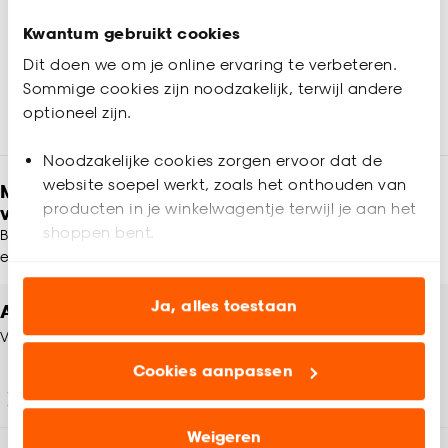
-
24.
Kwantum gebruikt cookies
Dit doen we om je online ervaring te verbeteren.
Binnen 2-3 werkdagen bezorgd
Sommige cookies zijn noodzakelijk, terwijl andere
optioneel zijn.
Noodzakelijke cookies zorgen ervoor dat de
website soepel werkt, zoals het onthouden van
Meld je aan en ontvang € 5,- korting op je
producten in je winkelwagentje terwijl je aan het
volgende bestelling
shoppen bent.
Blijf per e-mail op de hoogte van leuke aanbiedingen, inspiratie
en meer!
Analytische cookies (optioneel) helpen ons de
website te verbeteren voor jou en al onze andere
Ja, alles toestaan
Altijd een winkel in de buurt
klanten.
Vind jouw Kwantum winkel
Cookies aanpassen
Marketing cookies (optioneel) laten jou
Winkels en openingstijden
relevante informatie en aanbiedingen zien op
onze website, maar ook buiten de website voor
Weigeren