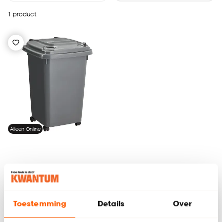
1 product
Alleen Online
Container Antraciet
Toestemming
Details
Over
4.6
(
140
)