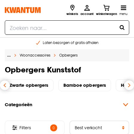
winkels
account
winkelwagen
menu
Laten bezorgen of gratis afhalen
Shop online of in onze 14 winkels
…
Woonaccessoires
Opbergers
Gratis raam advies en opmeten aan huis
€ 5,- korting op je volgende bestelling
Opbergers Kunststof
Zwarte opbergers
Bamboe opbergers
Houte
Categorieën
Filters
0