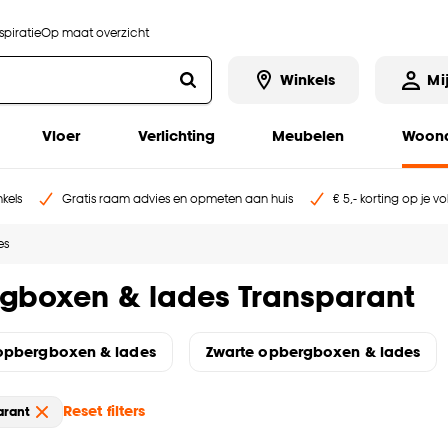
piratie
Op maat overzicht
Winkels
Mi
Vloer
Verlichting
Meubelen
Woona
kels
Gratis raam advies en opmeten aan huis
€ 5,- korting op je v
es
gboxen & lades Transparant
 opbergboxen & lades
Zwarte opbergboxen & lades
Reset filters
arant