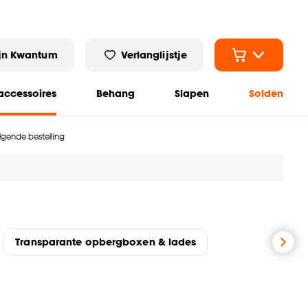
jn Kwantum
Verlanglijstje
ccessoires
Behang
Slapen
Solden
olgende bestelling
Transparante opbergboxen & lades