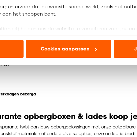
orgen ervoor dat de website soepel werkt, zoals het onth
je aan het shoppen bent.
tioneel) helpen ons de website te verbeteren voor jou en 
ox Comfort
ioneel) laten jou relevante informatie en aanbiedingen z
Cookies aanpassen
J
nt 72 Liter
voor advertenties en communicatie.
(0)
n’ om gebruik te maken van alle cookies, of klik op ‘weiger
accepteren. Je kunt er ook voor kiezen om bepaalde cookie
ies aanpassen’ te klikken.
e deze keuze altijd nog kan aanpassen, bekijk hiervoor o
werkdagen bezorgd
arante opbergboxen & lades koop je
sparante twist aan jouw opbergoplossingen met onze betaalbare en 
kunststof materialen of andere diverse opties, onze collectie bied