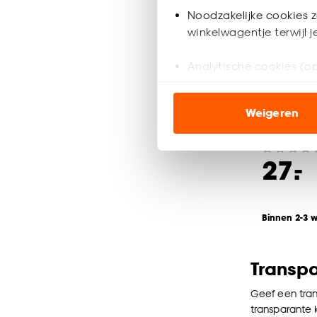
Noodzakelijke cookies z
winkelwagentje terwijl 
Analytische cookies (op
Opbergb
Marketing cookies (opt
Weigeren
Transpara
ook buiten de website 
Klik op ‘Ja, alles toestaa
-
27.
noodzakelijke cookies te 
accepteren door op ‘Cook
Goed om te weten is dat j
Binnen 2-3 
Transp
Geef een tran
transparante 