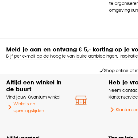
te organiseren
omgeving kunt
Meld je aan en ontvang € 5,- korting op je v
Blijf per e-mail op de hoogte van leuke aanbiedingen, inspirati
Shop online of i
Altijd een winkel in
Heb je vr
de buurt
Neem contact
Vind jouw Kwantum winkel
klantenservic
Winkels en
Klantenser
openingstijden
Altijd voordeel
Tips en info