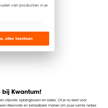
ouden van producten in je
al onze andere klanten.
ien op onze website, maar
a, alles toestaan
en’ om alleen de
s wel of niet te
nze
cookieverklaring
.
 bij Kwantum!
stijlvolle opbergboxen en lades. Of je nu kiest voor
t een sfeervolle en betaalbare manier om jouw ruimte netjes