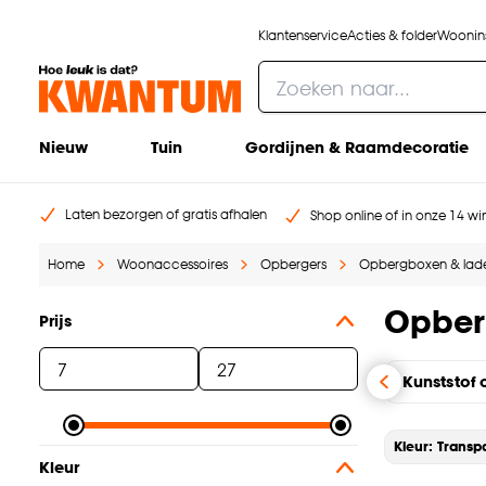
Klantenservice
Acties & folder
Woonins
Nieuw
Tuin
Gordijnen & Raamdecoratie
Laten bezorgen of gratis afhalen
Shop online of in onze 14 win
Home
Woonaccessoires
Opbergers
Opbergboxen & lad
Opber
Prijs
Kunststof
Kleur: Transp
Kleur