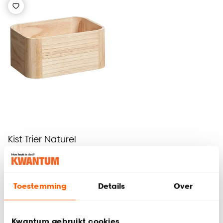
Kist Trier Naturel
(0)
4.
50
Toestemming
Details
Over
Kwantum gebruikt cookies
Alleen in de winkel