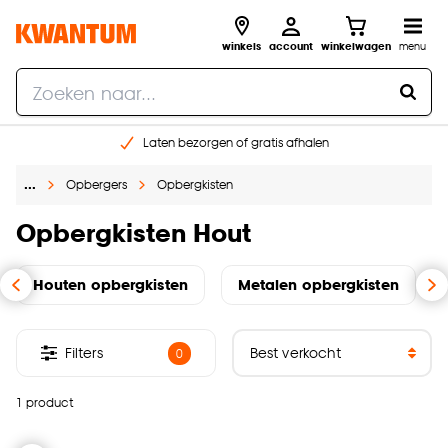
winkels
account
winkelwagen
menu
Laten bezorgen of gratis afhalen
Shop online of in onze 14 winkels
…
Opbergers
Opbergkisten
Gratis raam advies en opmeten aan huis
€ 5,- korting op je volgende bestelling
Opbergkisten Hout
Houten opbergkisten
Metalen opbergkisten
Filters
0
1 product