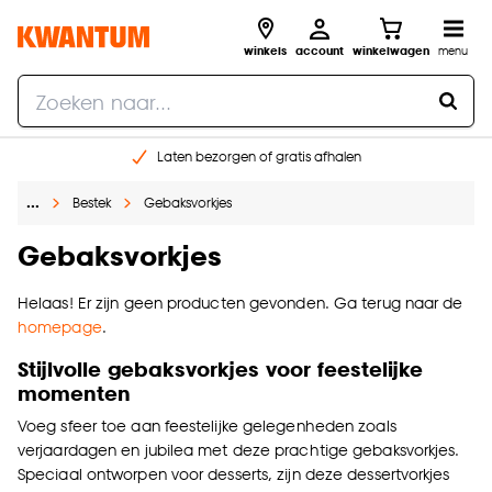
winkels
account
winkelwagen
menu
Laten bezorgen of gratis afhalen
Shop online of in onze 14 winkels
…
Bestek
Gebaksvorkjes
Gratis raam advies en opmeten aan huis
€ 5,- korting op je volgende bestelling
Gebaksvorkjes
Helaas! Er zijn geen producten gevonden. Ga terug naar de
homepage
.
Stijlvolle gebaksvorkjes voor feestelijke
momenten
Voeg sfeer toe aan feestelijke gelegenheden zoals
verjaardagen en jubilea met deze prachtige gebaksvorkjes.
Speciaal ontworpen voor desserts, zijn deze dessertvorkjes