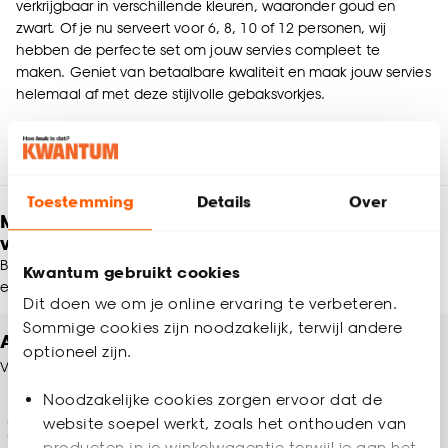
verkrijgbaar in verschillende kleuren, waaronder goud en
zwart. Of je nu serveert voor 6, 8, 10 of 12 personen, wij
hebben de perfecte set om jouw servies compleet te
maken. Geniet van betaalbare kwaliteit en maak jouw servies
helemaal af met deze stijlvolle gebaksvorkjes.
Toestemming
Details
Over
Meld je aan en ontvang € 5,- korting op je
volgende bestelling
Blijf per e-mail op de hoogte van leuke aanbiedingen, inspiratie
Kwantum gebruikt cookies
en meer!
Dit doen we om je online ervaring te verbeteren.
Sommige cookies zijn noodzakelijk, terwijl andere
Altijd een winkel in de buurt
optioneel zijn.
Vind jouw Kwantum winkel
Noodzakelijke cookies zorgen ervoor dat de
website soepel werkt, zoals het onthouden van
Winkels en openingstijden
producten in je winkelwagentje terwijl je aan het