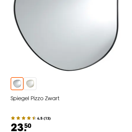
Spiegel Pizzo Zwart
4.5
(
13
)
23.
50