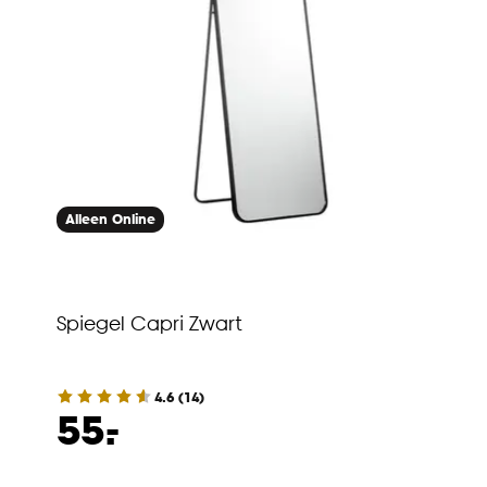
Alleen Online
Spiegel Capri Zwart
4.6
(
14
)
-
55.