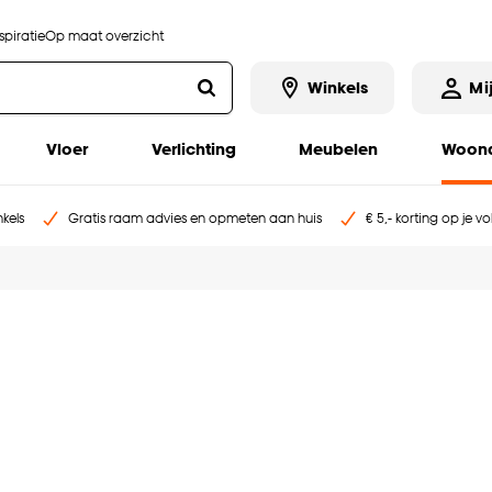
piratie
Op maat overzicht
Winkels
Mi
Vloer
Verlichting
Meubelen
Woona
kels
Gratis raam advies en opmeten aan huis
€ 5,- korting op je v