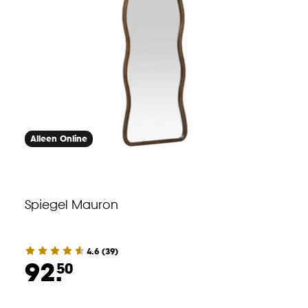
Alleen Online
Spiegel Mauron
4.6
(
39
)
92.
50