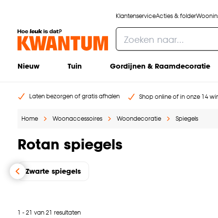
Klantenservice
Acties & folder
Woonins
Nieuw
Tuin
Gordijnen & Raamdecoratie
Laten bezorgen of gratis afhalen
Shop online of in onze 14 win
Home
Woonaccessoires
Woondecoratie
Spiegels
Rotan spiegels
Zwarte spiegels
1 - 21 van 21 resultaten