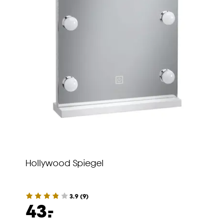
Hollywood Spiegel
3.9
(
9
)
-
43.