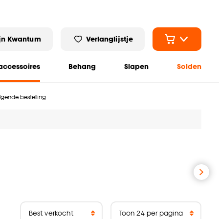
jn Kwantum
Verlanglijstje
ccessoires
Behang
Slapen
Solden
olgende bestelling