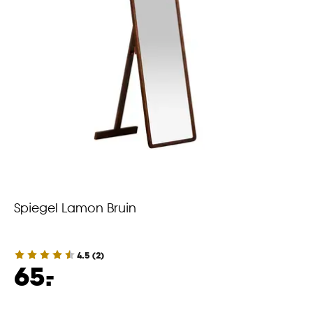
Spiegel Lamon Bruin
4.5
(
2
)
-
65.