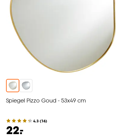
Spiegel Pizzo Goud - 53x49 cm
4.3
(
16
)
-
22.