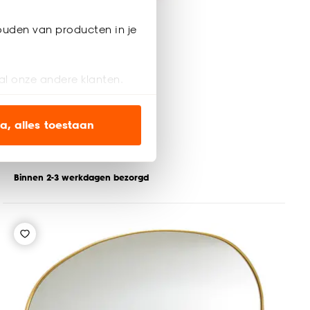
ouden van producten in je
Spiegel Vadena
al onze andere klanten.
5
(
2
)
ien op onze website, maar
-
100.
a, alles toestaan
en’ om alleen de
s wel of niet te
Binnen 2-3 werkdagen bezorgd
nze
cookieverklaring
.