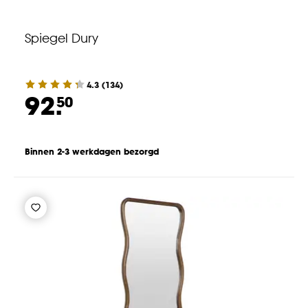
Spiegel Dury
4.3
(
134
)
92.
50
Binnen 2-3 werkdagen bezorgd