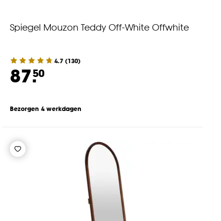
Spiegel Mouzon Teddy Off-White Offwhite
4.7
(
130
)
87.
50
Bezorgen 4 werkdagen