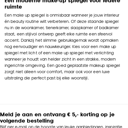
Een moderne make-up spiegel voor iedere
ruimte
Een make up spiegel is onmisbaar wanneer je jouw interieur
én beauty­ routine wilt verbeteren. Of deze staande spiegel
nu in de woonkamer, tienerkamer, slaapkamer of badkamer
staat, een stijlvol ontwerp geeft elke ruimte een sfeervol
accent. Dankzij het slimme gebruiksgemak wordt opmaken
nog eenvoudiger en nauwkeuriger. Kies voor een make up
spiegel met licht of een make up spiegel met verlichting
wanneer je houdt van helder zicht in een strakke, modern
ingerichte omgeving. Een goed geplaatste makeup spiegel
zorgt niet alleen voor comfort, maar ook voor een luxe
uitstraling die perfect past bij elke woonstijl.
Meld je aan en ontvang € 5,- korting op je
volgende bestelling
Blijf per e-mail op de hoogte van leuke aanbiedingen, inspiratie