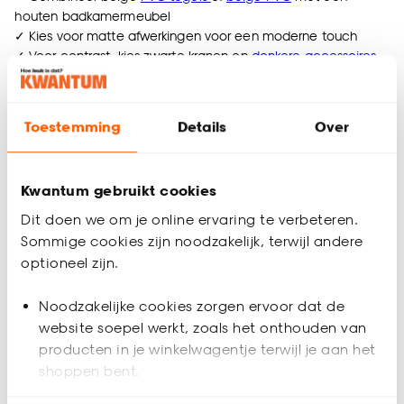
houten badkamermeubel
✓ Kies voor matte afwerkingen voor een moderne touch
✓ Voor contrast, kies zwarte kranen en
donkere accessoires
✓ Voor warmte, kies messing accenten
✓ Accessoires: organische vormen, messing- en kopertinten
en
houten badkameraccessoires
Toestemming
Details
Over
Kwantum gebruikt cookies
Kleine badkamer inspiratie: slim inrichten
Dit doen we om je online ervaring te verbeteren.
zonder in te leveren op stijl
Sommige cookies zijn noodzakelijk, terwijl andere
Een kleine badkamer hoeft geen beperking te zijn. Met een
optioneel zijn.
doordacht ontwerp creëer je een ruimtelijk gevoel, zelfs in de
kleinste ruimtes. Denk aan:
Noodzakelijke cookies zorgen ervoor dat de
website soepel werkt, zoals het onthouden van
Zwevende meubels om meer vloer zichtbaar te houden
producten in je winkelwagentje terwijl je aan het
Grote
spiegels
die de ruimte optisch vergroten
shoppen bent.
Slimme opbergnissen en
wandplanken
Lichte kleuren en glazen douchewanden voor een open