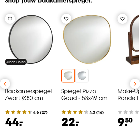
Shop jouw badkamerspiegel:
Alleen Online
Badkamerspiegel
Spiegel Pizzo
Make-Up
Zwart Ø80 cm
Goud - 53x49 cm
Ronde 
4.6
(
27
)
4.3
(
16
)
-
-
44.
22.
9.
50