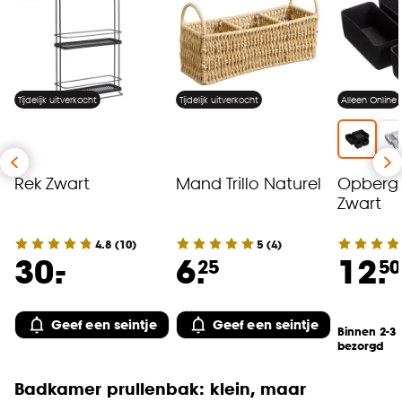
Tijdelijk uitverkocht
Tijdelijk uitverkocht
Alleen Online
Rek Zwart
Mand Trillo Naturel
Opberger
Zwart
4.8
(
10
)
5
(
4
)
-
30.
6.
12.
25
50
Geef een seintje
Geef een seintje
Binnen 2-3
bezorgd
Badkamer prullenbak: klein, maar