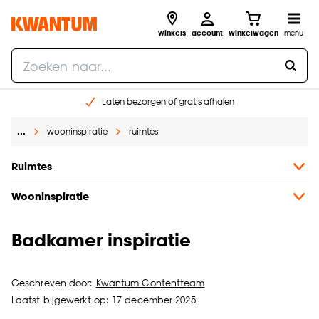
winkels
account
winkelwagen
menu
Laten bezorgen of gratis afhalen
Shop online of in onze 14 winkels
…
wooninspiratie
ruimtes
Gratis raam advies en opmeten aan huis
€ 5,- korting op je volgende bestelling
Ruimtes
Wooninspiratie
Badkamer inspiratie
Geschreven door:
Kwantum Contentteam
Laatst bijgewerkt op: 17 december 2025