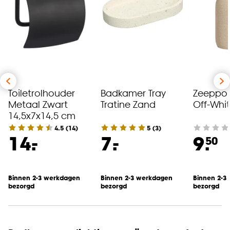
Toiletrolhouder
Badkamer Tray
Zeeppo
Metaal Zwart
Tratine Zand
Off-Whi
14,5x7x14,5 cm
4.5
(
14
)
5
(
3
)
-
-
14.
7.
9.
50
Binnen 2-3 werkdagen
Binnen 2-3 werkdagen
Binnen 2-3
bezorgd
bezorgd
bezorgd