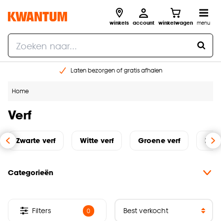
winkels
account
winkelwagen
menu
Laten bezorgen of gratis afhalen
Shop online of in onze 14 winkels
Home
Gratis raam advies en opmeten aan huis
€ 5,- korting op je volgende bestelling
Verf
Zwarte verf
Witte verf
Groene verf
Beig
Categorieën
Filters
0