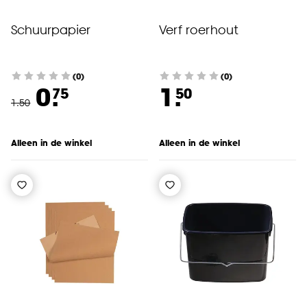
Schuurpapier
Verf roerhout
(0)
(0)
0.
1.
75
50
1
.
50
Alleen in de winkel
Alleen in de winkel