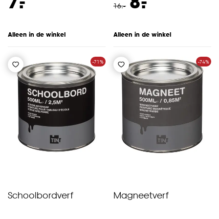
-
-
7.
8.
16
.
-
Alleen in de winkel
Alleen in de winkel
-71%
-74%
Schoolbordverf
Magneetverf