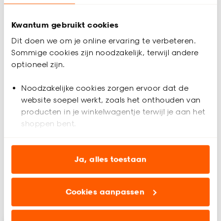
Kwantum gebruikt cookies
Dit doen we om je online ervaring te verbeteren.
Sommige cookies zijn noodzakelijk, terwijl andere
optioneel zijn.
Noodzakelijke cookies zorgen ervoor dat de
website soepel werkt, zoals het onthouden van
Lakset
Lakset Microvezel
producten in je winkelwagentje terwijl je aan het
shoppen bent.
(0)
(0)
Analytische cookies (optioneel) helpen ons de
-
5.
3.
25
website te verbeteren voor jou en al onze andere
Ja, alles toestaan
klanten.
Cookies aanpassen
Marketing cookies (optioneel) laten jou
Alleen in de winkel
Alleen in de winkel
relevante informatie en aanbiedingen zien op
onze website, maar ook buiten de website voor