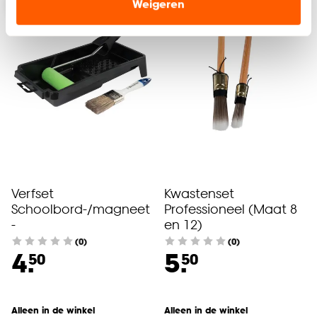
Weigeren
advertenties en communicatie.
Klik op ‘Ja, alles toestaan’ om gebruik te maken
van alle cookies, of klik op ‘weigeren’ om alleen de
noodzakelijke cookies te accepteren. Je kunt er ook
voor kiezen om bepaalde cookies wel of niet te
accepteren door op ‘Cookies aanpassen’ te
klikken.
Goed om te weten is dat je deze keuze altijd nog
kan aanpassen, bekijk hiervoor onze
Verfset
Kwastenset
cookieverklaring
.
Schoolbord-/magneet
Professioneel (Maat 8
-
en 12)
(0)
(0)
4.
5.
50
50
Alleen in de winkel
Alleen in de winkel