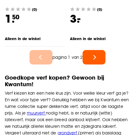
(0)
(0)
-
1.
3.
50
Alleen in de winkel
Alleen in de winkel
pagina 1 van 2
Goedkope verf kopen? Gewoon bij
Kwantum!
Verf kiezen kan een hele klus zijn. Voor welke kleur verf ga je?
En wat voor type verf? Gelukkig hebben we bij Kwantum een
ruime collectie super dekkende verf, altijd voor de laagste
prijs. Als je
muurverf
nodig hebt, is er natuurlijk (witte)
latexverf, maar ook een breed aanbod krijtverf. Ook hebben
we natuurlijk allerlei kleuren matte en zijdeglans lakverf.
Vergeet uiteraard niet de
grondverf
(primer) als basislaag