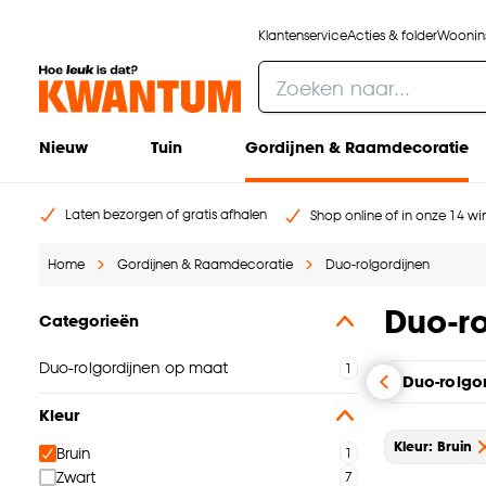
Klantenservice
Acties & folder
Woonins
Nieuw
Tuin
Gordijnen & Raamdecoratie
Laten bezorgen of gratis afhalen
Shop online of in onze 14 win
Home
Gordijnen & Raamdecoratie
Duo-rolgordijnen
Duo-ro
Categorieën
Duo-rolgordijnen op maat
Duo-rolgo
Kleur
Kleur: Bruin
Bruin
Zwart