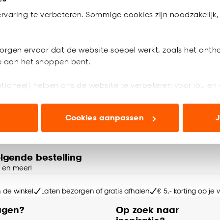
uo Rolgordijn Michiel
rvaring te verbeteren. Sommige cookies zijn noodzakelijk, 
4.7
(
3
)
orgen ervoor dat de website soepel werkt, zoals het onth
30.
70
je aan het shoppen bent.
tioneel) helpen ons de website te verbeteren voor jou en 
 weken
ioneel) laten jou relevante informatie en aanbiedingen z
Cookies aanpassen
J
voor advertenties en communicatie.
n’ om gebruik te maken van alle cookies, of klik op ‘weiger
accepteren. Je kunt er ook voor kiezen om bepaalde cookie
olgende bestelling
ies aanpassen’ te klikken.
e en meer!
e deze keuze altijd nog kan aanpassen, bekijk hiervoor o
n de winkel
Laten bezorgen of gratis afhalen
€ 5,- korting op je
agen?
Op zoek naar