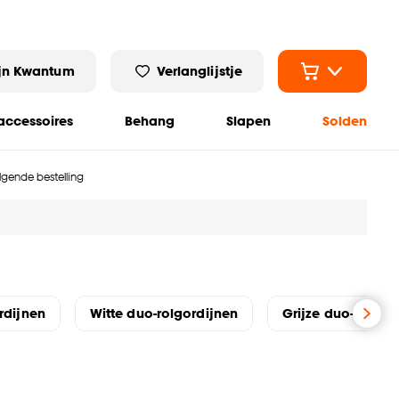
jn Kwantum
Verlanglijstje
ccessoires
Behang
Slapen
Solden
olgende bestelling
rdijnen
Witte duo-rolgordijnen
Grijze duo-rolgor