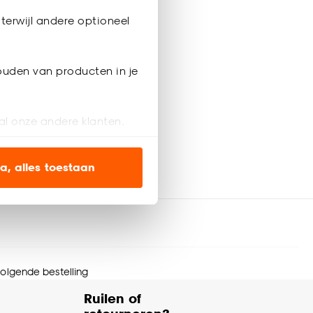
terwijl andere optioneel
ouden van producten in je
al onze andere klanten.
ien op onze website, maar
a, alles toestaan
en’ om alleen de
s wel of niet te
nze
cookieverklaring
.
 volgende bestelling
Ruilen of