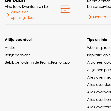
de buurt
Neem contact
Vind jouw Kwantum winkel
klantenservic
Winkels en
Klantenser
openingstijden
Altijd voordeel
Tips en info
Acties
Wooninspirati
Bekijk de folder
Inspiratie op 
Bekijk de folder in de PromoPromo-app
Altijd een opl
Altijd een pas
Alles over me
Alles over vlo
Alles over verl
Alles over be
Alles over tra