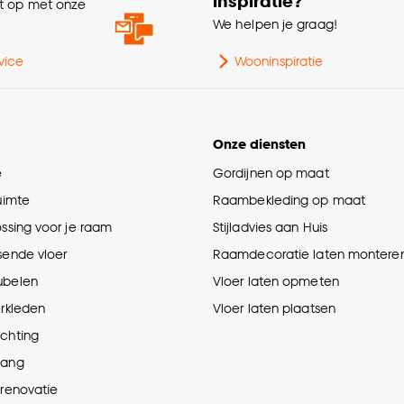
inspiratie?
 op met onze
e
We helpen je graag!
vice
Wooninspiratie
Onze diensten
e
Gordijnen op maat
ruimte
Raambekleding op maat
ossing voor je raam
Stijladvies aan Huis
sende vloer
Raamdecoratie laten montere
ubelen
Vloer laten opmeten
erkleden
Vloer laten plaatsen
ichting
hang
prenovatie