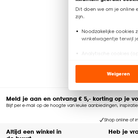
Fenstr D
Bruin
Dit doen we om je online e
zijn.
al vanaf
Noodzakelijke cookies z
1
winkelwagentje terwijl 
163
.
38
Analytische cookies (op
Bezorgen 3
Marketing cookies (opt
Weigeren
ook buiten de website 
Klik op ‘Ja, alles toestaa
noodzakelijke cookies te 
Meld je aan en ontvang € 5,- korting op je v
accepteren door op ‘Cook
Blijf per e-mail op de hoogte van leuke aanbiedingen, inspirati
Goed om te weten is dat j
Shop online of i
Altijd een winkel in
Heb je vr