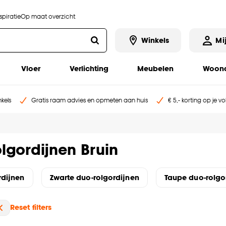
piratie
Op maat overzicht
Winkels
Mi
Vloer
Verlichting
Meubelen
Woona
kels
Gratis raam advies en opmeten aan huis
€ 5,- korting op je v
lgordijnen Bruin
rdijnen
Zwarte duo-rolgordijnen
Taupe duo-rolgo
Reset filters