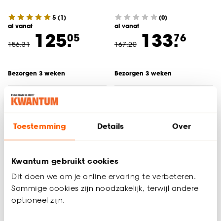
5
(
1
)
(0)
al vanaf
al vanaf
125.
133.
05
76
156
.
31
167
.
20
Bezorgen 3 weken
Bezorgen 3 weken
-20%
Toestemming
Details
Over
Kwantum gebruikt cookies
Dit doen we om je online ervaring te verbeteren.
Sommige cookies zijn noodzakelijk, terwijl andere
Tijdelijk uitverkocht
optioneel zijn.