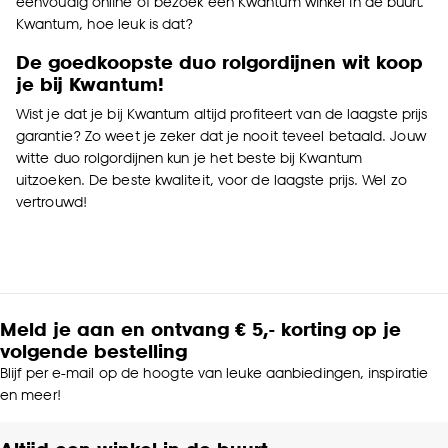
eenvoudig online of bezoek een Kwantum winkel in de buurt.
klikken.
Kwantum, hoe leuk is dat?
De goedkoopste duo rolgordijnen wit koop
Goed om te weten is dat je deze keuze altijd nog
je bij Kwantum!
kan aanpassen, bekijk hiervoor onze
cookieverklaring
.
Wist je dat je bij Kwantum altijd profiteert van de laagste prijs
garantie? Zo weet je zeker dat je nooit teveel betaald. Jouw
witte duo rolgordijnen kun je het beste bij Kwantum
uitzoeken. De beste kwaliteit, voor de laagste prijs. Wel zo
vertrouwd!
Meld je aan en ontvang € 5,- korting op je
volgende bestelling
Blijf per e-mail op de hoogte van leuke aanbiedingen, inspiratie
en meer!