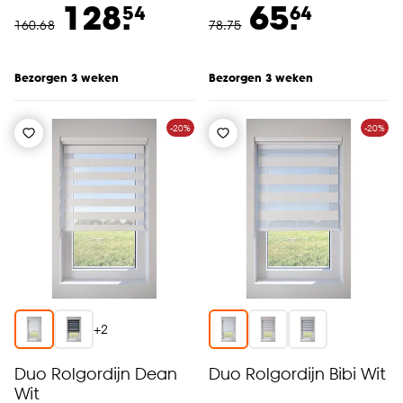
128.
65.
54
64
160
.
68
78
.
75
Bezorgen 3 weken
Bezorgen 3 weken
-20%
-20%
+
2
Duo Rolgordijn Dean
Duo Rolgordijn Bibi Wit
Wit