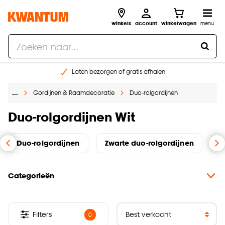
winkels
account
winkelwagen
menu
Laten bezorgen of gratis afhalen
Shop online of in onze 14 winkels
…
Gordijnen & Raamdecoratie
Duo-rolgordijnen
Gratis raam advies en opmeten aan huis
€ 5,- korting op je volgende bestelling
Duo-rolgordijnen Wit
Duo-rolgordijnen
Zwarte duo-rolgordijnen
G
Categorieën
Filters
0