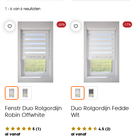
1 - 6 van 6 resultaten
-20%
-17%
Fenstr Duo Rolgordijn
Duo Rolgordijn Fedde
Robin Offwhite
Wit
5
(
1
)
4.5
(
2
)
al vanaf
al vanaf