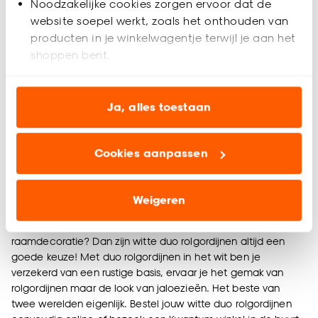
Noodzakelijke cookies zorgen ervoor dat de
Duo Rolgordijn Eva Wit
Duo Rolgordijn Imke
website soepel werkt, zoals het onthouden van
Wit
producten in je winkelwagentje terwijl je aan het
shoppen bent.
4.8
(
9
)
(0)
-
135.
al vanaf
Analytische cookies (optioneel) helpen ons de
133.
04
website te verbeteren voor jou en al onze andere
Ja, alles toestaan
166
.
30
klanten.
Geef een seintje
Bezorgen 3 weken
Cookies aanpassen
Marketing cookies (optioneel) laten jou
relevante informatie en aanbiedingen zien op
Een frisse basis met duo rolgordijnen in het
onze website, maar ook buiten de website voor
Weigeren
wit
advertenties en communicatie.
Wil jij een neutrale basis in jouw huis wat betreft
raamdecoratie? Dan zijn witte duo rolgordijnen altijd een
Klik op ‘Ja, alles toestaan’ om gebruik te maken
goede keuze! Met duo rolgordijnen in het wit ben je
van alle cookies, of klik op ‘weigeren’ om alleen de
verzekerd van een rustige basis, ervaar je het gemak van
noodzakelijke cookies te accepteren. Je kunt er ook
rolgordijnen maar de look van jaloezieën. Het beste van
voor kiezen om bepaalde cookies wel of niet te
twee werelden eigenlijk. Bestel jouw witte duo rolgordijnen
accepteren door op ‘Cookies aanpassen’ te