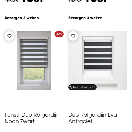
163
.
38
163
.
38
Bezorgen 3 weken
Bezorgen 3 weken
-20%
Tijdelijk uitverkocht
Fenstr Duo Rolgordijn
Duo Rolgordijn Eva
Noan Zwart
Antraciet