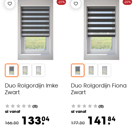
-20%
-20%
Duo Rolgordijn Imke
Duo Rolgordijn Fiona
Zwart
Zwart
(0)
(0)
al vanaf
al vanaf
133.
141.
04
84
166
.
30
177
.
30