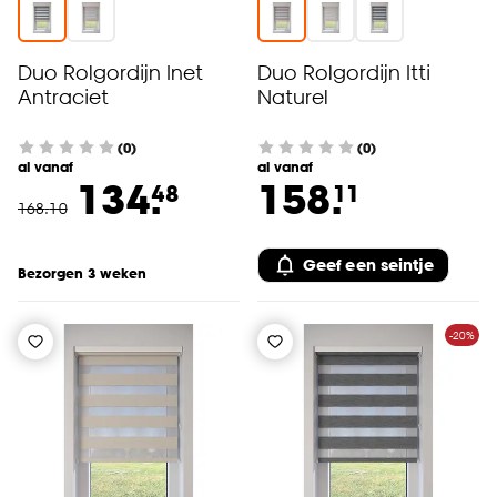
Duo Rolgordijn Inet
Duo Rolgordijn Itti
Antraciet
Naturel
(0)
(0)
al vanaf
al vanaf
134.
158.
48
11
168
.
10
Geef een seintje
Bezorgen 3 weken
-20%