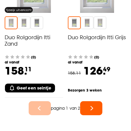
Tijdelijk uitverkocht
Duo Rolgordijn Itti
Duo Rolgordijn Itti Grijs
Zand
(0)
(0)
al vanaf
al vanaf
158.
126.
11
49
158
.
11
Geef een seintje
Bezorgen 3 weken
pagina 1 van 2