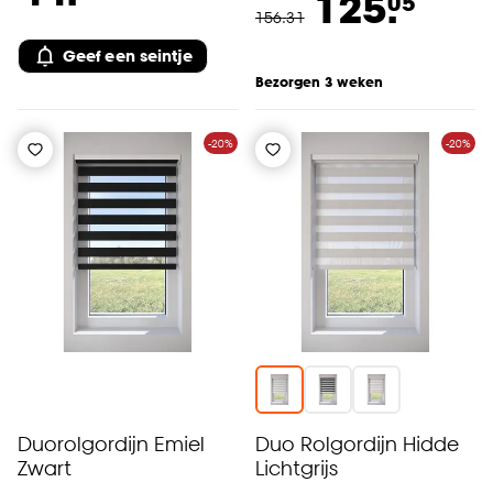
125.
05
156
.
31
Geef een seintje
Bezorgen 3 weken
-20%
-20%
Duorolgordijn Emiel
Duo Rolgordijn Hidde
Zwart
Lichtgrijs