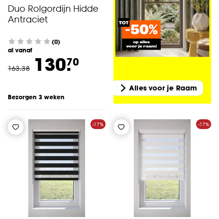
Duo Rolgordijn Hidde
Antraciet
(0)
al vanaf
130.
70
163
.
38
Alles voor je Raam
Bezorgen 3 weken
-17%
-17%