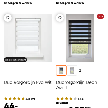
Bezorgen 3 weken
Bezorgen 3 weken
-20%
Tijdelijk uitverkocht
+
2
Duo Rolgordijn Eva Wit
Duorolgordijn Dean
Zwart
4.8
(
9
)
4
(
3
)
-
44.
al vanaf