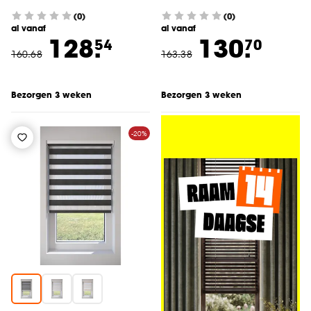
(0)
(0)
al vanaf
al vanaf
128.
130.
54
70
160
.
68
163
.
38
Bezorgen 3 weken
Bezorgen 3 weken
-20%