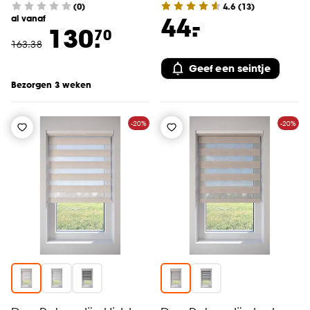
(0)
4.6
(
13
)
-
44.
al vanaf
130.
70
163
.
38
Geef een seintje
Bezorgen 3 weken
-20%
-20%