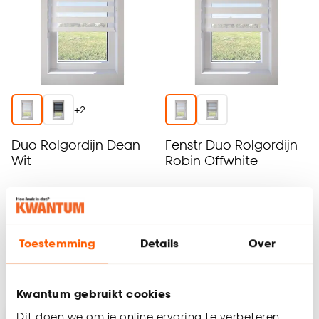
+
2
Duo Rolgordijn Dean
Fenstr Duo Rolgordijn
Wit
Robin Offwhite
5
(
1
)
5
(
1
)
al vanaf
al vanaf
125.
128.
05
54
156
.
31
160
.
68
Toestemming
Details
Over
Bezorgen 3 weken
Bezorgen 3 weken
Kwantum gebruikt cookies
-20%
Dit doen we om je online ervaring te verbeteren.