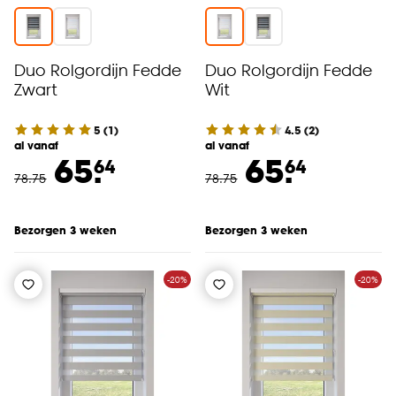
Duo Rolgordijn Fedde
Duo Rolgordijn Fedde
Zwart
Wit
5
(
1
)
4.5
(
2
)
al vanaf
al vanaf
65.
65.
64
64
78
.
75
78
.
75
Bezorgen 3 weken
Bezorgen 3 weken
-20%
-20%