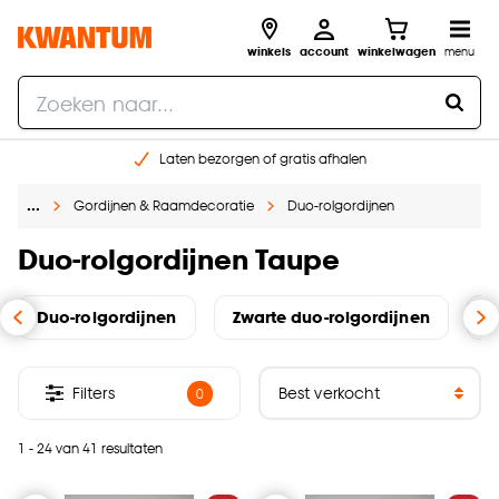
winkels
account
winkelwagen
menu
Laten bezorgen of gratis afhalen
Shop online of in onze 14 winkels
…
Gordijnen & Raamdecoratie
Duo-rolgordijnen
Gratis raam advies en opmeten aan huis
€ 5,- korting op je volgende bestelling
Duo-rolgordijnen Taupe
Duo-rolgordijnen
Zwarte duo-rolgordijnen
W
Filters
0
1 - 24 van 41 resultaten