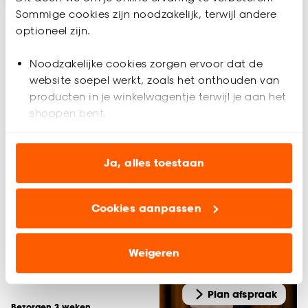
Sommige cookies zijn noodzakelijk, terwijl andere
optioneel zijn.
Noodzakelijke cookies zorgen ervoor dat de
website soepel werkt, zoals het onthouden van
producten in je winkelwagentje terwijl je aan het
shoppen bent.
Analytische cookies (optioneel) helpen ons de
website te verbeteren voor jou en al onze andere
Ja, alles toestaan
klanten.
Fenstr Duo Rolgordijn
Robin Grijs
Cookies aanpassen
Marketing cookies (optioneel) laten jou
relevante informatie en aanbiedingen zien op
2.7
(
3
)
al vanaf
onze website, maar ook buiten de website voor
128.
Weigeren
54
advertenties en communicatie.
160
.
68
Klik op ‘Ja, alles toestaan’ om gebruik te maken
Plan afspraak
Bezorgen 3 weken