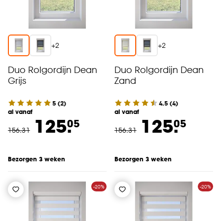
+
2
+
2
Duo Rolgordijn Dean
Duo Rolgordijn Dean
Grijs
Zand
5
(
2
)
4.5
(
4
)
al vanaf
al vanaf
125.
125.
05
05
156
.
31
156
.
31
Bezorgen 3 weken
Bezorgen 3 weken
-20%
-20%