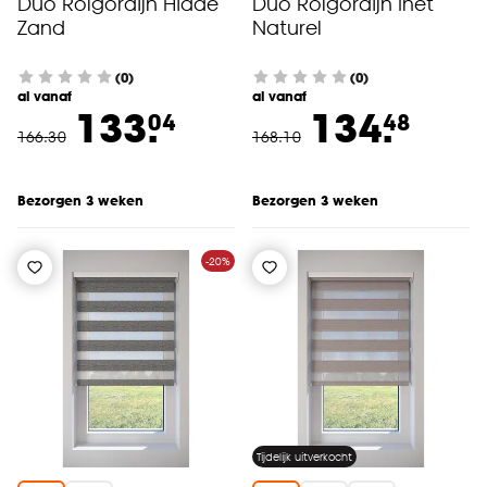
Duo Rolgordijn Hidde
Duo Rolgordijn Inet
Zand
Naturel
(0)
(0)
al vanaf
al vanaf
133.
134.
04
48
166
.
30
168
.
10
Bezorgen 3 weken
Bezorgen 3 weken
-20%
Tijdelijk uitverkocht