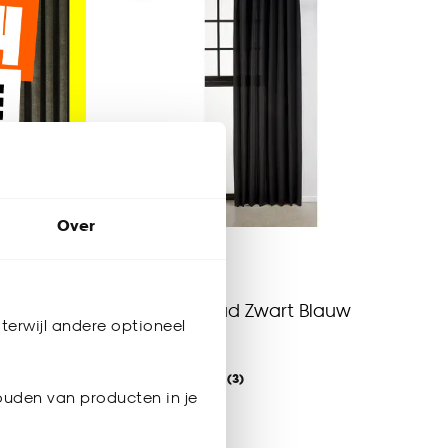
Over
Gordijn Ruud Zwart Blauw
terwijl andere optioneel
4
(
3
)
al vanaf
ouden van producten in je
-
19.