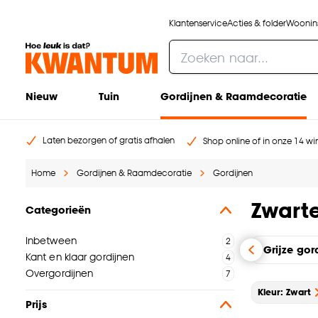
Klantenservice
Acties & folder
Woonins
Nieuw
Tuin
Gordijnen & Raamdecoratie
Laten bezorgen of gratis afhalen
Shop online of in onze 14 win
Home
Gordijnen & Raamdecoratie
Gordijnen
Zwarte
Categorieën
Inbetween
Grijze gor
Kant en klaar gordijnen
Overgordijnen
Kleur: Zwart
Prijs