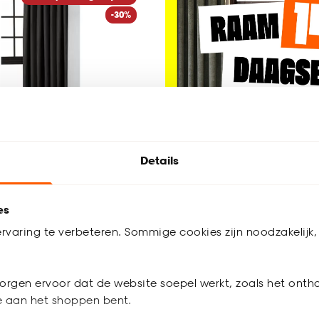
-30%
Details
+
3
es
Mila Zwart
rvaring te verbeteren. Sommige cookies zijn noodzakelijk, 
4.5
(
78
)
orgen ervoor dat de website soepel werkt, zoals het onth
.
90
je aan het shoppen bent.