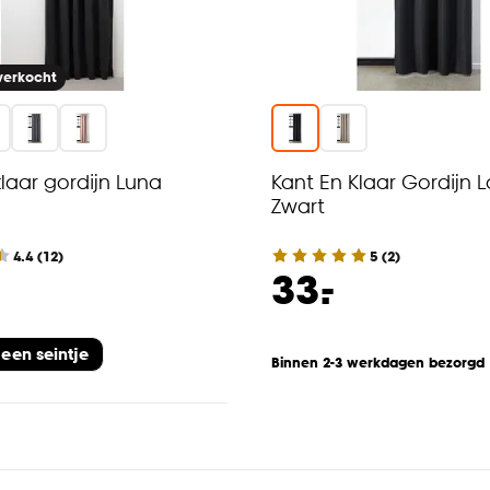
tverkocht
klaar gordijn Luna
Kant En Klaar Gordijn 
Zwart
4.4
(
12
)
5
(
2
)
-
33.
 een seintje
Binnen 2-3 werkdagen bezorgd