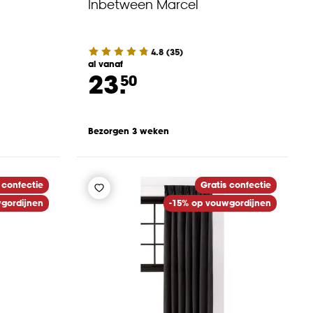
Inbetween Marcel
4.8
(
35
)
al vanaf
23.
50
Bezorgen 3 weken
 confectie
Gratis confectie
gordijnen
-15% op vouwgordijnen