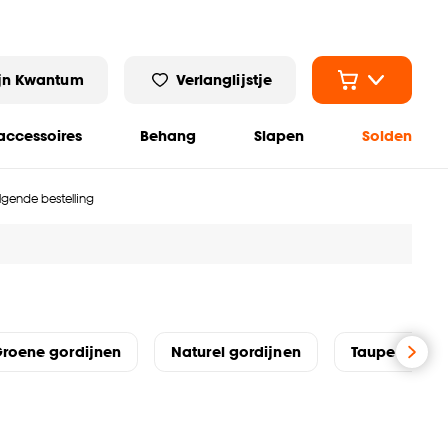
jn Kwantum
Verlanglijstje
ccessoires
Behang
Slapen
Solden
olgende bestelling
roene gordijnen
Naturel gordijnen
Taupe gordij