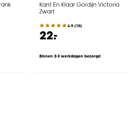
rank
Kant En Klaar Gordijn Victoria
Zwart
4.9
(
10
)
-
22.
Binnen 2-3 werkdagen bezorgd