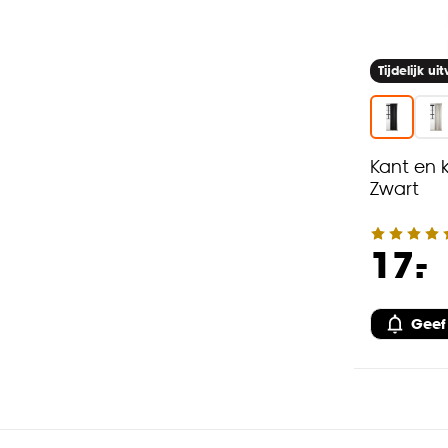
Tijdelijk ui
Kant en 
Zwart
-
17.
Geef