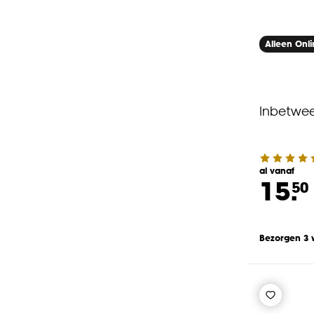
Alleen Onl
Inbetwee
al vanaf
15.
50
Bezorgen 3