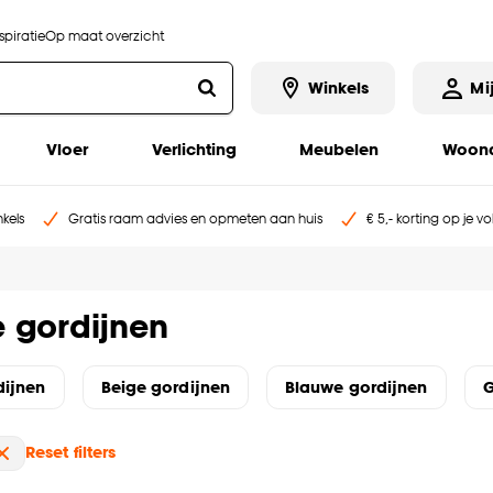
piratie
Op maat overzicht
Winkels
Mi
Vloer
Verlichting
Meubelen
Woona
kels
Gratis raam advies en opmeten aan huis
€ 5,- korting op je v
 gordijnen
dijnen
Beige gordijnen
Blauwe gordijnen
G
Reset filters