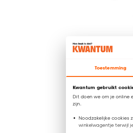
Toestemming
Kwantum gebruikt cooki
Gordijn 
Dit doen we om je online e
zijn.
al vanaf
Noodzakelijke cookies z
11
winkelwagentje terwijl 
17
.
-