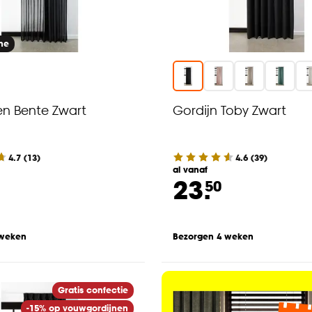
ine
n Bente Zwart
Gordijn Toby Zwart
4.7
(
13
)
4.6
(
39
)
al vanaf
23.
50
 weken
Bezorgen 4 weken
Gratis confectie
-15% op vouwgordijnen