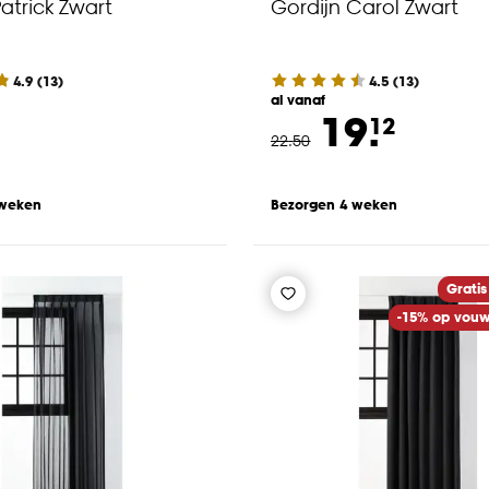
atrick Zwart
Gordijn Carol Zwart
4.9
(
13
)
4.5
(
13
)
al vanaf
19.
12
22
.
50
 weken
Bezorgen 4 weken
Gratis
-15% op vouw