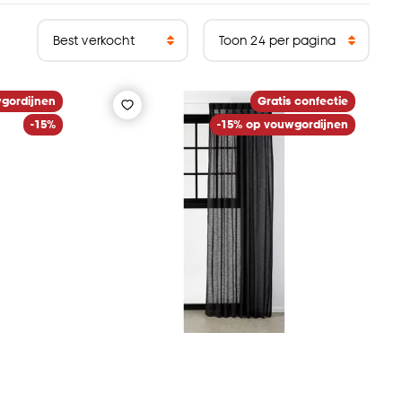
gordijnen
Gratis confectie
-15%
-15% op vouwgordijnen