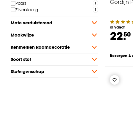
Gordijn P
Paars
Zilverkleurig
Mate verduisterend
al vanaf
22.
50
Maakwijze
Kenmerken Raamdecoratie
Bezorgen 4
Soort stof
Stofeigenschap