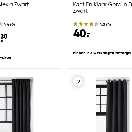
Alexia Zwart
Kant En Klaar Gordijn F
Zwart
4.4
(
8
)
4.3
(
4
)
-
40.
.
30
Binnen 2-3 werkdagen bezorgd
 weken