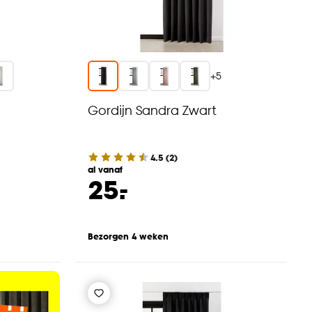
+
5
Gordijn Sandra Zwart
4.5
(
2
)
al vanaf
-
25.
Bezorgen 4 weken