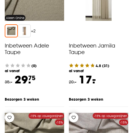
Alleen Online
+
2
Inbetween Adele
Inbetween Jamila
Taupe
Taupe
(0)
4.8
(
31
)
al vanaf
al vanaf
-
29.
17.
75
35
.
-
20
.
-
Bezorgen 3 weken
Bezorgen 3 weken
-15% op vouwgordijnen
-15% op vouwgordijnen
-15%
-15%