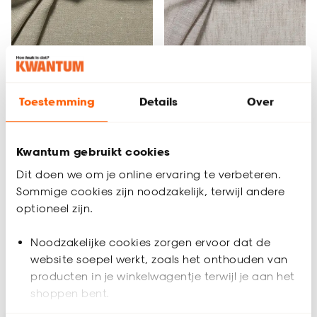
Alleen Online
Alleen Online
Toestemming
Details
Over
+
6
+
2
Gordijn Salini Taupe
Inbetween Romy
Kwantum gebruikt cookies
Taupe
Dit doen we om je online ervaring te verbeteren.
Sommige cookies zijn noodzakelijk, terwijl andere
(0)
(0)
optioneel zijn.
al vanaf
al vanaf
38.
18.
25
27
45
.
-
21
.
50
Noodzakelijke cookies zorgen ervoor dat de
website soepel werkt, zoals het onthouden van
producten in je winkelwagentje terwijl je aan het
Bezorgen 3 weken
Bezorgen 3 weken
shoppen bent.