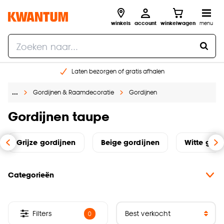
winkels
account
winkelwagen
menu
Laten bezorgen of gratis afhalen
Shop online of in onze 14 winkels
…
Gordijnen & Raamdecoratie
Gordijnen
Gratis raam advies en opmeten aan huis
€ 5,- korting op je volgende bestelling
Gordijnen taupe
Grijze gordijnen
Beige gordijnen
Witte gord
Categorieën
Filters
0