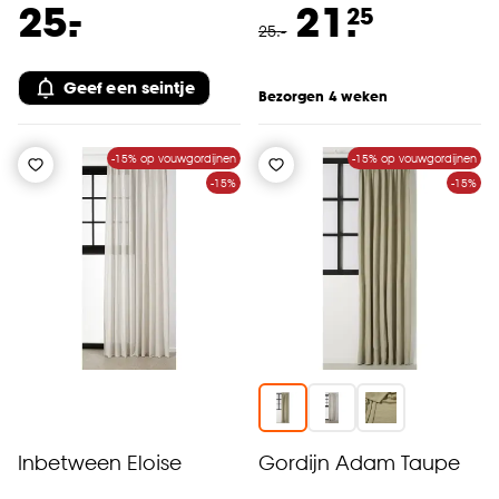
-
25.
21.
25
25
.
-
Geef een seintje
Bezorgen 4 weken
-15% op vouwgordijnen
-15% op vouwgordijnen
-15%
-15%
Inbetween Eloise
Gordijn Adam Taupe