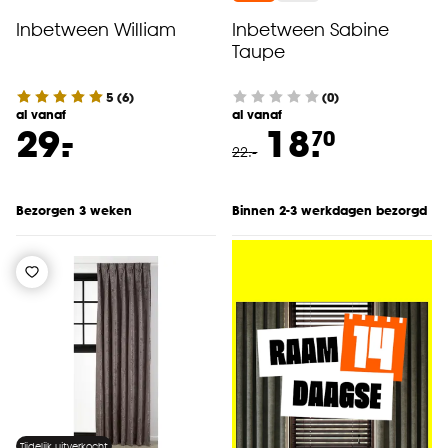
Inbetween William
Inbetween Sabine
Taupe
5
(
6
)
(0)
al vanaf
al vanaf
-
29.
18.
70
22
.
-
Bezorgen 3 weken
Binnen 2-3 werkdagen bezorgd
Tijdelijk uitverkocht