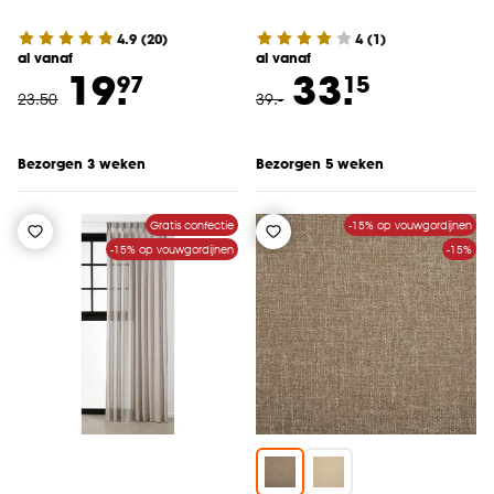
4.9
(
20
)
4
(
1
)
al vanaf
al vanaf
19.
33.
97
15
23
.
50
39
.
-
Bezorgen 3 weken
Bezorgen 5 weken
Gratis confectie
-15% op vouwgordijnen
-15% op vouwgordijnen
-15%