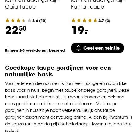
Gaia Taupe
Fama Taupe
3.4
(
10
)
4.7
(
3
)
-
22.
19.
50
Geef een seintje
Binnen 2-3 werkdagen bezorgd
Goedkope taupe gordijnen voor een
natuurlijke basis
Voor iedereen die op zoek is naar een rustige en natuurlijke
basis voor in huis: begin met taupe of beige gordijnen. Deze
kleur straalt niet alleen rust uit, maar is bovendien ook nog
eens goed te combineren met álle kleuren. Met taupe
gordijnen in huis zit je nooit verkeerd. Bekijk ons taupe
gordijnen assortiment eenvoudig online. Alleen bij Kwantum is
de keuze reuze en de prijs het allerlaagst. Kwantum, hoe leuk
is dat?