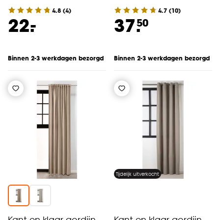
4.8
(
4
)
4.7
(
10
)
-
22.
37.
50
Binnen 2-3 werkdagen bezorgd
Binnen 2-3 werkdagen bezorgd
Tijdelijk uitverkocht
Kant en klaar gordijn
Kant en klaar gordijn