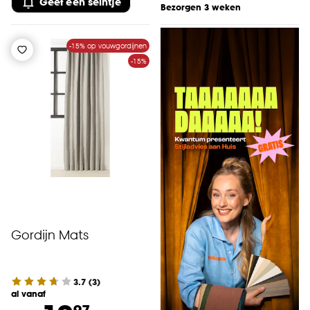
Geef een seintje
Bezorgen 3 weken
-15% op vouwgordijnen
-15%
Gordijn Mats
3.7
(
3
)
al vanaf
97