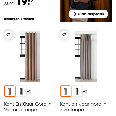
19.
23
.
50
Plan afspraak
Bezorgen 3 weken
+
2
+
2
Kant En Klaar Gordijn
Kant en klaar gordijn
Victoria Taupe
Ziva Taupe