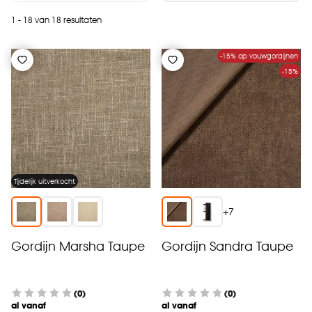
1 - 18 van 18 resultaten
-15% op vouwgordijnen
-15%
Tijdelijk uitverkocht
+
7
Gordijn Marsha Taupe
Gordijn Sandra Taupe
(0)
(0)
al vanaf
al vanaf