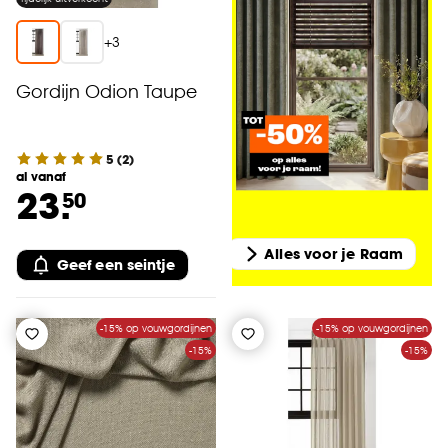
+
3
Gordijn Odion Taupe
5
(
2
)
al vanaf
23.
50
Alles voor je Raam
Geef een seintje
-15% op vouwgordijnen
-15% op vouwgordijnen
-15%
-15%