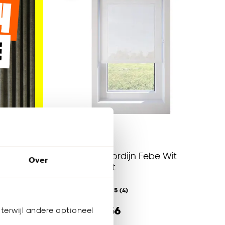
Fenstr Rolgordijn Febe Wit
Over
Transparant
4.5
(
4
)
al vanaf
50.
56
terwijl andere optioneel
63
.
20