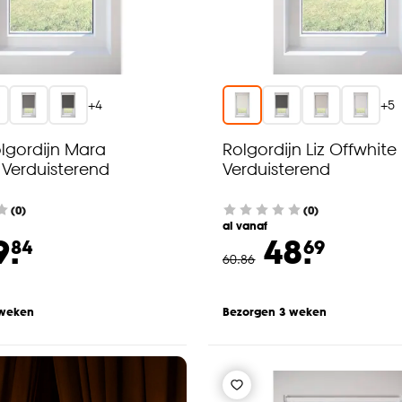
+
4
+
5
olgordijn Mara
Rolgordijn Liz Offwhite
 Verduisterend
Verduisterend
(0)
(0)
al vanaf
9.
48.
84
69
60
.
86
 weken
Bezorgen 3 weken