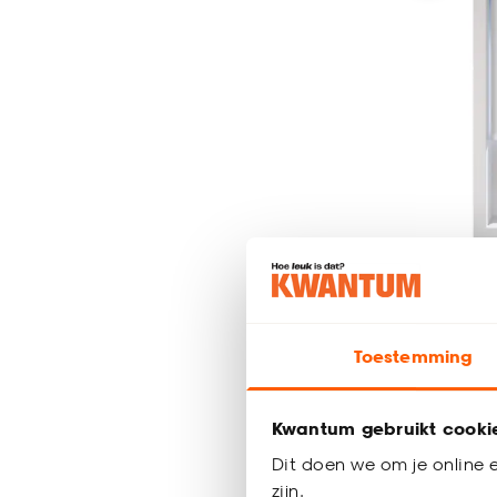
Rolgordij
Toestemming
Verduist
Kwantum gebruikt cooki
al vanaf
4
Dit doen we om je online e
50
.
56
zijn.