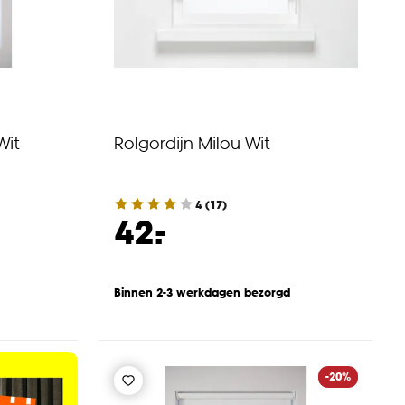
Wit
Rolgordijn Milou Wit
4
(
17
)
-
42.
Binnen 2-3 werkdagen bezorgd
-20%