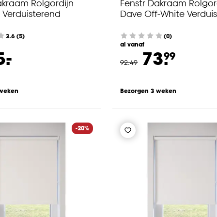
akraam Rolgordijn
Fenstr Dakraam Rolgor
 Verduisterend
Dave Off-White Verdui
3.6
(
5
)
(0)
al vanaf
-
5.
73.
99
92
.
49
 weken
Bezorgen 3 weken
-20%