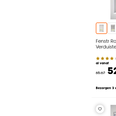
Fenstr R
Verduist
al vanaf
5
65
.
67
Bezorgen 3