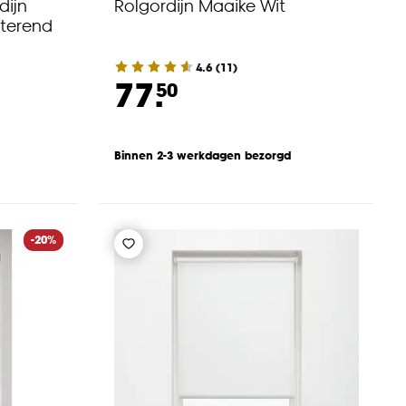
dijn
Rolgordijn Maaike Wit
sterend
4.6
(
11
)
77.
50
Binnen 2-3 werkdagen bezorgd
-20%