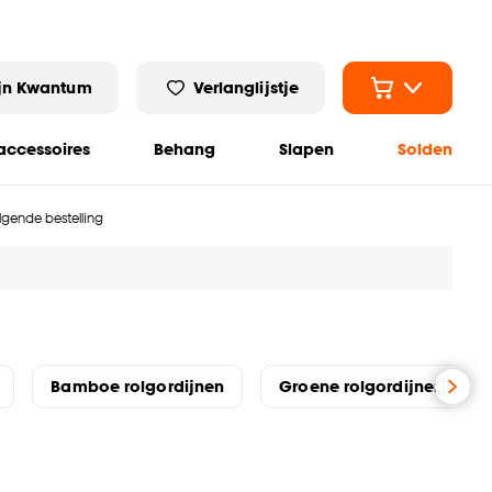
jn Kwantum
Verlanglijstje
ccessoires
Behang
Slapen
Solden
olgende bestelling
Bamboe rolgordijnen
Groene rolgordijnen