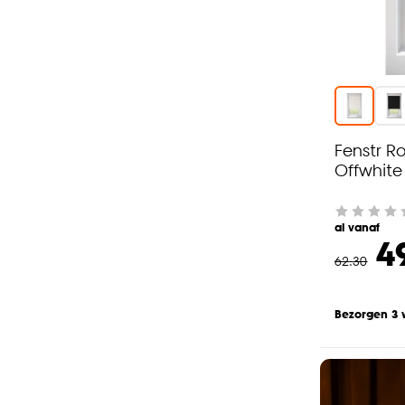
Fenstr R
Offwhite
al vanaf
4
62
.
30
Bezorgen 3