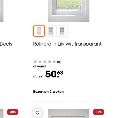
 Deels
Rolgordijn Lily Wit Transparant
(0)
al vanaf
50.
63
63
.
29
Bezorgen 3 weken
-20%
-19%