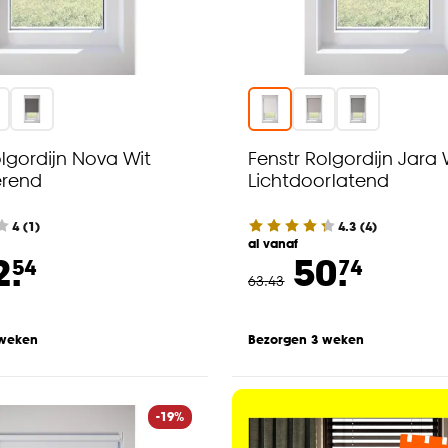
olgordijn Nova Wit
Fenstr Rolgordijn Jara 
erend
Lichtdoorlatend
4
(
1
)
4.3
(
4
)
al vanaf
2.
50.
54
74
63
.
43
 weken
Bezorgen 3 weken
-19%