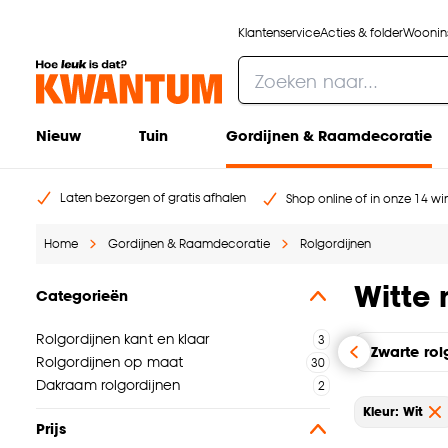
Klantenservice
Acties & folder
Woonins
Nieuw
Tuin
Gordijnen & Raamdecoratie
Laten bezorgen of gratis afhalen
Shop online of in onze 14 win
Home
Gordijnen & Raamdecoratie
Rolgordijnen
Witte 
Categorieën
Rolgordijnen kant en klaar
Zwarte rol
Rolgordijnen op maat
Dakraam rolgordijnen
Kleur: Wit
Prijs