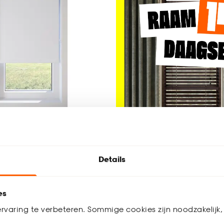
n Mila Wit
Details
erend
4.3
(
19
)
es
0.
88
rvaring te verbeteren. Sommige cookies zijn noodzakelijk, 