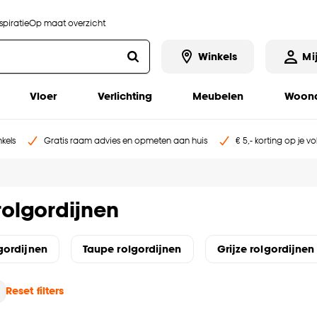
piratie
Op maat overzicht
Winkels
Mi
Vloer
Verlichting
Meubelen
Woona
kels
Gratis raam advies en opmeten aan huis
€ 5,- korting op je v
rolgordijnen
gordijnen
Taupe rolgordijnen
Grijze rolgordijnen
Reset filters