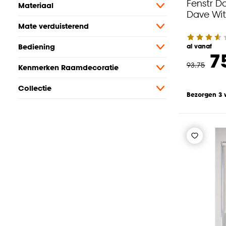
Fenstr D
Materiaal
Dave Wit
Mate verduisterend
Bediening
al vanaf
7
93
.
75
Kenmerken Raamdecoratie
Collectie
Bezorgen 3