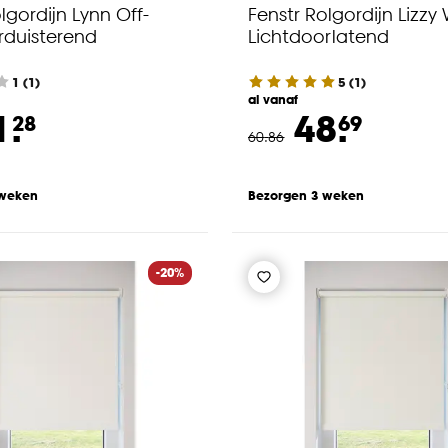
lgordijn Lynn Off-
Fenstr Rolgordijn Lizzy 
rduisterend
Lichtdoorlatend
1
(
1
)
5
(
1
)
al vanaf
1.
48.
28
69
60
.
86
 weken
Bezorgen 3 weken
-20%