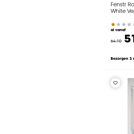
Fenstr Ro
White Ve
al vanaf
5
64
.
10
Bezorgen 3