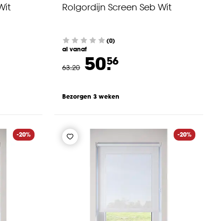
Wit
Rolgordijn Screen Seb Wit
(0)
al vanaf
50.
56
63
.
20
Bezorgen 3 weken
-20%
-20%