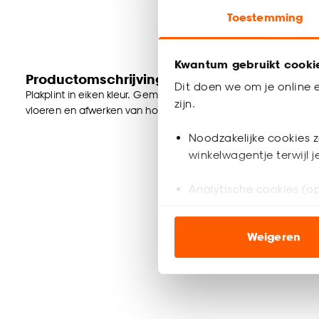
Toestemming
Kwantum gebruikt cooki
Productomschrijving
Dit doen we om je online e
Plakplint in eiken kleur. Gemaakt van 100% MDF. 240 cm lang
zijn.
vloeren en afwerken van hoeken.
Noodzakelijke cookies z
winkelwagentje terwijl 
Analytische cookies (op
Marketing cookies (opt
Weigeren
ook buiten de website 
Klik op ‘Ja, alles toestaa
noodzakelijke cookies te 
accepteren door op ‘Cook