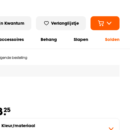
jn Kwantum
Verlanglijstje
ccessoires
Behang
Slapen
Solden
olgende bestelling
8.
25
Kleur/materiaal