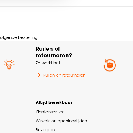
menstelling
100% MDF
nze
cookieverklaring
.
ngte
240 CM
 volgende bestelling
te
0.5 CM
Ruilen of
retourneren?
wicht
0.171 Kg
Zo werkt het
lieu kenmerken
PEFC (Duurzaam hout)
Ruilen en retourneren
lfklevend
Ja
Altijd bereikbaar
rantietermijn
24 maanden
Klantenservice
Winkels en openingstijden
eedte
2.4 CM
Bezorgen