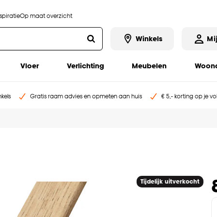
piratie
Op maat overzicht
Winkels
Mi
Vloer
Verlichting
Meubelen
Woona
kels
Gratis raam advies en opmeten aan huis
€ 5,- korting op je v
Tijdelijk uitverkocht