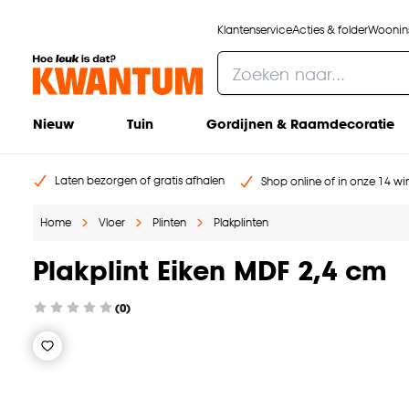
Klantenservice
Acties & folder
Woonins
Nieuw
Tuin
Gordijnen & Raamdecoratie
Laten bezorgen of gratis afhalen
Shop online of in onze 14 win
Home
Vloer
Plinten
Plakplinten
Plakplint Eiken MDF 2,4 cm
(0)