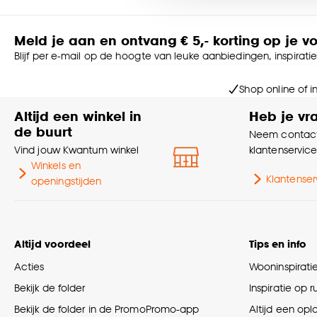
Goed om te weten is dat j
Meld je aan en ontvang € 5,- korting op je v
Blijf per e-mail op de hoogte van leuke aanbiedingen, inspirati
Shop online of i
Altijd een winkel in
Heb je vr
de buurt
Neem contact
Vind jouw Kwantum winkel
klantenservic
Winkels en
Klantenser
openingstijden
Altijd voordeel
Tips en info
Acties
Wooninspirati
Bekijk de folder
Inspiratie op 
Bekijk de folder in de PromoPromo-app
Altijd een opl