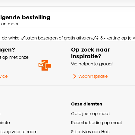
Sa
e deze keuze altijd nog kan aanpassen, bekijk hiervoor o
olgende bestelling
e en meer!
Le
n de winkel
Laten bezorgen of gratis afhalen
€ 5,- korting op je
Dik
agen?
Op zoek naar
inspiratie?
 op met onze
Ge
e
We helpen je graag!
Mi
vice
Wooninspiratie
Ze
Onze diensten
Ga
e
Gordijnen op maat
ruimte
Raambekleding op maat
Br
ossing voor je raam
Stijladvies aan Huis