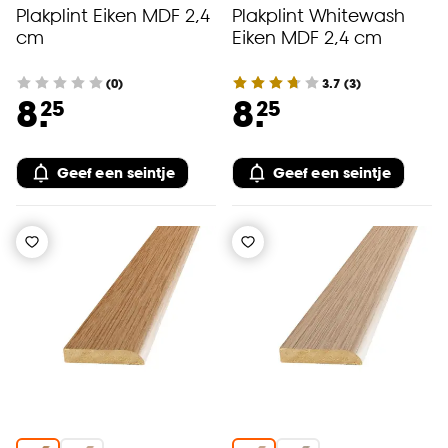
Plakplint Eiken MDF 2,4
Plakplint Whitewash
cm
Eiken MDF 2,4 cm
(0)
3.7
(
3
)
8.
8.
25
25
Geef een seintje
Geef een seintje