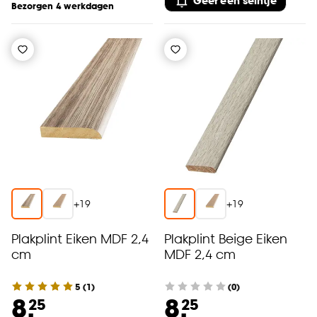
Geef een seintje
Bezorgen 4 werkdagen
+
19
+
19
Plakplint Eiken MDF 2,4
Plakplint Beige Eiken
cm
MDF 2,4 cm
5
(
1
)
(0)
8.
8.
25
25