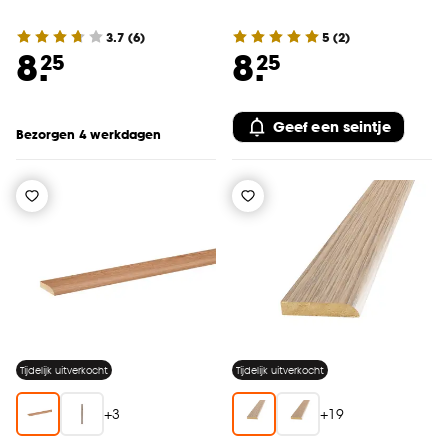
3.7
(
6
)
5
(
2
)
8.
8.
25
25
Geef een seintje
Bezorgen 4 werkdagen
Tijdelijk uitverkocht
Tijdelijk uitverkocht
+
3
+
19