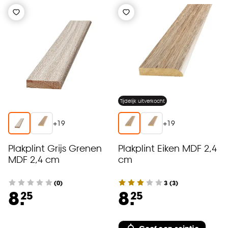
Tijdelijk uitverkocht
+
19
+
19
Plakplint Grijs Grenen
Plakplint Eiken MDF 2,4
MDF 2,4 cm
cm
(0)
3
(
3
)
8.
8.
25
25