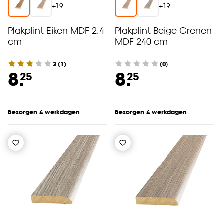
+
19
+
19
Plakplint Eiken MDF 2,4
Plakplint Beige Grenen
cm
MDF 240 cm
3
(
1
)
(0)
8.
8.
25
25
Bezorgen 4 werkdagen
Bezorgen 4 werkdagen