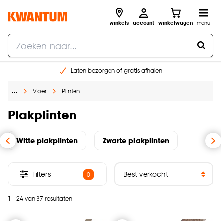
winkels
account
winkelwagen
menu
Laten bezorgen of gratis afhalen
Shop online of in onze 14 winkels
…
Vloer
Plinten
Gratis raam advies en opmeten aan huis
€ 5,- korting op je volgende bestelling
Plakplinten
Witte plakplinten
Zwarte plakplinten
Filters
0
1 - 24 van 37 resultaten