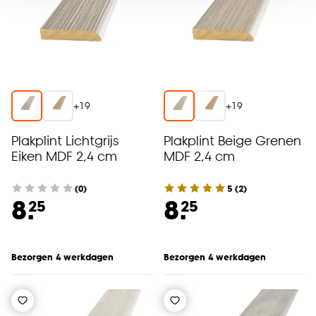
voor kiezen om bepaalde cookies wel of niet te
accepteren door op ‘Cookies aanpassen’ te
klikken.
Goed om te weten is dat je deze keuze altijd nog
kan aanpassen, bekijk hiervoor onze
+
19
+
19
cookieverklaring
.
Plakplint Lichtgrijs
Plakplint Beige Grenen
Eiken MDF 2,4 cm
MDF 2,4 cm
(0)
5
(
2
)
8.
8.
25
25
Bezorgen 4 werkdagen
Bezorgen 4 werkdagen