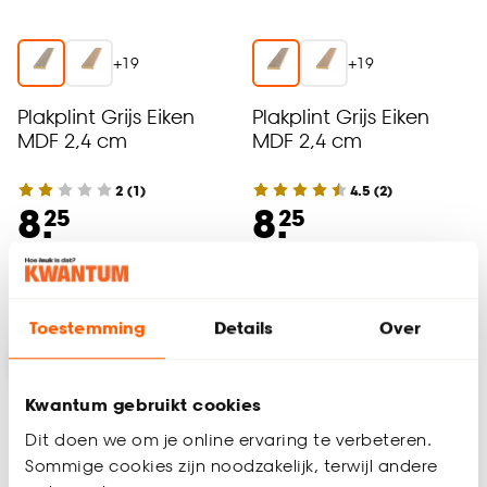
+
19
+
19
Plakplint Grijs Eiken
Plakplint Grijs Eiken
MDF 2,4 cm
MDF 2,4 cm
2
(
1
)
4.5
(
2
)
8.
8.
25
25
Bezorgen 4 werkdagen
Bezorgen 4 werkdagen
Toestemming
Details
Over
Kwantum gebruikt cookies
Dit doen we om je online ervaring te verbeteren.
Sommige cookies zijn noodzakelijk, terwijl andere