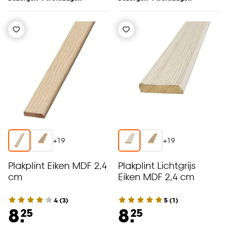
+
19
+
19
Plakplint Eiken MDF 2,4
Plakplint Lichtgrijs
cm
Eiken MDF 2,4 cm
4
(
3
)
5
(
1
)
8.
8.
25
25