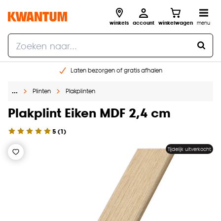
winkels
account
winkelwagen
menu
Laten bezorgen of gratis afhalen
Shop online of in onze 14 winkels
…
Plinten
Plakplinten
Gratis raam advies en opmeten aan huis
€ 5,- korting op je volgende bestelling
Plakplint Eiken MDF 2,4 cm
5
(
1
)
Tijdelijk uitverkocht