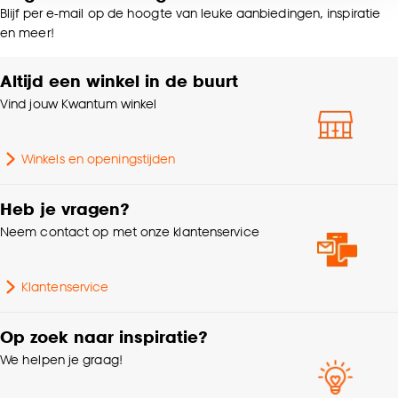
voor kiezen om bepaalde cookies wel of niet te
Blijf per e-mail op de hoogte van leuke aanbiedingen, inspiratie
Kleurtint
Naturel eiken
accepteren door op ‘Cookies aanpassen’ te
en meer!
klikken.
Altijd een winkel in de buurt
Zelfklevend
Ja
Goed om te weten is dat je deze keuze altijd nog
Vind jouw Kwantum winkel
kan aanpassen, bekijk hiervoor onze
Breedte
2.4 CM
cookieverklaring
.
Winkels en openingstijden
Lengte
240 CM
Heb je vragen?
Dikte
0.5 CM
Neem contact op met onze klantenservice
Gewicht
0.171 Kg
Klantenservice
Milieu kenmerken
PEFC (Duurzaam hout)
Op zoek naar inspiratie?
We helpen je graag!
Samenstelling
100% MDF