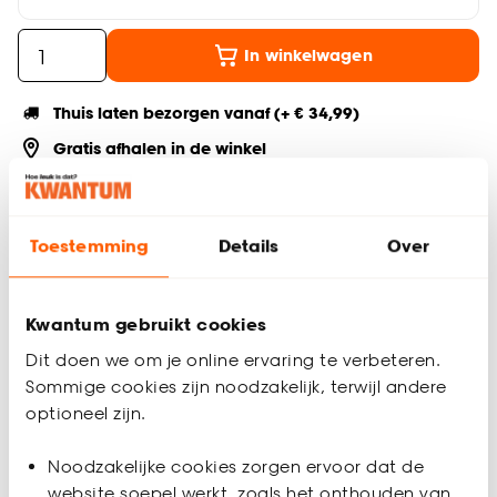
In winkelwagen
Thuis laten bezorgen vanaf (+ € 34,99)
Gratis afhalen in de winkel
Altijd de laagste prijs
Deel jouw product & volg ons op social
Toestemming
Details
Over
Kwantum gebruikt cookies
Productomschrijving
Dit doen we om je online ervaring te verbeteren.
Plakplint Lichtgrijs Eiken van milieubewust PEFC hout. Lengte:
Sommige cookies zijn noodzakelijk, terwijl andere
240 cm. Dikte: 0.50 cm. Kleur: lichtgrijs eiken.
optioneel zijn.
Productspecificaties
Noodzakelijke cookies zorgen ervoor dat de
Artikelnummer
0128116
website soepel werkt, zoals het onthouden van