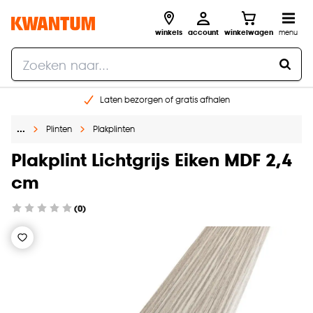
winkels
account
winkelwagen
menu
Laten bezorgen of gratis afhalen
Shop online of in onze 14 winkels
…
Plinten
Plakplinten
Gratis raam advies en opmeten aan huis
€ 5,- korting op je volgende bestelling
Plakplint Lichtgrijs Eiken MDF 2,4
cm
(0)