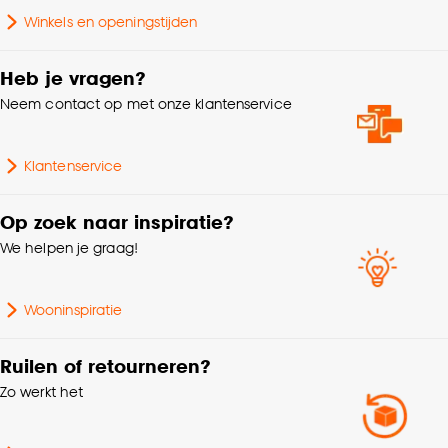
Winkels en openingstijden
Goed om te weten is dat je deze keuze altijd nog
Zelfklevend
Ja
kan aanpassen, bekijk hiervoor onze
Heb je vragen?
cookieverklaring
.
Breedte
2.4 CM
Neem contact op met onze klantenservice
Dikte
0.5 CM
Klantenservice
Gewicht
0.13 Kg
Op zoek naar inspiratie?
We helpen je graag!
Lengte
240 CM
Wooninspiratie
Ruilen of retourneren?
Zo werkt het