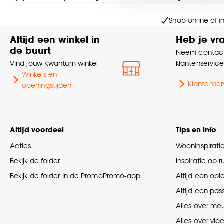
Goed om te weten is dat j
Shop online of i
Altijd een winkel in
Heb je vr
de buurt
Neem contact
Vind jouw Kwantum winkel
klantenservic
Winkels en
Klantenser
openingstijden
Altijd voordeel
Tips en info
Acties
Wooninspirati
Bekijk de folder
Inspiratie op 
Bekijk de folder in de PromoPromo-app
Altijd een opl
Altijd een pas
Alles over me
Alles over vlo