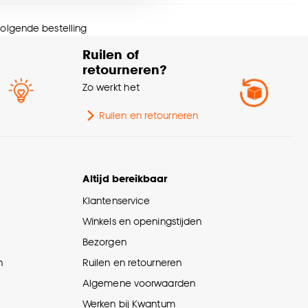
lfklevend
Ja
nze
cookieverklaring
.
 volgende bestelling
te
0.5 CM
Ruilen of
retourneren?
wicht
0.13 Kg
Zo werkt het
menstelling
100% MDF
Ruilen en retourneren
ngte
240 CM
Altijd bereikbaar
rantietermijn
24 maanden
Klantenservice
Winkels en openingstijden
eedte
2.4 CM
Bezorgen
n
Ruilen en retourneren
Algemene voorwaarden
Werken bij Kwantum