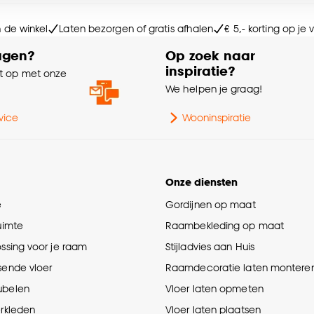
Ze
e deze keuze altijd nog kan aanpassen, bekijk hiervoor o
n de winkel
Laten bezorgen of gratis afhalen
€ 5,- korting op je
Dik
agen?
Op zoek naar
inspiratie?
 op met onze
Ge
e
We helpen je graag!
Sa
vice
Wooninspiratie
Le
Onze diensten
Ga
e
Gordijnen op maat
ruimte
Raambekleding op maat
Br
ossing voor je raam
Stijladvies aan Huis
sende vloer
Raamdecoratie laten montere
ubelen
Vloer laten opmeten
erkleden
Vloer laten plaatsen