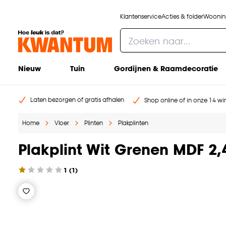
Klantenservice
Acties & folder
Woonins
Nieuw
Tuin
Gordijnen & Raamdecoratie
Laten bezorgen of gratis afhalen
Shop online of in onze 14 win
Home
Vloer
Plinten
Plakplinten
Plakplint Wit Grenen MDF 2
1
(
1
)