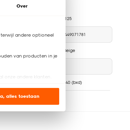
Over
ductspecificaties
tikelnummer
0128125
N nummer
8711449071781
terwijl andere optioneel
ur
Wit, Beige
ouden van producten in je
teriaal
MDF
al onze andere klanten.
oductafmetingen (cm)
2,4x240 (bxd)
ien op onze website, maar
a, alles toestaan
lieu kenmerken
FSC (Duurzaam hout)
en’ om alleen de
urtint
Wit, Grenen
s wel of niet te