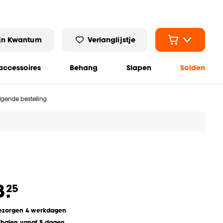
jn Kwantum
Verlanglijstje
ccessoires
Behang
Slapen
Solden
olgende bestelling
8.
25
ezorgen 4 werkdagen
fhalen vanaf 5 dagen