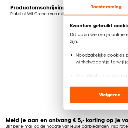
Productomschrijving
Toestemming
Plakplint Wit Grenen van milieubewust PEFC hout. Lengte: 240
Kwantum gebruikt cooki
Dit doen we om je online e
zijn.
Noodzakelijke cookies z
winkelwagentje terwijl 
Analytische cookies (op
Marketing cookies (opt
Weigeren
ook buiten de website 
Klik op ‘Ja, alles toestaa
noodzakelijke cookies te 
Meld je aan en ontvang € 5,- korting op je v
accepteren door op ‘Cook
Blijf per e-mail op de hoogte van leuke aanbiedingen, inspirati