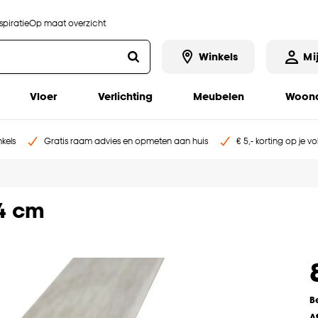
piratie
Op maat overzicht
Winkels
Mi
Vloer
Verlichting
Meubelen
Woona
kels
Gratis raam advies en opmeten aan huis
€ 5,- korting op je v
,4 cm
B
A