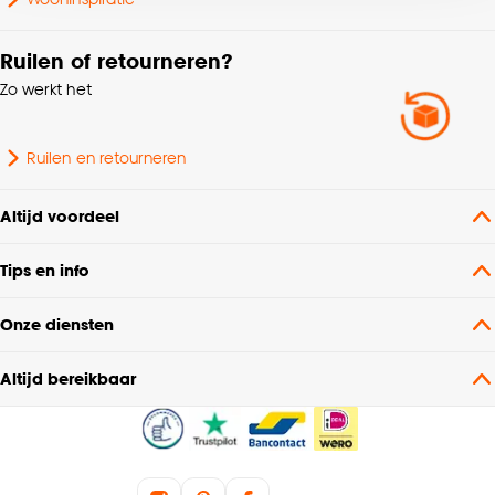
voor kiezen om bepaalde cookies wel of niet te
accepteren door op ‘Cookies aanpassen’ te
klikken.
Ruilen of retourneren?
Zo werkt het
Goed om te weten is dat je deze keuze altijd nog
kan aanpassen, bekijk hiervoor onze
Ruilen en retourneren
cookieverklaring
.
Altijd voordeel
Tips en info
Onze diensten
Altijd bereikbaar