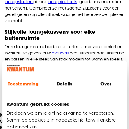
loungestoelen
of luxe
loungefauteuils
, goede kussens maken
het verschil. Combineer ze met zachte zitkussens voor een
gezellige en stijlvolle zithoek waar je het hele seizoen plezier
van hebt.
Stijlvolle loungekussens voor elke
buitenruimte
Onze loungekussens bieden de perfecte mix van comfort en
kwaliteit. Ze geven jouw
meubels
een uitnodigende uitstraling
en passen in elke sfeer, van strak modern tot warm en speels.
En met de scherpe prijzen en trendy designs van Kwantum
maak je jouw buitenplekje compleet zonder te veel te
betalen.
Toestemming
Details
Over
Kwantum gebruikt cookies
Dit doen we om je online ervaring te verbeteren.
Meld je aan en ontvang € 5,- korting op je
Sommige cookies zijn noodzakelijk, terwijl andere
volgende bestelling
optioneel zijn.
Blijf per e-mail op de hoogte van leuke aanbiedingen, inspiratie