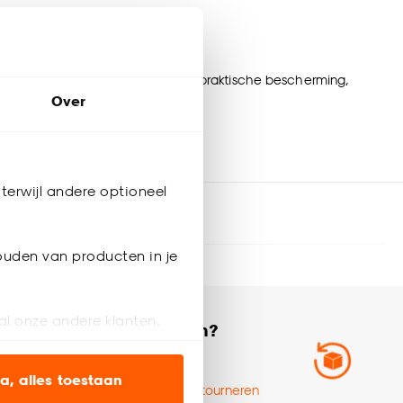
es zonwering combineert stijl en praktische bescherming,
Over
terwijl andere optioneel
ouden van producten in je
 volgende bestelling
Ruilen of
al onze andere klanten.
retourneren?
Zo werkt het
ien op onze website, maar
a, alles toestaan
Ruilen en retourneren