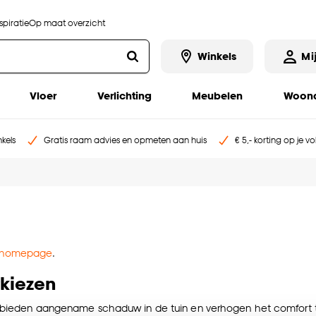
piratie
Op maat overzicht
Winkels
Mi
Vloer
Verlichting
Meubelen
Woona
kels
Gratis raam advies en opmeten aan huis
€ 5,- korting op je v
homepage
.
rkiezen
e bieden aangename schaduw in de tuin en verhogen het comfort tij