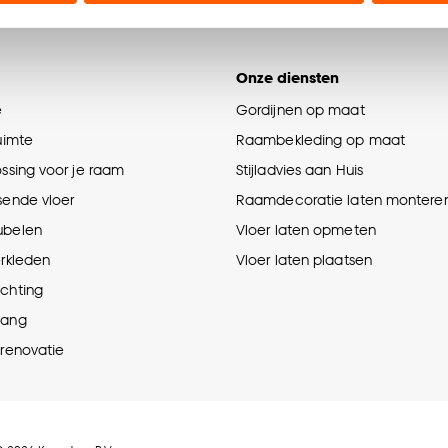
n’ om gebruik te maken van alle cookies, of klik op ‘weiger
accepteren. Je kunt er ook voor kiezen om bepaalde cookie
ies aanpassen’ te klikken.
Onze diensten
e
Gordijnen op maat
e deze keuze altijd nog kan aanpassen, bekijk hiervoor o
ruimte
Raambekleding op maat
ossing voor je raam
Stijladvies aan Huis
sende vloer
Raamdecoratie laten montere
ubelen
Vloer laten opmeten
erkleden
Vloer laten plaatsen
ichting
hang
prenovatie