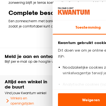
zonwering blijft je terras koel en uitnodigend, ongeacht het 
Complete bescherming en comfor
Een zonnescherm met bank of een terrasoverkapping maakt je 
zodat je comfortabel kunt ontspannen en je tuin optimaal k
Toestemming
Kwantum gebruikt cooki
Dit doen we om je online e
Meld je aan en ontvang € 5,- korting op je v
zijn.
Blijf per e-mail op de hoogte van leuke aanbiedingen, inspirati
Noodzakelijke cookies z
Shop online of i
winkelwagentje terwijl 
Altijd een winkel in
Heb je vr
Analytische cookies (op
de buurt
Neem contact
Vind jouw Kwantum winkel
klantenservic
Marketing cookies (opt
Winkels en
Weigeren
ook buiten de website 
Klantenser
openingstijden