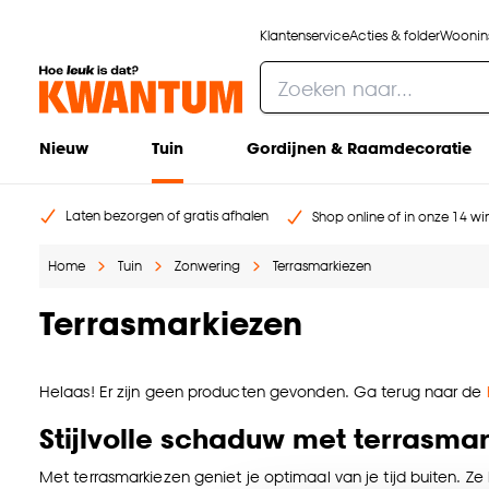
Klantenservice
Acties & folder
Woonins
Nieuw
Tuin
Gordijnen & Raamdecoratie
Laten bezorgen of gratis afhalen
Shop online of in onze 14 win
Home
Tuin
Zonwering
Terrasmarkiezen
Terrasmarkiezen
Helaas! Er zijn geen producten gevonden. Ga terug naar de
Stijlvolle schaduw met terrasma
Met terrasmarkiezen geniet je optimaal van je tijd buiten. Z