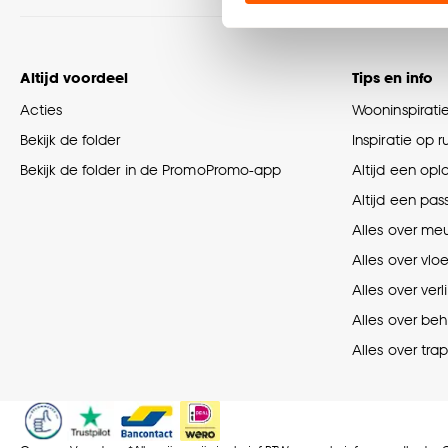
Klik op ‘Ja, alles toestaa
noodzakelijke cookies te 
accepteren door op ‘Cook
Altijd voordeel
Tips en info
Acties
Wooninspirati
Goed om te weten is dat j
Bekijk de folder
Inspiratie op 
Bekijk de folder in de PromoPromo-app
Altijd een opl
Altijd een pas
Alles over me
Alles over vlo
Alles over verl
Alles over be
Alles over tra