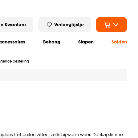
jn Kwantum
Verlanglijstje
ccessoires
Behang
Slapen
Solden
olgende bestelling
dens het buiten zitten, zelfs bij warm weer. Dankzij slimme