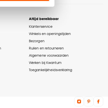
en’ om alleen de
s wel of niet te
Altijd bereikbaar
Klantenservice
nze
cookieverklaring
.
Winkels en openingstijden
Bezorgen
n
Ruilen en retourneren
Algemene voorwaarden
Werken bij Kwantum
Toegankelijkheidsverklaring