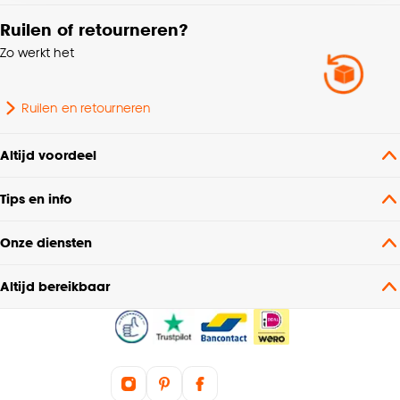
accepteren door op ‘Cookies aanpassen’ te
Ruilen of retourneren?
klikken.
Zo werkt het
Goed om te weten is dat je deze keuze altijd nog
kan aanpassen, bekijk hiervoor onze
Ruilen en retourneren
cookieverklaring
.
Altijd voordeel
Tips en info
Onze diensten
Altijd bereikbaar