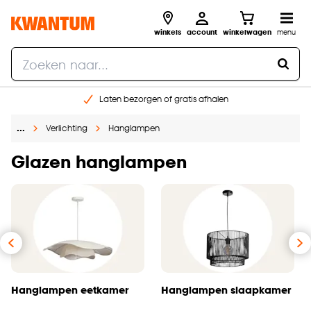
winkels
account
winkelwagen
menu
Laten bezorgen of gratis afhalen
Shop online of in onze 14 winkels
…
Verlichting
Hanglampen
Gratis raam advies en opmeten aan huis
€ 5,- korting op je volgende bestelling
Glazen hanglampen
Hanglampen eetkamer
Hanglampen slaapkamer