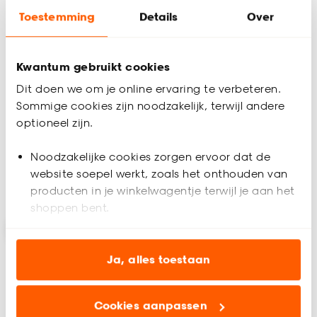
Coming soon
Toestemming
Details
Over
Kwantum gebruikt cookies
Hanglamp Aitne Off-
Hanglamp Vari
white
Goud/Chroom
Dit doen we om je online ervaring te verbeteren.
Sommige cookies zijn noodzakelijk, terwijl andere
4.9
(
9
)
(0)
optioneel zijn.
-
-
65.
100.
Noodzakelijke cookies zorgen ervoor dat de
website soepel werkt, zoals het onthouden van
Geef een seintje
Binnen 2-3 werkdagen bezorgd
producten in je winkelwagentje terwijl je aan het
shoppen bent.
Analytische cookies (optioneel) helpen ons de
website te verbeteren voor jou en al onze andere
Ja, alles toestaan
klanten.
Cookies aanpassen
Marketing cookies (optioneel) laten jou