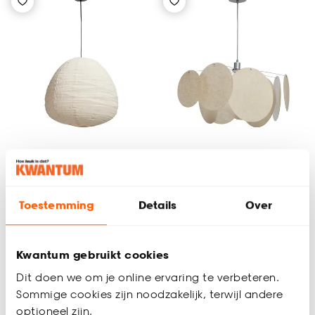
Hanglamp Anzar
Hanglamp Heli Off-
Naturel
White
Toestemming
Details
Over
3.8
(
45
)
4.6
(
32
)
-
-
49.
105.
Kwantum gebruikt cookies
Dit doen we om je online ervaring te verbeteren.
Sommige cookies zijn noodzakelijk, terwijl andere
Binnen 2-3 werkdagen bezorgd
Binnen 2-3 werkdagen bezorgd
optioneel zijn.