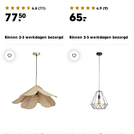
4.6
(
11
)
4.9
(
9
)
-
77.
65.
50
Binnen 2-3 werkdagen bezorgd
Binnen 2-3 werkdagen bezorgd