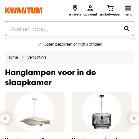
winkels
account
winkelwagen
menu
Laten bezorgen of gratis afhalen
Shop online of in onze 14 winkels
Home
Verlichting
Gratis raam advies en opmeten aan huis
€ 5,- korting op je volgende bestelling
Hanglampen voor in de
slaapkamer