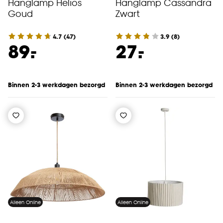
Hanglamp Helios
Hanglamp Cassandra
Goud
Zwart
4.7
(
47
)
3.9
(
8
)
-
-
89.
27.
Binnen 2-3 werkdagen bezorgd
Binnen 2-3 werkdagen bezorgd
Alleen Online
Alleen Online