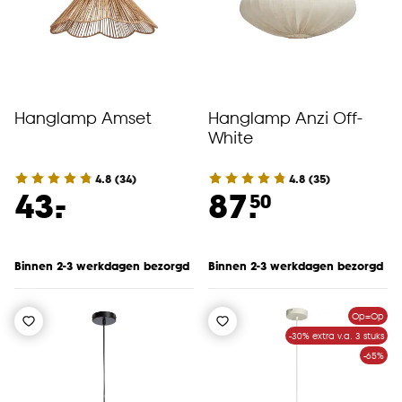
Hanglamp Amset
Hanglamp Anzi Off-
White
4.8
(
34
)
4.8
(
35
)
-
43.
87.
50
Binnen 2-3 werkdagen bezorgd
Binnen 2-3 werkdagen bezorgd
Op=Op
-30% extra v.a. 3 stuks
-65%