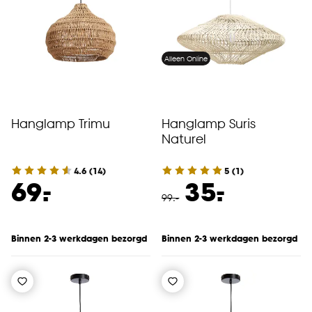
Alleen Online
Hanglamp Trimu
Hanglamp Suris
Naturel
4.6
(
14
)
5
(
1
)
-
-
69.
35.
99
.
-
Binnen 2-3 werkdagen bezorgd
Binnen 2-3 werkdagen bezorgd