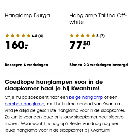
Hanglamp Durga
Hanglamp Talitha Off-
white
4.8
(
6
)
5
(
7
)
-
160.
77.
50
Bezorgen 4 werkdagen
Binnen 2-3 werkdagen bezorgd
Goedkope hanglampen voor in de
slaapkamer haal je bij Kwantum!
Of je nu op zoek bent naar een
beige hanglamp
of een
bamboe hanglamp
, met het ruime aanbod van Kwantum
vind je altijd de geschikte hanglamp voor in de slaapkamer.
Zo kun je voor een leuke prijs jouw slaapkamer heel sfeervol
maken. Waar wacht je nog op? Bestel vandaag nog een
leuke hanglamp voor in de slaapkamer bij Kwantum!