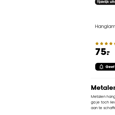
Tijdelijk ui
Hanglam
-
75.
Geef
Metalen
Metalen hangl
ga je toch li
aan te schaff