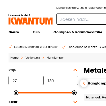
Klantenservice
Acties & folder
Woonins
Nieuw
Tuin
Gordijnen & Raamdecoratie
Laten bezorgen of gratis afhalen
Shop online of in onze 14 win
Home
Verlichting
Hanglampen
Metal
Prijs
Hanglamp
Materiaal: Me
Kleur