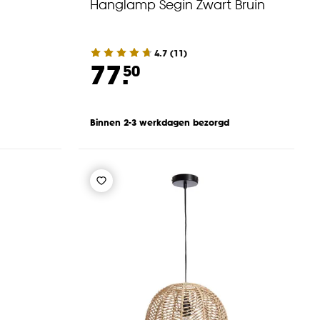
Hanglamp Segin Zwart Bruin
4.7
(
11
)
77.
50
Binnen 2-3 werkdagen bezorgd