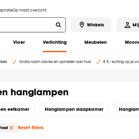
piratie
Op maat overzicht
Winkels
Mi
Vloer
Verlichting
Meubelen
Woona
kels
Gratis raam advies en opmeten aan huis
€ 5,- korting op je v
en hanglampen
en eetkamer
Hanglampen slaapkamer
Hangla
Reset filters
taal