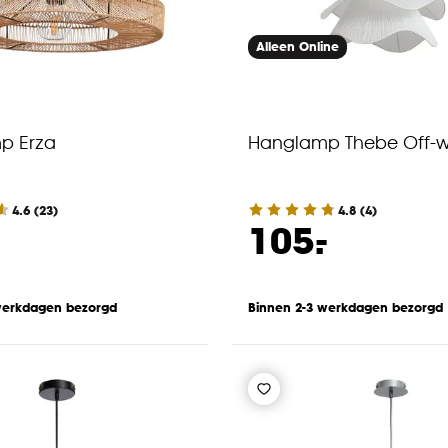
Alleen Online
p Erza
Hanglamp Thebe Off-w
4.6
(
23
)
4.8
(
4
)
-
105.
werkdagen bezorgd
Binnen 2-3 werkdagen bezorgd