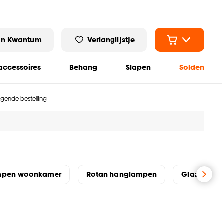
jn Kwantum
Verlanglijstje
ccessoires
Behang
Slapen
Solden
olgende bestelling
mpen woonkamer
Rotan hanglampen
Glazen ha