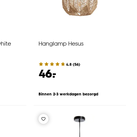
hite
Hanglamp Hesus
4.8
(
56
)
-
46.
Binnen 2-3 werkdagen bezorgd