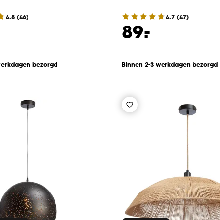
4.8
(
46
)
4.7
(
47
)
-
89.
werkdagen bezorgd
Binnen 2-3 werkdagen bezorgd