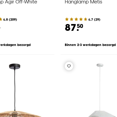
 Agir Off-White
Hanglamp Metis
4.8
(
209
)
4.7
(
29
)
-
87.
50
werkdagen bezorgd
Binnen 2-3 werkdagen bezorgd