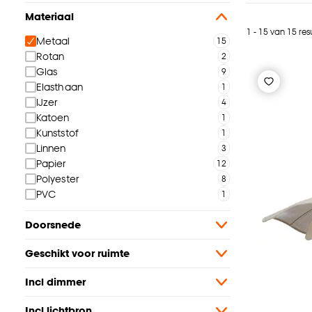
Materiaal
1 - 15 van 15 res
Metaal
Rotan
Glas
Elasthaan
IJzer
Katoen
Kunststof
Linnen
Papier
Polyester
PVC
Doorsnede
Geschikt voor ruimte
Incl dimmer
Incl lichtbron