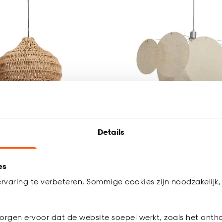
Details
p Trimu
Hanglamp Heli Off-Whi
es
4.6
(
14
)
4.6
(
32
)
-
105.
rvaring te verbeteren. Sommige cookies zijn noodzakelijk, 
orgen ervoor dat de website soepel werkt, zoals het onth
werkdagen bezorgd
Binnen 2-3 werkdagen bezorgd