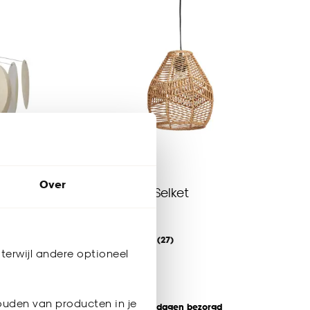
Over
te
Hanglamp Selket
5
(
27
)
-
43.
terwijl andere optioneel
ouden van producten in je
Binnen 2-3 werkdagen bezorgd