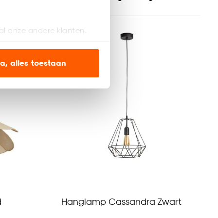
al onze andere klanten.
ien op onze website, maar
a, alles toestaan
en’ om alleen de
s wel of niet te
nze
cookieverklaring
.
d
Hanglamp Cassandra Zwart