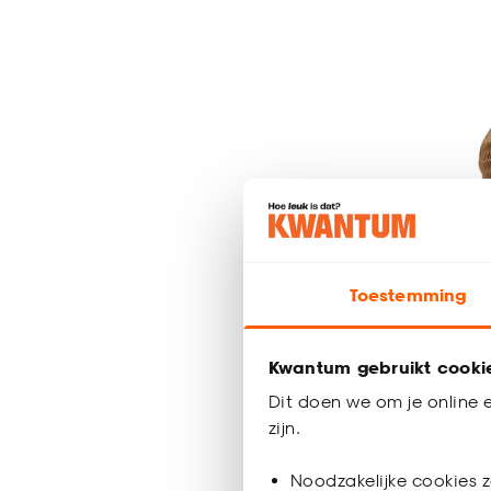
Toestemming
Hanglam
Kwantum gebruikt cooki
-
69.
Dit doen we om je online e
zijn.
Noodzakelijke cookies z
Binnen 2-3 