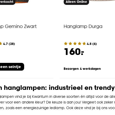
tverkocht
Alleen Online
p Gemino Zwart
Hanglamp Durga
4.7
(
28
)
4.8
(
6
)
-
160.
 een seintje
Bezorgen 4 werkdagen
 hanglampen: industrieel en trendy
ampen vind je bij Kwantum in diverse soorten én altijd voor de all
ever voor een andere kleur? De keuze is aan jou! Vergeet ook zeke
en, zoals een energiezuinige ledlamp. Ook deze vind je bij ons voor