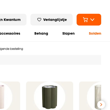
jn Kwantum
Verlanglijstje
ccessoires
Behang
Slapen
Solden
olgende bestelling