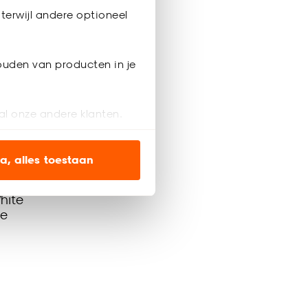
terwijl andere optioneel
ouden van producten in je
al onze andere klanten.
ien op onze website, maar
a, alles toestaan
en’ om alleen de
hite
te
s wel of niet te
nze
cookieverklaring
.