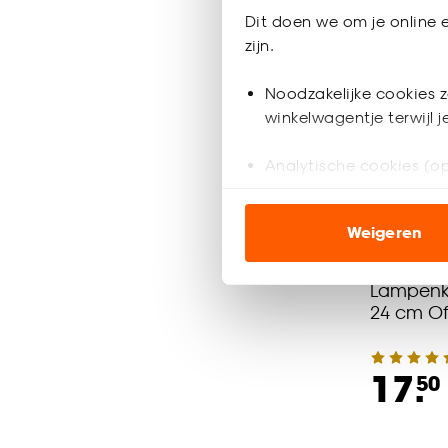
Dit doen we om je online e
zijn.
Noodzakelijke cookies z
winkelwagentje terwijl 
Analytische cookies (op
Marketing cookies (opt
Weigeren
ook buiten de website 
Klik op ‘Ja, alles toestaa
Lampenk
24 cm Of
noodzakelijke cookies te 
accepteren door op ‘Cook
17.
50
Goed om te weten is dat j