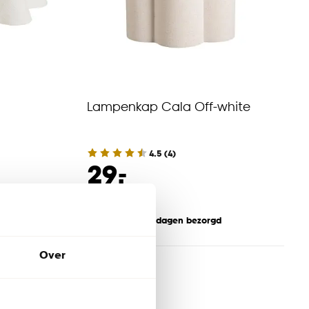
Lampenkap Cala Off-white
4.5
(
4
)
-
29.
Binnen 2-3 werkdagen bezorgd
Over