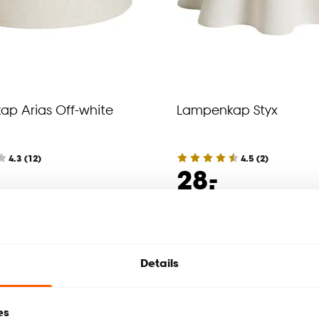
p Arias Off-white
Lampenkap Styx
4.3
(
12
)
4.5
(
2
)
-
28.
werkdagen bezorgd
Binnen 2-3 werkdagen bezorgd
Details
es