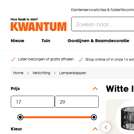
Klantenservice
Acties & folder
Woonins
Nieuw
Tuin
Gordijnen & Raamdecoratie
Laten bezorgen of gratis afhalen
Shop online of in onze 14 win
Home
Verlichting
Lampenkappen
Witte
Prijs
Kleur