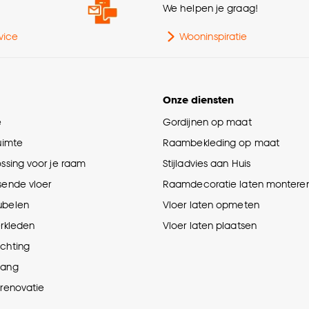
e
We helpen je graag!
vice
Wooninspiratie
Onze diensten
e
Gordijnen op maat
ruimte
Raambekleding op maat
ossing voor je raam
Stijladvies aan Huis
sende vloer
Raamdecoratie laten montere
ubelen
Vloer laten opmeten
erkleden
Vloer laten plaatsen
ichting
hang
prenovatie