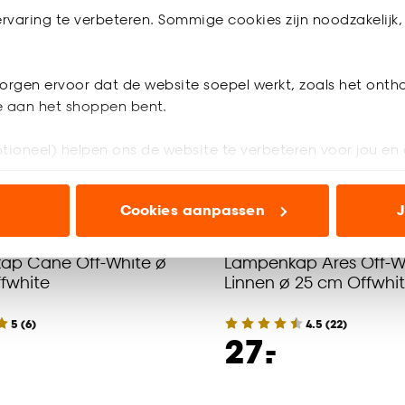
rvaring te verbeteren. Sommige cookies zijn noodzakelijk, 
orgen ervoor dat de website soepel werkt, zoals het onth
je aan het shoppen bent.
tioneel) helpen ons de website te verbeteren voor jou en 
ioneel) laten jou relevante informatie en aanbiedingen z
Cookies aanpassen
J
voor advertenties en communicatie.
n’ om gebruik te maken van alle cookies, of klik op ‘weiger
ap Cane Off-White ø
Lampenkap Ares Off-W
fwhite
Linnen ø 25 cm Offwhi
accepteren. Je kunt er ook voor kiezen om bepaalde cookie
ies aanpassen’ te klikken.
5
(
6
)
4.5
(
22
)
-
27.
e deze keuze altijd nog kan aanpassen, bekijk hiervoor o