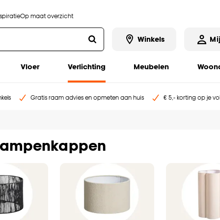
piratie
Op maat overzicht
Winkels
Mi
Vloer
Verlichting
Meubelen
Woona
kels
Gratis raam advies en opmeten aan huis
€ 5,- korting op je v
 lampenkappen