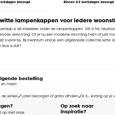
werkdagen bezorgd
Binnen 2-3 werkdagen bezorgd
, witte lampenkappen voor iedere woonsti
penkap is dé klassieker onder de lampenkappen. Wit is fris, neutraa
volle verlichting. Of je nu een moderne inrichting hebt of juist hou
t overal bij. Bij Kwantum vind je een uitgebreide collectie witte
leuk is dat?
olgende bestelling
e en meer!
n de winkel
Laten bezorgen of gratis afhalen
€ 5,- korting op je
agen?
Op zoek naar
inspiratie?
 op met onze