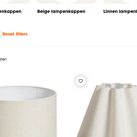
penkappen
Beige lampenkappen
Linnen lampe
Reset filters
taten