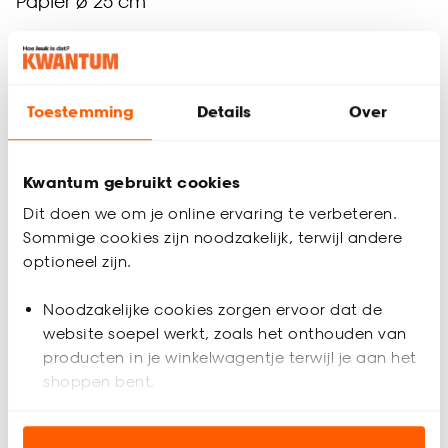
Papier ø 25 cm
4.5
(
2
)
-
31.
Toestemming
Details
Over
Binnen 2-3 werkdagen bezorgd
Kwantum gebruikt cookies
Zwarte lampenkappen: stijlvol en
Dit doen we om je online ervaring te verbeteren.
functioneel
Sommige cookies zijn noodzakelijk, terwijl andere
Zwarte lampenkappen zijn de belichaming van tijdloze
optioneel zijn.
elegantie en verfijning. De mogelijkheden met zwarte
lampenkappen zijn eindeloos. Of je nu op zoek bent naar
Noodzakelijke cookies zorgen ervoor dat de
een elegante sfeer in de woonkamer of een chique
website soepel werkt, zoals het onthouden van
uitstraling in de slaapkamer, deze lampenkappen bieden de
producten in je winkelwagentje terwijl je aan het
perfecte balans tussen stijl en functionaliteit.
shoppen bent.
Analytische cookies (optioneel) helpen ons de