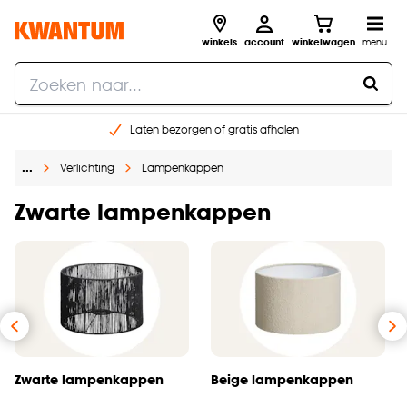
winkels
account
winkelwagen
menu
Laten bezorgen of gratis afhalen
Shop online of in onze 14 winkels
…
Verlichting
Lampenkappen
Gratis raam advies en opmeten aan huis
€ 5,- korting op je volgende bestelling
Zwarte lampenkappen
Zwarte lampenkappen
Beige lampenkappen