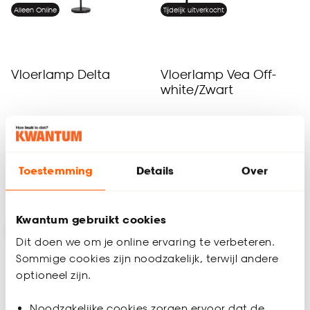
Alleen Online
Tijdelijk uitverkocht
Vloerlamp Delta
Vloerlamp Vea Off-
white/Zwart
4.8
(
35
)
(0)
87.
152.
12
50
102
.
50
Toestemming
Details
Over
Geef een seintje
Binnen 2-3 werkdagen bezorgd
Kwantum gebruikt cookies
-15%
-15%
Dit doen we om je online ervaring te verbeteren.
Sommige cookies zijn noodzakelijk, terwijl andere
optioneel zijn.
Noodzakelijke cookies zorgen ervoor dat de