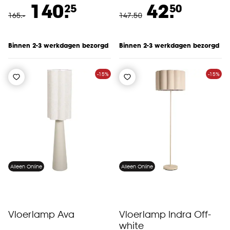
140.
42.
25
50
165
.
-
147
.
50
Binnen 2-3 werkdagen bezorgd
Binnen 2-3 werkdagen bezorgd
-15%
-15%
Alleen Online
Alleen Online
Vloerlamp Ava
Vloerlamp Indra Off-
white