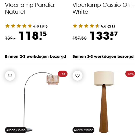
Vloerlamp Pandia
Vloerlamp Cassio Off-
Naturel
White
4.8
(
31
)
4.6
(
21
)
118.
133.
15
87
139
.
-
157
.
50
Binnen 2-3 werkdagen bezorgd
Binnen 2-3 werkdagen bezorgd
-15%
-15%
Alleen Online
Alleen Online