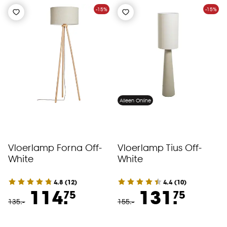
-15%
-15%
Alleen Online
Vloerlamp Forna Off-
Vloerlamp Tius Off-
White
White
4.8
(
12
)
4.4
(
10
)
114.
131.
75
75
135
.
-
155
.
-