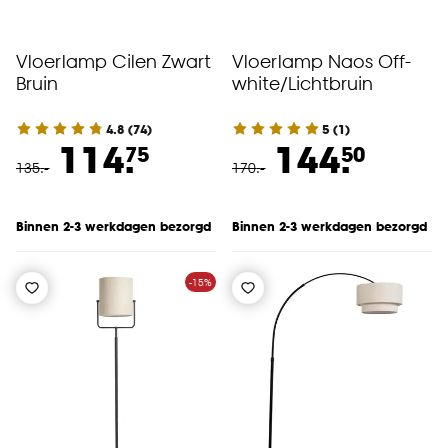
Vloerlamp Cilen Zwart
Vloerlamp Naos Off-
Bruin
white/Lichtbruin
4.8
(
74
)
5
(
1
)
114.
144.
75
50
135
.
-
170
.
-
Binnen 2-3 werkdagen bezorgd
Binnen 2-3 werkdagen bezorgd
-15%