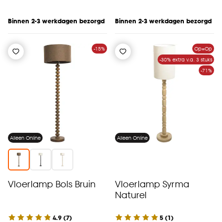
Binnen 2-3 werkdagen bezorgd
Binnen 2-3 werkdagen bezorgd
-15%
Op=Op
-30% extra v.a. 3 stuks
-71%
Alleen Online
Alleen Online
Vloerlamp Bols Bruin
Vloerlamp Syrma
Naturel
4.9
(
7
)
5
(
1
)