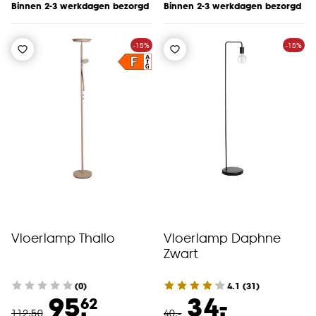
Binnen 2-3 werkdagen bezorgd
Binnen 2-3 werkdagen bezorgd
-15%
-15%
Vloerlamp Thallo
Vloerlamp Daphne
Zwart
(0)
4.1
(
31
)
-
95.
34.
62
112
.
50
40
.
-