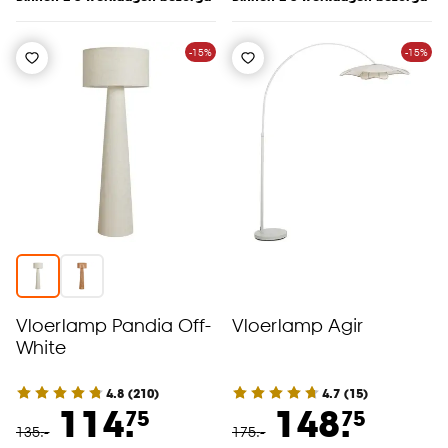
-15%
-15%
Vloerlamp Pandia Off-
Vloerlamp Agir
White
4.8
(
210
)
4.7
(
15
)
114.
148.
75
75
135
.
-
175
.
-