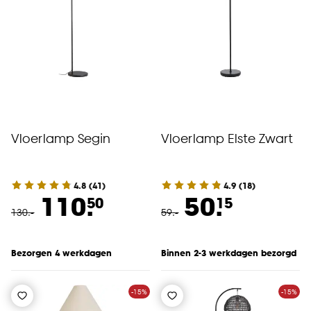
klikken.
Goed om te weten is dat je deze keuze altijd nog
kan aanpassen, bekijk hiervoor onze
cookieverklaring
.
Vloerlamp Segin
Vloerlamp Elste Zwart
4.8
(
41
)
4.9
(
18
)
110.
50.
50
15
130
.
-
59
.
-
Bezorgen 4 werkdagen
Binnen 2-3 werkdagen bezorgd
-15%
-15%