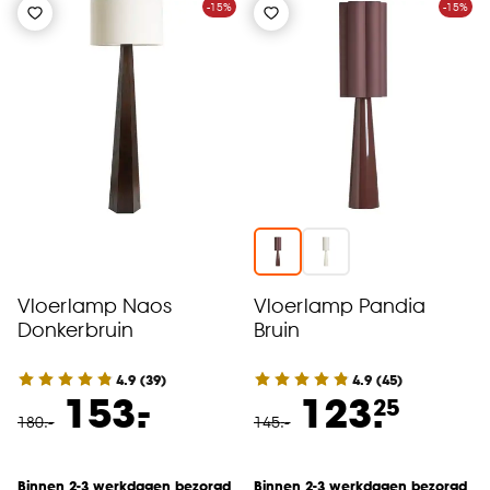
-15%
-15%
Vloerlamp Naos
Vloerlamp Pandia
Donkerbruin
Bruin
4.9
(
39
)
4.9
(
45
)
-
153.
123.
25
180
.
-
145
.
-
Binnen 2-3 werkdagen bezorgd
Binnen 2-3 werkdagen bezorgd