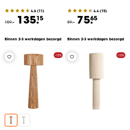
4.6
(
11
)
4.4
(
15
)
135.
75.
15
65
159
.
-
89
.
-
Binnen 2-3 werkdagen bezorgd
Binnen 2-3 werkdagen bezorgd
-15%
-15%