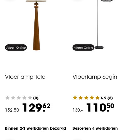
Alleen Online
Alleen Online
Vloerlamp Tele
Vloerlamp Segin
(0)
4.9
(
8
)
129.
110.
62
50
152
.
50
130
.
-
Binnen 2-3 werkdagen bezorgd
Bezorgen 4 werkdagen