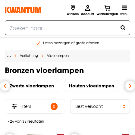
winkels
account
winkelwagen
menu
Laten bezorgen of gratis afhalen
Shop online of in onze 14 winkels
…
Verlichting
Vloerlampen
Gratis raam advies en opmeten aan huis
€ 5,- korting op je volgende bestelling
Bronzen vloerlampen
Zwarte vloerlampen
Houten vloerlampen
Go
Filters
0
1 - 24 van 33 resultaten