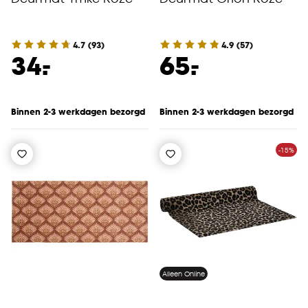
4.7
(
93
)
4.9
(
57
)
-
-
34.
65.
Binnen 2-3 werkdagen bezorgd
Binnen 2-3 werkdagen bezorgd
-15%
Alleen Online