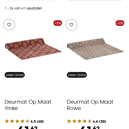
1 - 24 van 41 resultaten
-15%
-15%
Alleen Online
Alleen Online
Deurmat Op Maat
Deurmat Op Maat
Ymke
Rowe
4.5
(
40
)
4.6
(
30
)
62
62