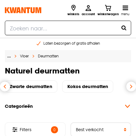
winkels
account
winkelwagen
menu
Laten bezorgen of gratis afhalen
Shop online of in onze 14 winkels
…
Vloer
Deurmatten
Gratis raam advies en opmeten aan huis
€ 5,- korting op je volgende bestelling
Naturel deurmatten
Zwarte deurmatten
Kokos deurmatten
Categorieën
Filters
0