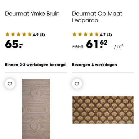
Deurmat Ymke Bruin
Deurmat Op Maat
Leopardo
4.9
(
8
)
4.7
(
3
)
-
65.
61.
62
72
.
50
/ m²
Binnen 2-3 werkdagen bezorgd
Bezorgen 4 werkdagen