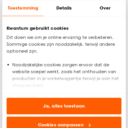
Toestemming
Details
Over
Kwantum gebruikt cookies
Dit doen we om je online ervaring te verbeteren.
Sommige cookies zijn noodzakelijk, terwijl andere
optioneel zijn.
Deurmat Wetzel
Deurmat Leopardo
Noodzakelijke cookies zorgen ervoor dat de
website soepel werkt, zoals het onthouden van
5
(
3
)
4.7
(
7
)
-
-
65.
34.
producten in je winkelwagentje terwijl je aan het
shoppen bent.
Analytische cookies (optioneel) helpen ons de
Binnen 2-3 werkdagen bezorgd
Binnen 2-3 werkdagen bezorgd
website te verbeteren voor jou en al onze andere
Ja, alles toestaan
klanten.
Cookies aanpassen
Marketing cookies (optioneel) laten jou