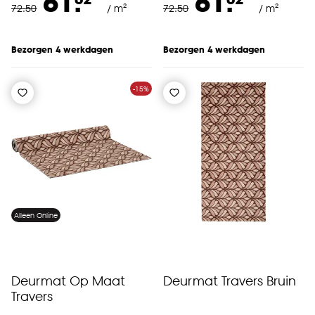
61.
61.
72
.
50
/ m²
72
.
50
/ m²
Bezorgen 4 werkdagen
Bezorgen 4 werkdagen
-15%
Alleen Online
Deurmat Op Maat
Deurmat Travers Bruin
Travers