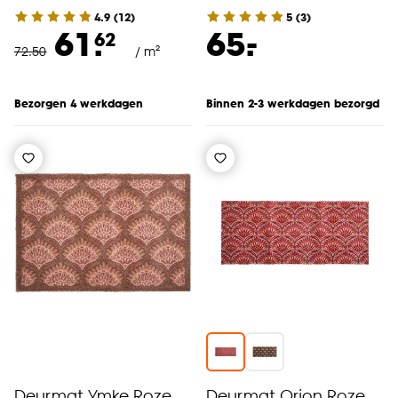
4.9
(
12
)
5
(
3
)
-
61.
65.
62
72
.
50
/ m²
Bezorgen 4 werkdagen
Binnen 2-3 werkdagen bezorgd
Deurmat Ymke Roze
Deurmat Orion Roze