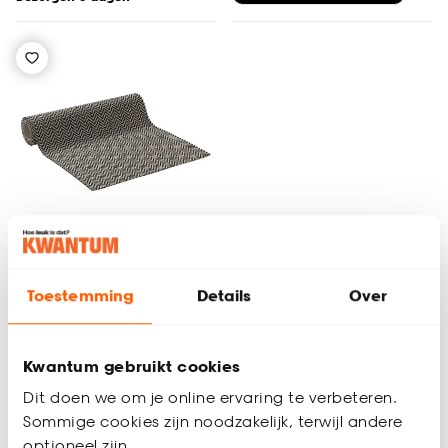
Toestemming
Details
Over
Tapijt Anzac
Kwantum gebruikt cookies
5
(
4
)
Dit doen we om je online ervaring te verbeteren.
31.
50
Sommige cookies zijn noodzakelijk, terwijl andere
/ m²
optioneel zijn.