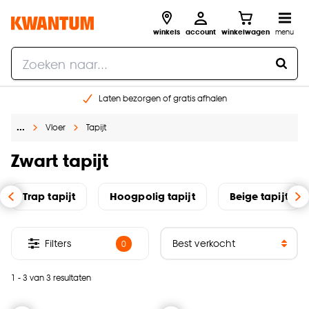
winkels
account
winkelwagen
menu
Laten bezorgen of gratis afhalen
Shop online of in onze 14 winkels
…
Vloer
Tapijt
Gratis raam advies en opmeten aan huis
€ 5,- korting op je volgende bestelling
Zwart tapijt
Trap tapijt
Hoogpolig tapijt
Beige tapijt
Filters
0
1 - 3 van 3 resultaten