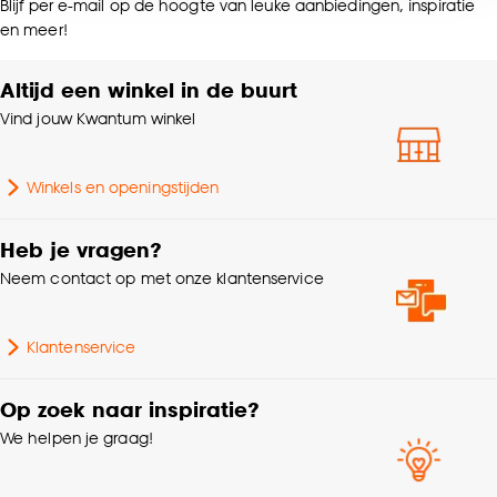
Blijf per e-mail op de hoogte van leuke aanbiedingen, inspiratie
voor kiezen om bepaalde cookies wel of niet te
en meer!
accepteren door op ‘Cookies aanpassen’ te
klikken.
Altijd een winkel in de buurt
Goed om te weten is dat je deze keuze altijd nog
Vind jouw Kwantum winkel
kan aanpassen, bekijk hiervoor onze
cookieverklaring
.
Winkels en openingstijden
Heb je vragen?
Neem contact op met onze klantenservice
Klantenservice
Op zoek naar inspiratie?
We helpen je graag!