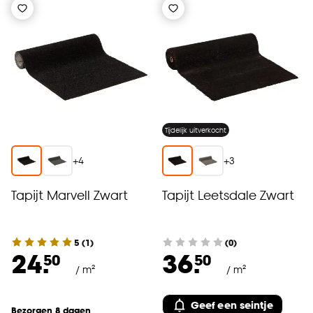
Tijdelijk uitverkocht
+
4
+
3
Tapijt Marvell Zwart
Tapijt Leetsdale Zwart
5
(
1
)
(0)
24.
36.
50
50
/ m²
/ m²
Geef een seintje
Bezorgen 8 dagen