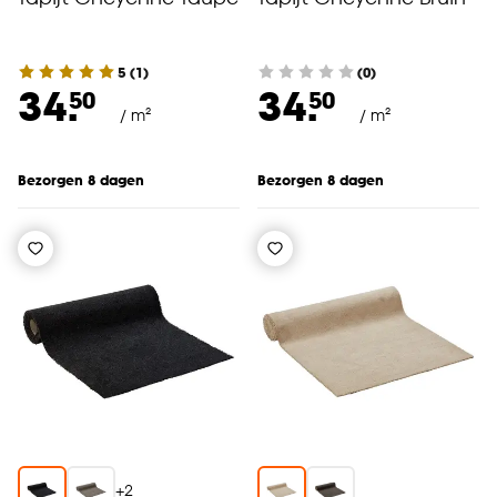
5
(
1
)
(0)
34.
34.
50
50
/ m²
/ m²
Bezorgen 8 dagen
Bezorgen 8 dagen
+
2