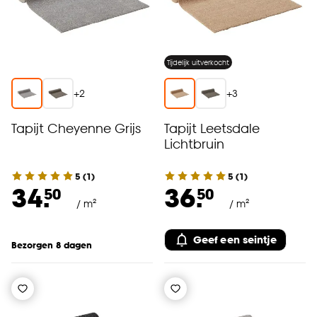
Tijdelijk uitverkocht
+
2
+
3
Tapijt Cheyenne Grijs
Tapijt Leetsdale
Lichtbruin
5
(
1
)
5
(
1
)
34.
36.
50
50
/ m²
/ m²
Geef een seintje
Bezorgen 8 dagen