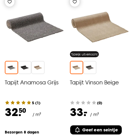
Tijdelijk uitverkocht
Tapijt Anamosa Grijs
Tapijt Vinson Beige
5
(
1
)
(0)
-
32.
33.
50
/ m²
/ m²
Geef een seintje
Bezorgen 8 dagen