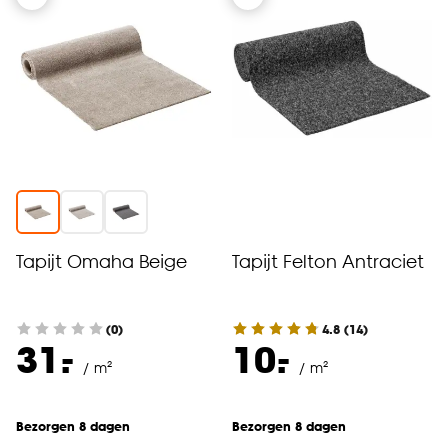
Tapijt Omaha Beige
Tapijt Felton Antraciet
(0)
4.8
(
14
)
-
-
31.
10.
/ m²
/ m²
Bezorgen 8 dagen
Bezorgen 8 dagen