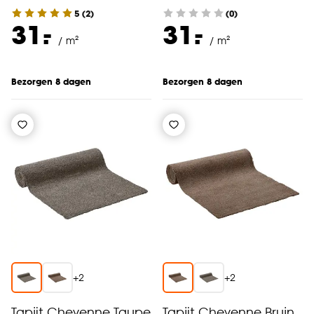
5
(
2
)
(0)
-
-
31.
31.
/ m²
/ m²
Bezorgen 8 dagen
Bezorgen 8 dagen
+
2
+
2
Tapijt Cheyenne Taupe
Tapijt Cheyenne Bruin