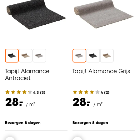
Tapijt Alamance
Tapijt Alamance Grijs
Antraciet
4.3
(
3
)
4
(
2
)
-
-
28.
28.
/ m²
/ m²
Bezorgen 8 dagen
Bezorgen 8 dagen