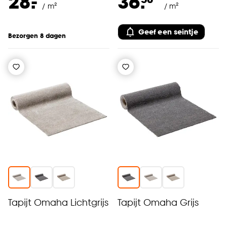
-
28.
36.
/ m²
/ m²
Geef een seintje
Bezorgen 8 dagen
Tapijt Omaha Lichtgrijs
Tapijt Omaha Grijs