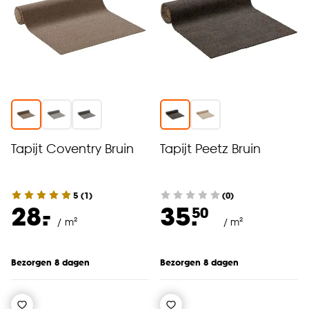
Tapijt Coventry Bruin
Tapijt Peetz Bruin
5
(
1
)
(0)
-
28.
35.
50
/ m²
/ m²
Bezorgen 8 dagen
Bezorgen 8 dagen