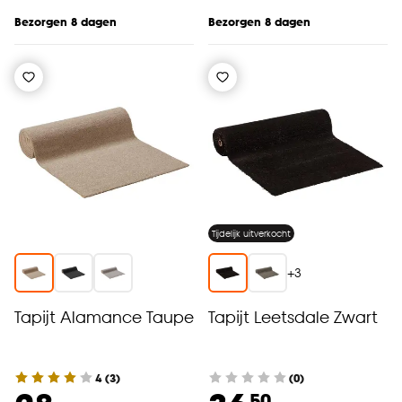
Bezorgen 8 dagen
Bezorgen 8 dagen
Tijdelijk uitverkocht
+
3
Tapijt Alamance Taupe
Tapijt Leetsdale Zwart
4
(
3
)
(0)
50