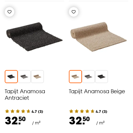
Tapijt Anamosa
Tapijt Anamosa Beige
Antraciet
4.7
(
3
)
4.7
(
3
)
32.
32.
50
50
/ m²
/ m²