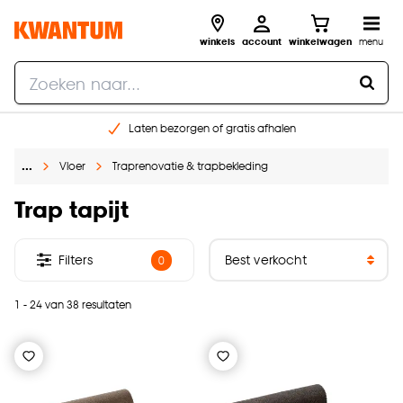
winkels
account
winkelwagen
menu
Laten bezorgen of gratis afhalen
Shop online of in onze 14 winkels
…
Vloer
Traprenovatie & trapbekleding
Gratis raam advies en opmeten aan huis
€ 5,- korting op je volgende bestelling
Trap tapijt
Filters
0
1 - 24 van 38 resultaten