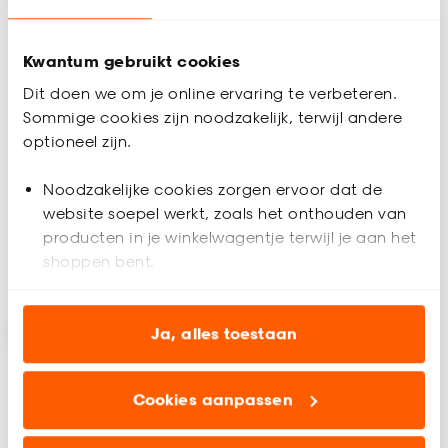
Kwantum gebruikt cookies
Dit doen we om je online ervaring te verbeteren.
Vinyl Trenton
Vinyl Preston Grijs
Sommige cookies zijn noodzakelijk, terwijl andere
Grenen GrijsGrene
optioneel zijn.
4.8
(
5
)
5
(
4
)
Noodzakelijke cookies zorgen ervoor dat de
-
-
19.
20.
website soepel werkt, zoals het onthouden van
/ m²
/ m²
producten in je winkelwagentje terwijl je aan het
shoppen bent.
Bezorgen 8 dagen
Bezorgen 8 dagen
Analytische cookies (optioneel) helpen ons de
website te verbeteren voor jou en al onze andere
Ja, alles toestaan
klanten.
Cookies aanpassen
Marketing cookies (optioneel) laten jou
relevante informatie en aanbiedingen zien op