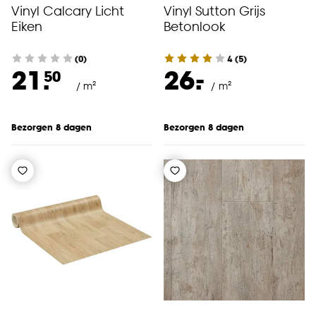
Vinyl Calcary Licht
Vinyl Sutton Grijs
Eiken
Betonlook
(0)
4
(
5
)
-
21.
26.
50
/ m²
/ m²
Bezorgen 8 dagen
Bezorgen 8 dagen