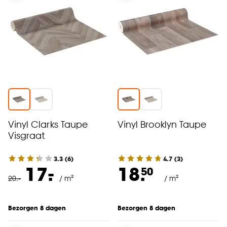
Vinyl Clarks Taupe
Vinyl Brooklyn Taupe
Visgraat
3.3
(
6
)
4.7
(
3
)
-
17.
18.
50
20
.
-
/ m²
/ m²
Bezorgen 8 dagen
Bezorgen 8 dagen