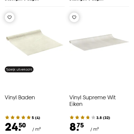
Tijdelijk uitverkocht
Vinyl Baden
Vinyl Supreme Wit
Eiken
5
(
4
)
3.8
(
32
)
24.
8.
50
75
/ m²
/ m²