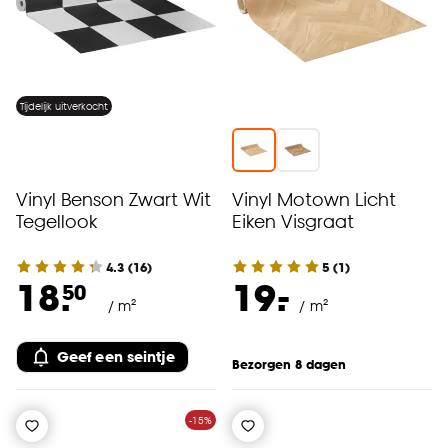
Tijdelijk uitverkocht
Vinyl Benson Zwart Wit
Vinyl Motown Licht
Tegellook
Eiken Visgraat
4.3
(
16
)
5
(
1
)
-
18.
19.
50
/ m²
/ m²
Geef een seintje
Bezorgen 8 dagen
-15%