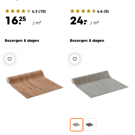
4.3
(
10
)
4.6
(
5
)
-
16.
24.
25
/ m²
/ m²
Bezorgen 8 dagen
Bezorgen 8 dagen