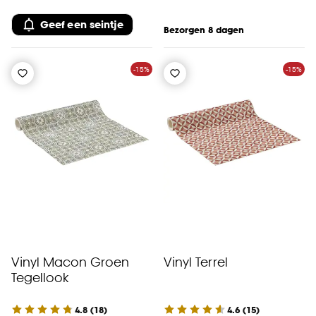
Geef een seintje
Bezorgen 8 dagen
-15%
-15%
Vinyl Macon Groen
Vinyl Terrel
Tegellook
4.8
(
18
)
4.6
(
15
)