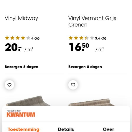
Vinyl Midway
Vinyl Vermont Grijs
Grenen
4
(
6
)
3.4
(
5
)
-
20.
16.
50
/ m²
/ m²
Bezorgen 8 dagen
Bezorgen 8 dagen
Toestemming
Details
Over