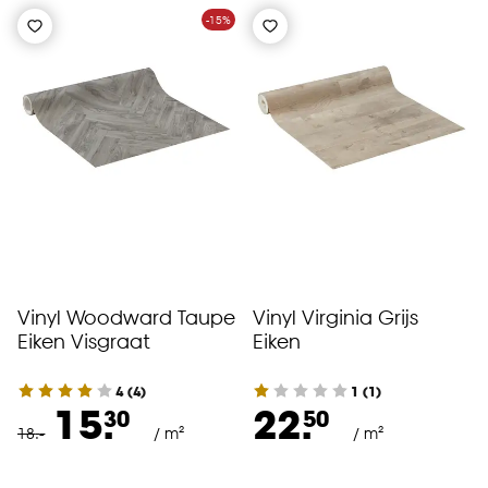
-15%
Vinyl Woodward Taupe
Vinyl Virginia Grijs
Eiken Visgraat
Eiken
4
(
4
)
1
(
1
)
15.
22.
30
50
18
.
-
/ m²
/ m²