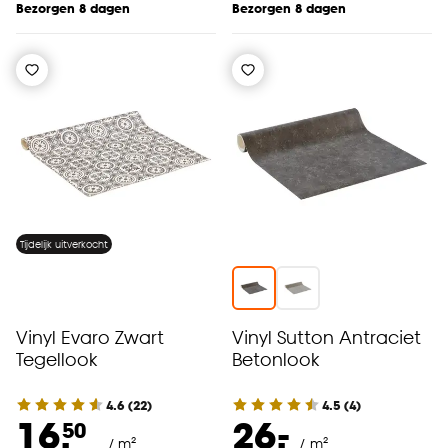
Bezorgen 8 dagen
Bezorgen 8 dagen
Tijdelijk uitverkocht
Vinyl Evaro Zwart
Vinyl Sutton Antraciet
Tegellook
Betonlook
4.6
(
22
)
4.5
(
4
)
-
16.
26.
50
/ m²
/ m²