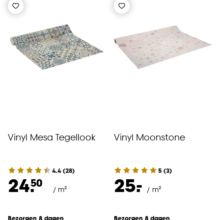
Vinyl Mesa Tegellook
Vinyl Moonstone
4.4
(
28
)
5
(
3
)
-
24.
25.
50
/ m²
/ m²
Bezorgen 8 dagen
Bezorgen 8 dagen