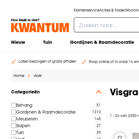
Klantenservice
Acties & folder
Woonins
Nieuw
Tuin
Gordijnen & Raamdecoratie
Laten bezorgen of gratis afhalen
Shop online of in onze 14 win
Home
vloer
Visgra
Categorieën
Behang
Gordijnen & Raamdecoratie
1 - 24 van 3350 
Meubelen
Slapen
Tuin