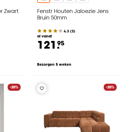
r Zwart
Fenstr Houten Jaloezie Jens
Bruin 50mm
4.3
(
3
)
al vanaf
121.
95
Bezorgen 5 weken
-20%
-20%