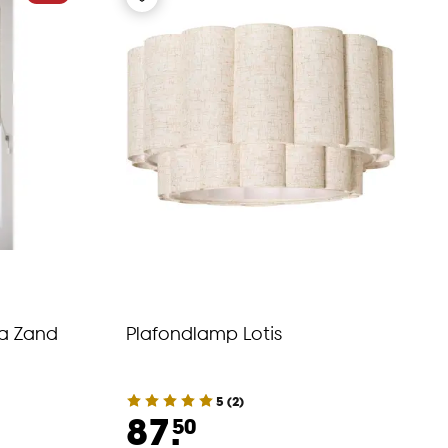
sa Zand
Plafondlamp Lotis
5
(
2
)
87.
50