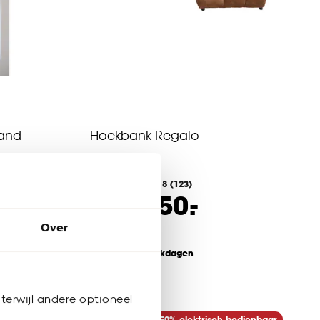
Zand
Hoekbank Regalo
4.8
(
123
)
-
1350.
1695
.
-
Over
Bezorgen 4 werkdagen
terwijl andere optioneel
bedienbaar
-50% elektrisch bedienbaar