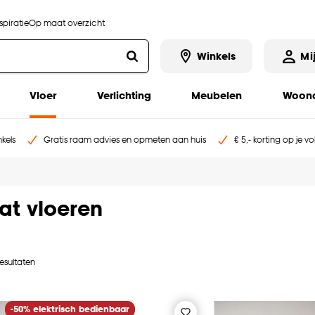
piratie
Op maat overzicht
Winkels
Mi
Vloer
Verlichting
Meubelen
Woona
kels
Gratis raam advies en opmeten aan huis
€ 5,- korting op je v
at vloeren
resultaten
-50% elektrisch bedienbaar