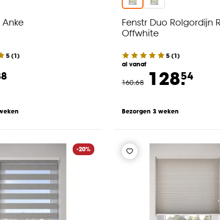
 Anke
Fenstr Duo Rolgordijn 
Offwhite
5
(
1
)
5
(
1
)
al vanaf
128.
88
54
160
.
68
 weken
Bezorgen 3 weken
-20%