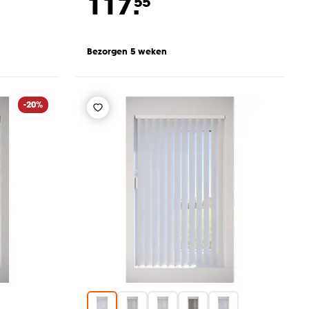
117.
55
Bezorgen 5 weken
-20%