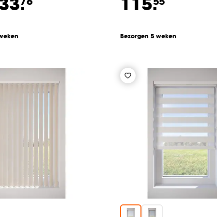
33.
115.
76
55
 weken
Bezorgen 5 weken