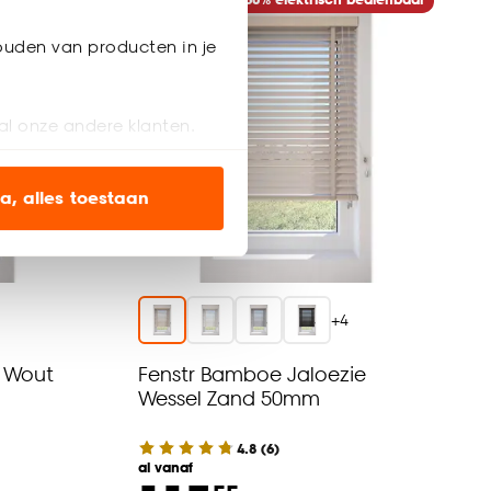
ouden van producten in je
al onze andere klanten.
ien op onze website, maar
a, alles toestaan
en’ om alleen de
s wel of niet te
+
4
nze
cookieverklaring
.
e Wout
Fenstr Bamboe Jaloezie
Wessel Zand 50mm
4.8
(
6
)
al vanaf