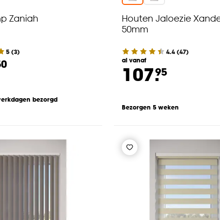
p Zaniah
Houten Jaloezie Xande
50mm
5
(
3
)
4.4
(
47
)
al vanaf
50
107.
95
werkdagen bezorgd
Bezorgen 5 weken