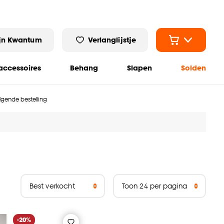
jn Kwantum
Verlanglijstje
ccessoires
Behang
Slapen
Solden
olgende bestelling
-20%