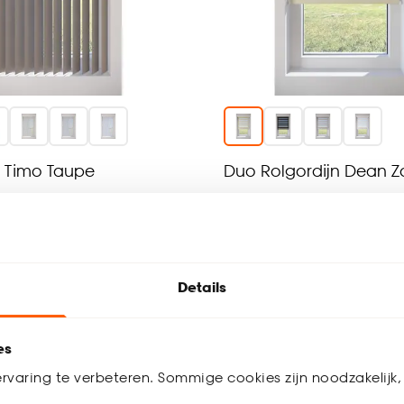
 Timo Taupe
Duo Rolgordijn Dean 
(0)
4.5
(
4
)
al vanaf
125.
24
05
156
.
31
Details
 weken
Bezorgen 3 weken
es
rvaring te verbeteren. Sommige cookies zijn noodzakelijk, 
-20%
-50% elektrisch 