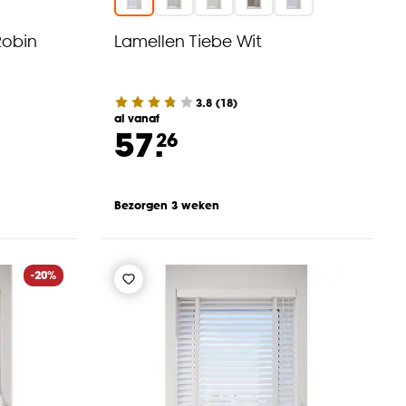
Robin
Lamellen Tiebe Wit
3.8
(
18
)
al vanaf
57.
26
Bezorgen 3 weken
-20%