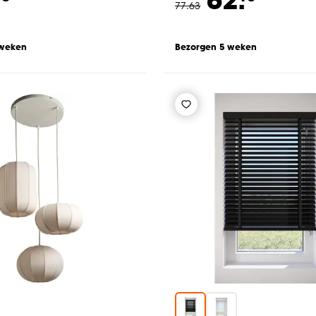
77
.
63
 weken
Bezorgen 5 weken