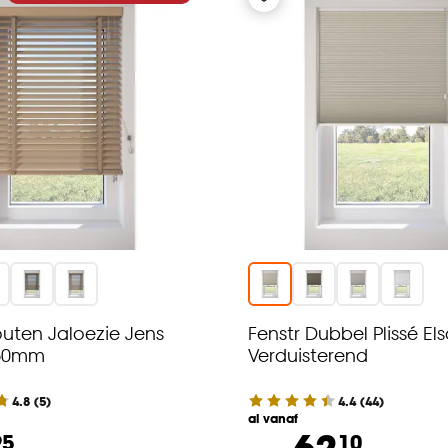
outen Jaloezie Jens
Fenstr Dubbel Plissé El
 50mm
Verduisterend
4.8
(
5
)
4.4
(
44
)
al vanaf
62.
95
10