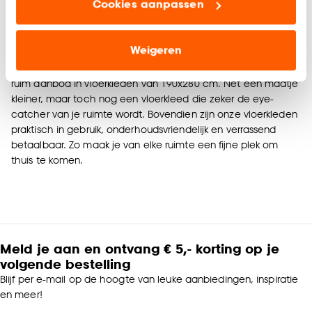
Cookies aanpassen
Bij Kwantum vind je vloerkleden van 200x300 cm in
Marketing cookies (optioneel) laten jou
verschillende stijlen, kleuren en materialen. Of je nu kiest voor
relevante informatie en aanbiedingen zien op
een modern, industrieel of juist een zacht en gezellig
onze website, maar ook buiten de website voor
Weigeren
interieur: er is altijd een groot vloerkleed dat bij jouw woonstijl
advertenties en communicatie.
past. Naast vloerkleden van 200x300 cm hebben wij ook een
ruim aanbod in vloerkleden van 190x280 cm. Net een maatje
Klik op ‘Ja, alles toestaan’ om gebruik te maken
kleiner, maar toch nog een vloerkleed die zeker de eye-
van alle cookies, of klik op ‘weigeren’ om alleen de
catcher van je ruimte wordt. Bovendien zijn onze vloerkleden
noodzakelijke cookies te accepteren. Je kunt er ook
praktisch in gebruik, onderhoudsvriendelijk en verrassend
voor kiezen om bepaalde cookies wel of niet te
betaalbaar. Zo maak je van elke ruimte een fijne plek om
accepteren door op ‘Cookies aanpassen’ te
thuis te komen.
klikken.
Goed om te weten is dat je deze keuze altijd nog
kan aanpassen, bekijk hiervoor onze
cookieverklaring
.
Meld je aan en ontvang € 5,- korting op je
volgende bestelling
Blijf per e-mail op de hoogte van leuke aanbiedingen, inspiratie
en meer!