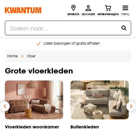
winkels
account
winkelwagen
menu
Laten bezorgen of gratis afhalen
Shop online of in onze 14 winkels
Home
Vloer
Gratis raam advies en opmeten aan huis
€ 5,- korting op je volgende bestelling
Grote vloerkleden
Vloerkleden woonkamer
Buitenkleden