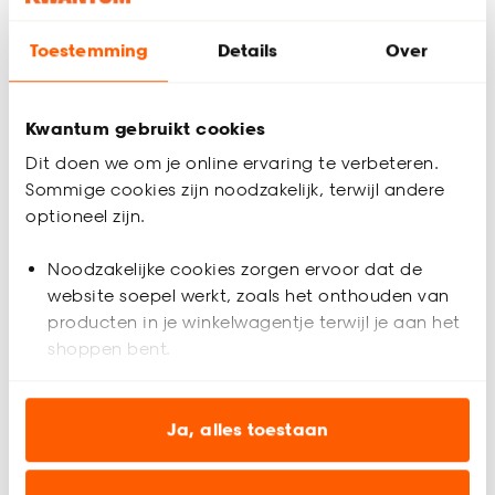
Vloerkleed Cashmire
Taupe
Toestemming
Details
Over
5
(
2
)
-
250.
Kwantum gebruikt cookies
Dit doen we om je online ervaring te verbeteren.
Sommige cookies zijn noodzakelijk, terwijl andere
Bezorgen 4 werkdagen
optioneel zijn.
Grote ruimte vullen; dat kan met een
Noodzakelijke cookies zorgen ervoor dat de
vloerkleed 200x300 cm
website soepel werkt, zoals het onthouden van
Een vloerkleed van 200x300 cm is ideaal om een grote
producten in je winkelwagentje terwijl je aan het
ruimte samen te brengen en extra sfeer te creëren. Deze
shoppen bent.
grote vloerkleden passen perfect in de woonkamer onder de
bank en salontafel, maar passen ook goed in een ruime
Analytische cookies (optioneel) helpen ons de
eetkamer of slaapkamer. Met één kleed geef je de ruimte
website te verbeteren voor jou en al onze andere
Ja, alles toestaan
direct warmte, comfort en een stijlvolle uitstraling.
klanten.
Ruim aanbod grote vloerkleden