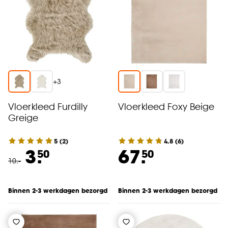
+
3
Vloerkleed Furdilly
Vloerkleed Foxy Beige
Greige
5
(
2
)
4.8
(
6
)
3.
67.
50
50
10
.
-
Binnen 2-3 werkdagen bezorgd
Binnen 2-3 werkdagen bezorgd