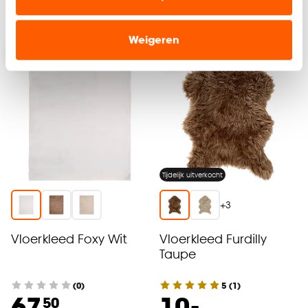
Geef een seintje
Binnen 2-3 werkdagen bezorgd
relevante informatie en aanbiedingen zien op
onze website, maar ook buiten de website voor
Weigeren
advertenties en communicatie.
Klik op ‘Ja, alles toestaan’ om gebruik te maken
van alle cookies, of klik op ‘weigeren’ om alleen de
noodzakelijke cookies te accepteren. Je kunt er ook
voor kiezen om bepaalde cookies wel of niet te
accepteren door op ‘Cookies aanpassen’ te
klikken.
Tijdelijk uitverkocht
Goed om te weten is dat je deze keuze altijd nog
+
3
kan aanpassen, bekijk hiervoor onze
cookieverklaring
.
Vloerkleed Foxy Wit
Vloerkleed Furdilly
Taupe
(0)
5
(
1
)
-
67.
10.
50