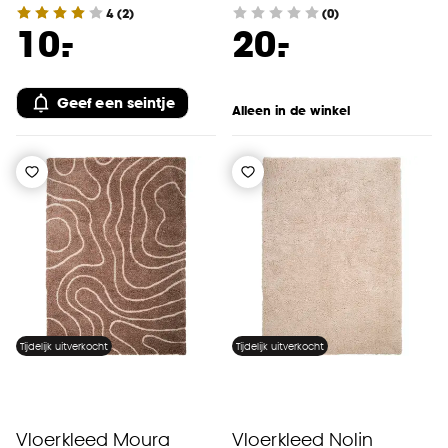
4
(
2
)
(0)
-
-
10.
20.
Geef een seintje
Alleen in de winkel
Tijdelijk uitverkocht
Tijdelijk uitverkocht
Vloerkleed Moura
Vloerkleed Nolin