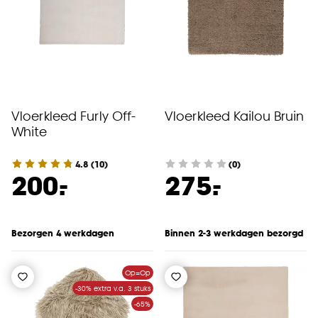
Vloerkleed Furly Off-
Vloerkleed Kailou Bruin
White
4.8
(
10
)
(0)
-
-
200.
275.
Bezorgen 4 werkdagen
Binnen 2-3 werkdagen bezorgd
Op=Op
-30% extra v.a. 3 stuks
-65%