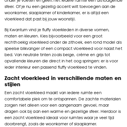
onder je voeten en geeft het iedere ruimte een uitnodigende
sfeer. Of je nu een gezellig accent wilt toevoegen aan de
woonkamer, slaapkamer of kinderkamer, er is altijd een
vloerkleed dat past bij jouw woonstijl.
Bij Kwantum vind je fluffy vloerkleden in diverse vormen,
maten en kleuren. Kies bijvoorbeeld voor een groot
rechthoekig vloerkleed onder de zithoek, een rond model als
speelse blikvanger of een compact vloerkleed voor naast het
bed. Van neutrale tinten zoals beige, crème en grijs tot
opvallende kleuren die direct in het oog springen: er is voor
ieder interieur een passend fluffy vloerkleed te vinden.
Zacht vloerkleed in verschillende maten en
stijlen
Een zacht vloerkleed maakt van iedere ruimte een
comfortabele plek om te ontspannen. De zachte materialen
zorgen niet alleen voor een aangenaam gevoel, maar
dragen ook bij aan een warme en gezellige sfeer. Hierdoor is
een zacht vloerkleed ideaal voor ruimtes waar je veel tijd
doorbrengt, zoals de woonkamer of slaapkamer.