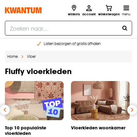
winkels
account
winkelwagen
menu
Laten bezorgen of gratis afhalen
Shop online of in onze 14 winkels
Home
Vloer
Gratis raam advies en opmeten aan huis
€ 5,- korting op je volgende bestelling
Fluffy vloerkleden
Top 10 populairste
Vloerkleden woonkamer
vloerkleden