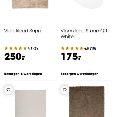
Vloerkleed Sapri
Vloerkleed Stone Off-
White
4.7
(
3
)
4.8
(
15
)
-
-
250.
175.
Bezorgen 4 werkdagen
Bezorgen 4 werkdagen