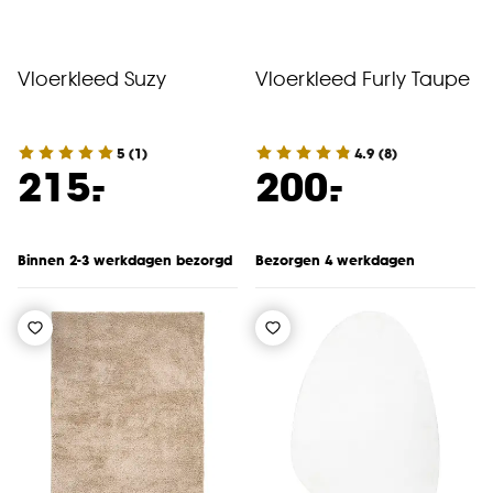
Vloerkleed Suzy
Vloerkleed Furly Taupe
5
(
1
)
4.9
(
8
)
-
-
215.
200.
Binnen 2-3 werkdagen bezorgd
Bezorgen 4 werkdagen