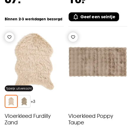
Geef een seintje
Binnen 2-3 werkdagen bezorgd
Tijdelijk uitverkocht
+
3
Vloerkleed Furdilly
Vloerkleed Poppy
Zand
Taupe