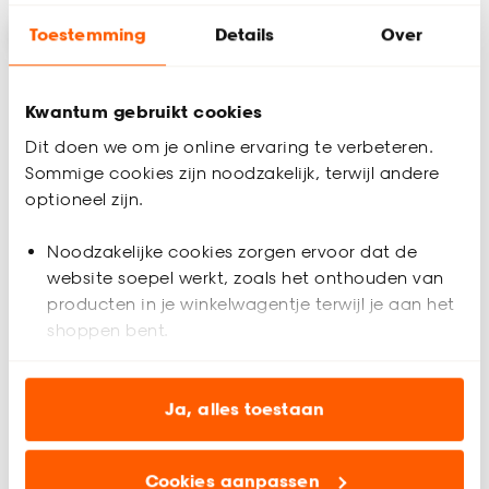
Toestemming
Details
Over
Kwantum gebruikt cookies
Dit doen we om je online ervaring te verbeteren.
Sommige cookies zijn noodzakelijk, terwijl andere
optioneel zijn.
Tijdelijk uitverkocht
Noodzakelijke cookies zorgen ervoor dat de
+
3
website soepel werkt, zoals het onthouden van
producten in je winkelwagentje terwijl je aan het
Vloerkleed Foxy Beige
Vloerkleed Furdilly Wit
shoppen bent.
Analytische cookies (optioneel) helpen ons de
5
(
3
)
4.8
(
4
)
website te verbeteren voor jou en al onze andere
Ja, alles toestaan
-
32.
10.
50
klanten.
Cookies aanpassen
Marketing cookies (optioneel) laten jou