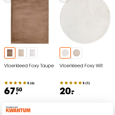
Vloerkleed Foxy Taupe
Vloerkleed Foxy Wit
5
(
4
)
5
(
1
)
-
67.
20.
50
Binnen 2-3 werkdagen bezorgd
Binnen 2-3 werkdagen bezorgd