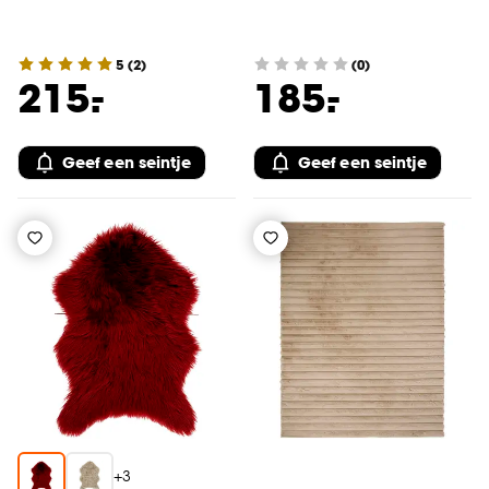
5
(
2
)
(0)
-
-
215.
185.
Geef een seintje
Geef een seintje
+
3