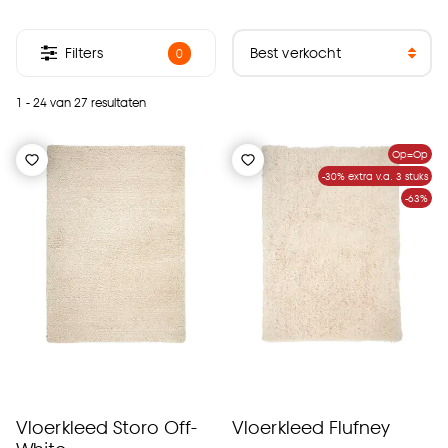
Filters
0
1 - 24 van 27 resultaten
Op=Op
-30% extra v.a. 3 stuks
-63%
Vloerkleed Storo Off-
Vloerkleed Flufney