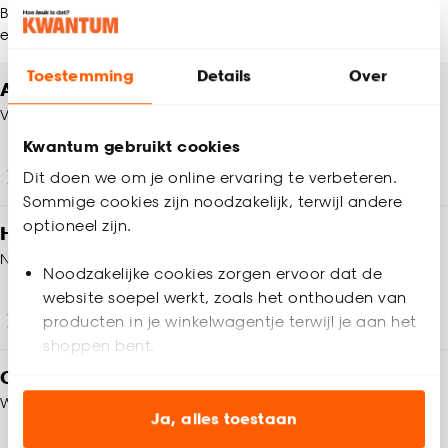
Blijf per e-mail op de hoogte van leuke aanbiedingen, inspiratie
en meer!
Toestemming
Details
Over
Altijd een winkel in de buurt
Vind jouw Kwantum winkel
Kwantum gebruikt cookies
Winkels en openingstijden
Dit doen we om je online ervaring te verbeteren.
Sommige cookies zijn noodzakelijk, terwijl andere
optioneel zijn.
Heb je vragen?
Neem contact op met onze klantenservice
Noodzakelijke cookies zorgen ervoor dat de
website soepel werkt, zoals het onthouden van
Klantenservice
producten in je winkelwagentje terwijl je aan het
shoppen bent.
Op zoek naar inspiratie?
Analytische cookies (optioneel) helpen ons de
We helpen je graag!
website te verbeteren voor jou en al onze andere
Ja, alles toestaan
klanten.