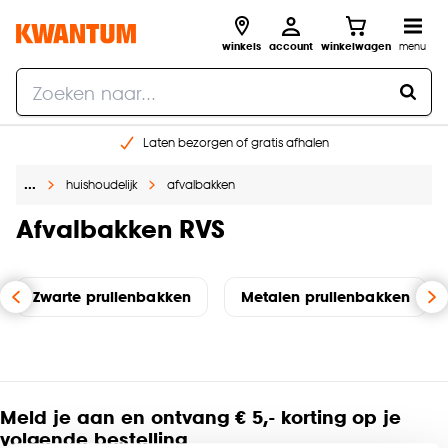
winkels
account
winkelwagen
menu
Laten bezorgen of gratis afhalen
Shop online of in onze 14 winkels
…
huishoudelijk
afvalbakken
Gratis raam advies en opmeten aan huis
€ 5,- korting op je volgende bestelling
Afvalbakken RVS
Zwarte prullenbakken
Metalen prullenbakken
Meld je aan en ontvang € 5,- korting op je
volgende bestelling