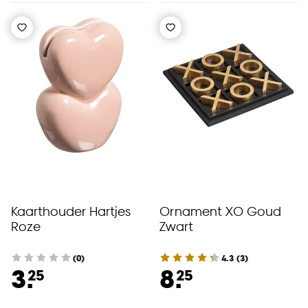
Kaarthouder Hartjes
Ornament XO Goud
Roze
Zwart
(0)
4.3
(
3
)
3.
8.
25
25