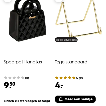
Tijdelijk uitverkocht
Spaarpot Handtas
Tegelstandaard
(0)
5
(
2
)
-
9.
4.
50
Geef een seintje
Binnen 2-3 werkdagen bezorgd