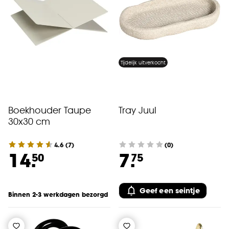
Tijdelijk uitverkocht
Boekhouder Taupe
Tray Juul
30x30 cm
4.6
(
7
)
(0)
14.
7.
50
75
Geef een seintje
Binnen 2-3 werkdagen bezorgd