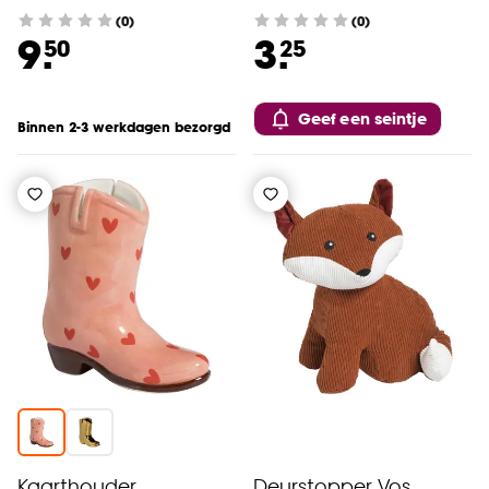
(0)
(0)
9.
3.
50
25
Geef een seintje
Binnen 2-3 werkdagen bezorgd
Kaarthouder
Deurstopper Vos