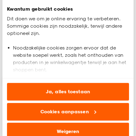
Kwantum gebruikt cookies
Kaarthouder Croissant
Opbergboek Matisse
Dit doen we om je online ervaring te verbeteren.
Velvet
Sommige cookies zijn noodzakelijk, terwijl andere
optioneel zijn.
(0)
5
(
8
)
3.
7.
25
25
Noodzakelijke cookies zorgen ervoor dat de
website soepel werkt, zoals het onthouden van
producten in je winkelwagentje terwijl je aan het
Binnen 2-3 werkdagen bezorgd
Binnen 2-3 werkdagen bezorgd
shoppen bent.
Analytische cookies (optioneel) helpen ons de
website te verbeteren voor jou en al onze andere
Ja, alles toestaan
klanten.
Cookies aanpassen
Marketing cookies (optioneel) laten jou
relevante informatie en aanbiedingen zien op
onze website, maar ook buiten de website voor
Weigeren
advertenties en communicatie.