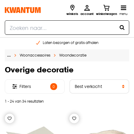
winkels
account
winkelwagen
menu
Laten bezorgen of gratis afhalen
Shop online of in onze 14 winkels
…
Woonaccessoires
Woondecoratie
Gratis raam advies en opmeten aan huis
€ 5,- korting op je volgende bestelling
Overige decoratie
Filters
0
1 - 24 van 34 resultaten