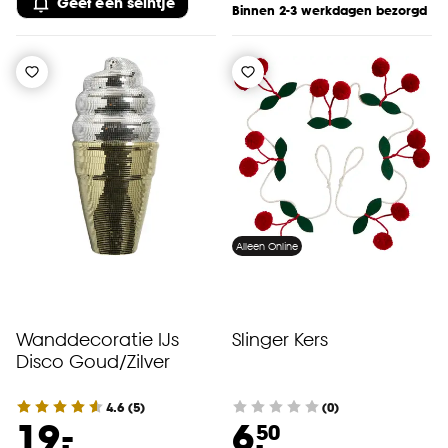
Geef een seintje
Binnen 2-3 werkdagen bezorgd
Alleen Online
Wanddecoratie IJs
Slinger Kers
Disco Goud/Zilver
4.6
(
5
)
(0)
-
19.
6.
50