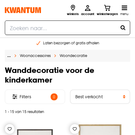
winkels
account
winkelwagen
menu
Laten bezorgen of gratis afhalen
Shop online of in onze 14 winkels
…
Woonaccessoires
Woondecoratie
Gratis raam advies en opmeten aan huis
€ 5,- korting op je volgende bestelling
Wanddecoratie voor de
kinderkamer
Filters
0
1 - 15 van 15 resultaten