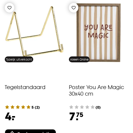
Tijdelijk uitverkocht
Alleen Online
Tegelstandaard
Poster You Are Magic
30x40 cm
5
(
2
)
(0)
-
4.
7.
75