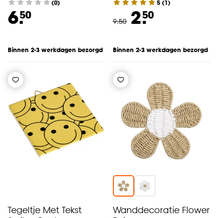
(0)
5
(
1
)
6.
2.
50
50
9
.
50
Binnen 2-3 werkdagen bezorgd
Binnen 2-3 werkdagen bezorgd
Tegeltje Met Tekst
Wanddecoratie Flower