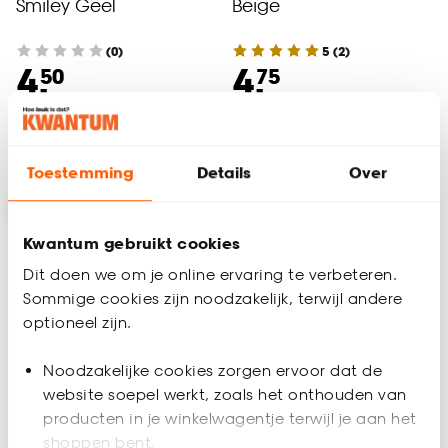
Smiley Geel
Beige
(0)
5
(
2
)
4.
4.
50
75
Binnen 2-3 werkdagen bezorgd
Binnen 2-3 werkdagen bezorgd
Toestemming
Details
Over
Kwantum gebruikt cookies
Dit doen we om je online ervaring te verbeteren.
Sommige cookies zijn noodzakelijk, terwijl andere
optioneel zijn.
Noodzakelijke cookies zorgen ervoor dat de
Alleen Online
website soepel werkt, zoals het onthouden van
producten in je winkelwagentje terwijl je aan het
shoppen bent.