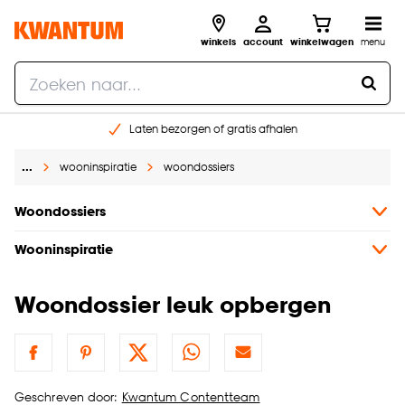
winkels
account
winkelwagen
menu
Laten bezorgen of gratis afhalen
Shop online of in onze 14 winkels
…
wooninspiratie
woondossiers
Gratis raam advies en opmeten aan huis
€ 5,- korting op je volgende bestelling
Woondossiers
Wooninspiratie
Woondossier leuk opbergen
Geschreven door:
Kwantum Contentteam