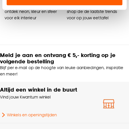
advertenties en communicatie.
Woondossier vloerkleden
Woondossier servies
ontdek neon, kleur en sfeer
shop de de laatste trends
Klik op ‘Ja, alles toestaan’ om gebruik te maken
voor elk interieur
voor op jouw eettafel
van alle cookies, of klik op ‘weigeren’ om alleen de
noodzakelijke cookies te accepteren. Je kunt er ook
voor kiezen om bepaalde cookies wel of niet te
accepteren door op ‘Cookies aanpassen’ te
klikken.
Meld je aan en ontvang € 5,- korting op je
volgende bestelling
Goed om te weten is dat je deze keuze altijd nog
Blijf per e-mail op de hoogte van leuke aanbiedingen, inspiratie
kan aanpassen, bekijk hiervoor onze
en meer!
cookieverklaring
.
Altijd een winkel in de buurt
Vind jouw Kwantum winkel
Winkels en openingstijden