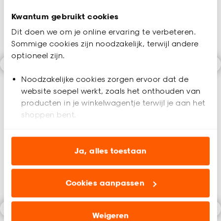
Kwantum gebruikt cookies
Dit doen we om je online ervaring te verbeteren.
Sommige cookies zijn noodzakelijk, terwijl andere
optioneel zijn.
Noodzakelijke cookies zorgen ervoor dat de
Woontrend Kleurrijk
Woontrend Scandinavisch
website soepel werkt, zoals het onthouden van
durf met kleur!
rustige woonstijl met ronde
producten in je winkelwagentje terwijl je aan het
vormen
shoppen bent.
Meer wooninspiratie:
Analytische cookies (optioneel) helpen ons de
website te verbeteren voor jou en al onze andere
Ja, alles toestaan
klanten.
Cookies aanpassen
Marketing cookies (optioneel) laten jou
relevante informatie en aanbiedingen zien op
onze website, maar ook buiten de website voor
Weigeren