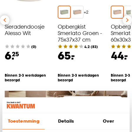
+
2
Sieradendoosje
Opbergkist
Opbergk
Alesso Wit
Smerlato Groen -
Smerlat
75x37x37 cm
60x30x3
(0)
4.2
(
83
)
-
-
6.
65.
44.
25
Binnen 2-3 werkdagen
Binnen 2-3 werkdagen
Binnen 2-3
bezorgd
bezorgd
bezorgd
Bekijk alle opbergers
Toestemming
Details
Over
Bekijk de nieuwste woontrends: