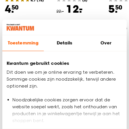
4.7
(
18
)
(0)
-
4.
12.
5.
50
50
22
.
-
Binnen 2-3 werkdagen
Binnen 2-3 werkdagen
Binnen 2-3
bezorgd
bezorgd
bezorgd
Toestemming
Details
Over
Trend: retro servies
Kwantum gebruikt cookies
Dit doen we om je online ervaring te verbeteren.
Sommige cookies zijn noodzakelijk, terwijl andere
optioneel zijn.
Noodzakelijke cookies zorgen ervoor dat de
website soepel werkt, zoals het onthouden van
producten in je winkelwagentje terwijl je aan het
shoppen bent.