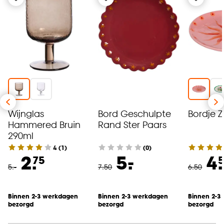
Wijnglas
Bord Geschulpte
Bordje 
Hammered Bruin
Rand Ster Paars
290ml
4
(
1
)
(0)
-
2.
5.
4.
75
5
.
-
7
.
50
6
.
50
Binnen 2-3 werkdagen
Binnen 2-3 werkdagen
Binnen 2-3
bezorgd
bezorgd
bezorgd