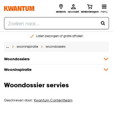
winkels
account
winkelwagen
menu
Laten bezorgen of gratis afhalen
Shop online of in onze 14 winkels
…
wooninspiratie
woondossiers
Gratis raam advies en opmeten aan huis
€ 5,- korting op je volgende bestelling
Woondossiers
Wooninspiratie
Woondossier servies
Geschreven door:
Kwantum Contentteam