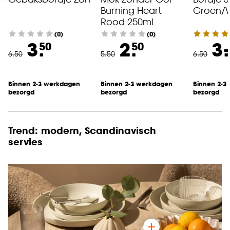
Burning Heart
Groen/W
Rood 250ml
(0)
(0)
-
3.
2.
3.
50
50
6
.
50
5
.
50
6
.
50
Binnen 2-3 werkdagen
Binnen 2-3 werkdagen
Binnen 2-3
bezorgd
bezorgd
bezorgd
Trend: modern, Scandinavisch
servies