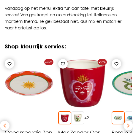
Vandaag op het menu: extra fun aan tafel met kleurrijk
servies! Van gestreept en colourblocking tot italiaans en
maritiem thema. Te gek bestaat niet, dus mix en match er
naar hartelust op los.
Shop kleurrijk servies:
-46%
-55%
+
2
Gebaksbordje Zon
Mok Zonder Oor
Bordje S