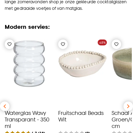
lange zomeravonden shop je onze gekleurde cocktailglazen
met gedraaide voetjes of van matglas.
Modern servies:
-45%
Waterglas Wavy
Fruitschaal Beads
Schaal 
Transparant - 350
Wit
Groen/Gr
ml
cm