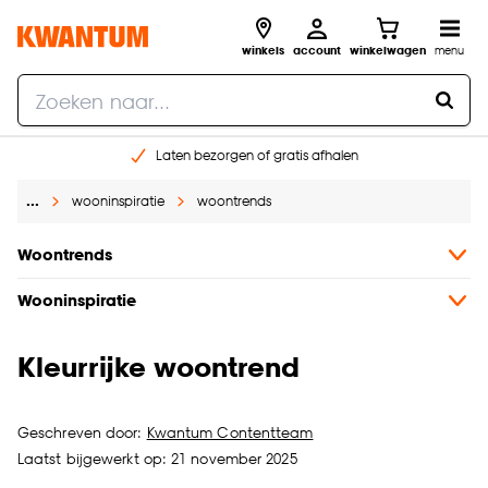
winkels
account
winkelwagen
menu
Laten bezorgen of gratis afhalen
Shop online of in onze 14 winkels
…
wooninspiratie
woontrends
Gratis raam advies en opmeten aan huis
€ 5,- korting op je volgende bestelling
Woontrends
Wooninspiratie
Kleurrijke woontrend
Geschreven door:
Kwantum Contentteam
Laatst bijgewerkt op: 21 november 2025