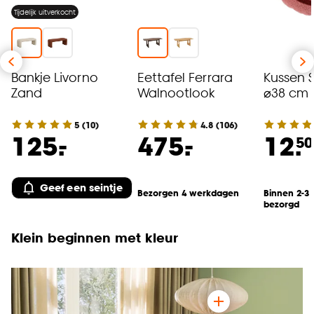
Tijdelijk uitverkocht
Bankje Livorno
Eettafel Ferrara
Kussen S
Zand
Walnootlook
⌀38 cm
5
(
10
)
4.8
(
106
)
-
-
125.
475.
12.
50
Geef een seintje
Bezorgen 4 werkdagen
Binnen 2-3
bezorgd
Klein beginnen met kleur