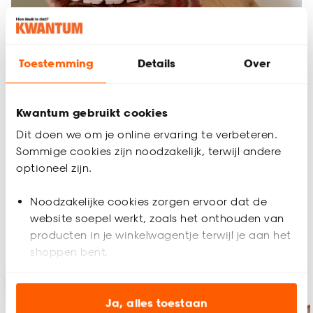
Toestemming
Details
Over
Kleurrijk wonen gaat verder dan alleen kleur. Door
patronen
Kwantum gebruikt cookies
en texturen
te mixen, krijgt je interieur extra diepte.
Dit doen we om je online ervaring te verbeteren.
Combineer bijvoorbeeld:
Sommige cookies zijn noodzakelijk, terwijl andere
optioneel zijn.
grafische prints met organische vormen
zachte stoffen met glanzende materialen
retro patronen met moderne meubels
Noodzakelijke cookies zorgen ervoor dat de
website soepel werkt, zoals het onthouden van
producten in je winkelwagentje terwijl je aan het
Shop de look
shoppen bent.
-15% op vouwgordijnen
Analytische cookies (optioneel) helpen ons de
-15%
website te verbeteren voor jou en al onze andere
Ja, alles toestaan