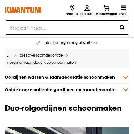
winkels
account
winkelwagen
menu
Laten bezorgen of gratis afhalen
Shop online of in onze 14 winkels
…
alles over raamdecoratie
Gratis raam advies en opmeten aan huis
gordijnen raamdecoratie schoonmaken
€ 5,- korting op je volgende bestelling
Gordijnen wassen & raamdecoratie schoonmaken
Ontdek onze collectie gordijnen en raamdecoratie
Duo-rolgordijnen schoonmaken