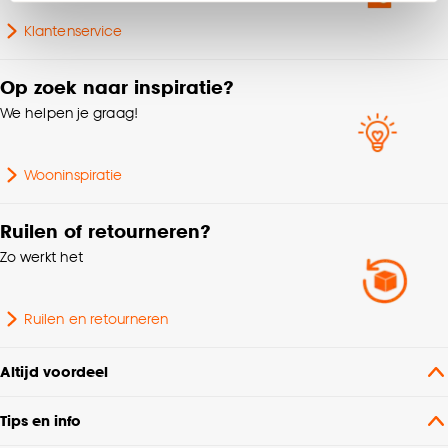
Klik op ‘Ja, alles toestaan’ om gebruik te maken
Klantenservice
van alle cookies, of klik op ‘weigeren’ om alleen de
noodzakelijke cookies te accepteren. Je kunt er ook
Op zoek naar inspiratie?
voor kiezen om bepaalde cookies wel of niet te
accepteren door op ‘Cookies aanpassen’ te
We helpen je graag!
klikken.
Wooninspiratie
Goed om te weten is dat je deze keuze altijd nog
kan aanpassen, bekijk hiervoor onze
Ruilen of retourneren?
cookieverklaring
.
Zo werkt het
Ruilen en retourneren
Altijd voordeel
Tips en info