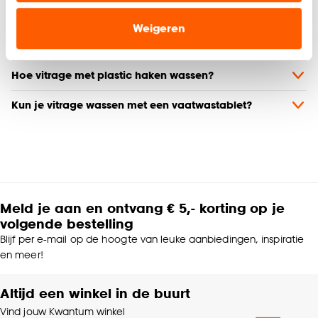
relevante informatie en aanbiedingen zien op
Hoe witte vitrages wassen?
onze website, maar ook buiten de website voor
Weigeren
advertenties en communicatie.
Hoe krijg je een vergeelde vitrage weer wit?
Klik op ‘Ja, alles toestaan’ om gebruik te maken
Hoe vitrage met plastic haken wassen?
van alle cookies, of klik op ‘weigeren’ om alleen de
noodzakelijke cookies te accepteren. Je kunt er ook
Kun je vitrage wassen met een vaatwastablet?
voor kiezen om bepaalde cookies wel of niet te
accepteren door op ‘Cookies aanpassen’ te
klikken.
Goed om te weten is dat je deze keuze altijd nog
Meld je aan en ontvang € 5,- korting op je
kan aanpassen, bekijk hiervoor onze
volgende bestelling
cookieverklaring
.
Blijf per e-mail op de hoogte van leuke aanbiedingen, inspiratie
en meer!
Altijd een winkel in de buurt
Vind jouw Kwantum winkel