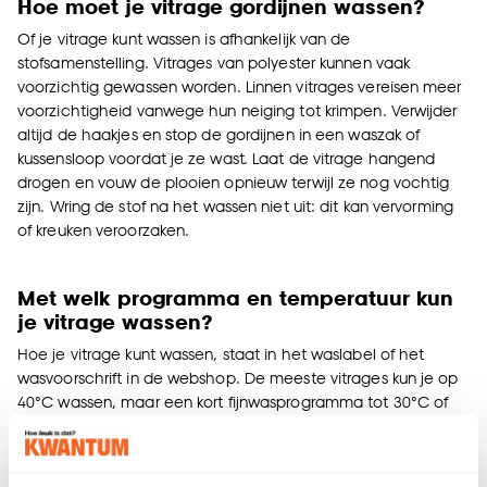
Hoe moet je vitrage gordijnen wassen?
Of je vitrage kunt wassen is afhankelijk van de
stofsamenstelling. Vitrages van polyester kunnen vaak
voorzichtig gewassen worden. Linnen vitrages vereisen meer
voorzichtigheid vanwege hun neiging tot krimpen. Verwijder
altijd de haakjes en stop de gordijnen in een waszak of
kussensloop voordat je ze wast. Laat de vitrage hangend
drogen en vouw de plooien opnieuw terwijl ze nog vochtig
zijn. Wring de stof na het wassen niet uit: dit kan vervorming
of kreuken veroorzaken.
Met welk programma en temperatuur kun
je vitrage wassen?
Hoe je vitrage kunt wassen, staat in het waslabel of het
wasvoorschrift in de webshop. De meeste vitrages kun je op
40°C wassen, maar een kort fijnwasprogramma tot 30°C of
een wolwasprogramma tot 30°C is veiliger. Deze
programma’s centrifugeren met een lager toerental. Twijfel
je, kies dan altijd voor een lage temperatuur om de stof te