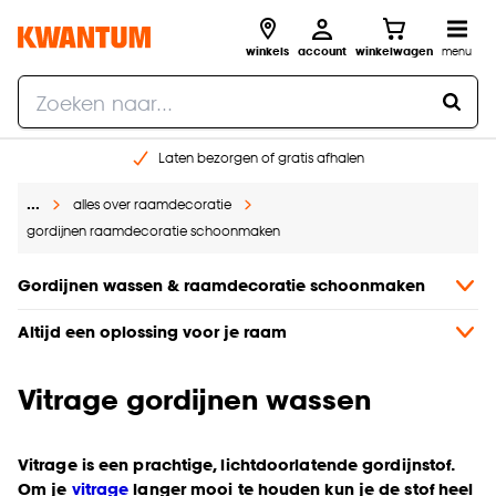
winkels
account
winkelwagen
menu
Laten bezorgen of gratis afhalen
Shop online of in onze 14 winkels
…
alles over raamdecoratie
Gratis raam advies en opmeten aan huis
gordijnen raamdecoratie schoonmaken
€ 5,- korting op je volgende bestelling
Gordijnen wassen & raamdecoratie schoonmaken
Altijd een oplossing voor je raam
Vitrage gordijnen wassen
Vitrage is een prachtige, lichtdoorlatende gordijnstof.
Om je
vitrage
langer mooi te houden kun je de stof heel