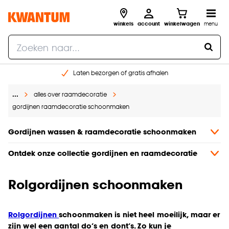
winkels
account
winkelwagen
menu
Laten bezorgen of gratis afhalen
Shop online of in onze 14 winkels
…
alles over raamdecoratie
Gratis raam advies en opmeten aan huis
gordijnen raamdecoratie schoonmaken
€ 5,- korting op je volgende bestelling
Gordijnen wassen & raamdecoratie schoonmaken
Ontdek onze collectie gordijnen en raamdecoratie
Rolgordijnen schoonmaken
Rolgordijnen
schoonmaken is niet heel moeilijk, maar er
zijn wel een aantal do’s en dont’s. Zo kun je