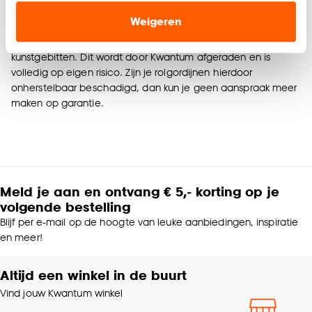
onze website, maar ook buiten de website voor
Weigeren
Let op:
op internet circuleren allerlei tips over het gebruik
advertenties en communicatie.
van bleekmiddel, citroensap of bruistabletten voor
kunstgebitten. Dit wordt door Kwantum afgeraden en is
Klik op ‘Ja, alles toestaan’ om gebruik te maken
volledig op eigen risico. Zijn je rolgordijnen hierdoor
van alle cookies, of klik op ‘weigeren’ om alleen de
onherstelbaar beschadigd, dan kun je geen aanspraak meer
noodzakelijke cookies te accepteren. Je kunt er ook
maken op garantie.
voor kiezen om bepaalde cookies wel of niet te
accepteren door op ‘Cookies aanpassen’ te
klikken.
Goed om te weten is dat je deze keuze altijd nog
Meld je aan en ontvang € 5,- korting op je
kan aanpassen, bekijk hiervoor onze
volgende bestelling
cookieverklaring
.
Blijf per e-mail op de hoogte van leuke aanbiedingen, inspiratie
en meer!
Altijd een winkel in de buurt
Vind jouw Kwantum winkel