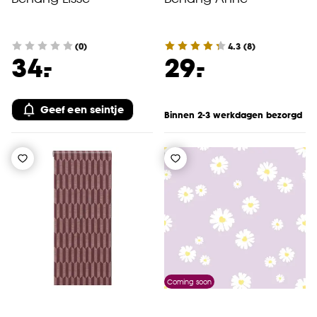
(0)
4.3
(
8
)
-
-
34.
29.
Geef een seintje
Binnen 2-3 werkdagen bezorgd
Coming soon