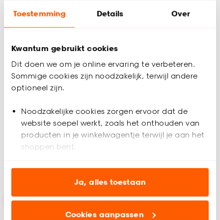
Toestemming
Details
Over
Kwantum gebruikt cookies
Dit doen we om je online ervaring te verbeteren.
Sommige cookies zijn noodzakelijk, terwijl andere
optioneel zijn.
Behang Anneli
Behang Steffie
Noodzakelijke cookies zorgen ervoor dat de
website soepel werkt, zoals het onthouden van
(0)
5
(
1
)
-
-
33.
34.
producten in je winkelwagentje terwijl je aan het
shoppen bent.
Analytische cookies (optioneel) helpen ons de
Binnen 2-3 werkdagen bezorgd
Binnen 2-3 werkdagen bezorgd
website te verbeteren voor jou en al onze andere
Ja, alles toestaan
klanten.
Cookies aanpassen
Marketing cookies (optioneel) laten jou