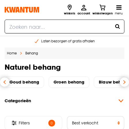
winkels
account
winkelwagen
menu
Laten bezorgen of gratis afhalen
Shop online of in onze 14 winkels
Home
Behang
Gratis raam advies en opmeten aan huis
€ 5,- korting op je volgende bestelling
Naturel behang
Goud behang
Groen behang
Blauw behan
Categorieën
Filters
0