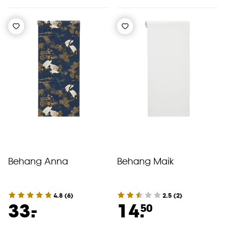
Behang Anna
Behang Maik
4.8
(
6
)
2.5
(
2
)
-
33.
14.
50