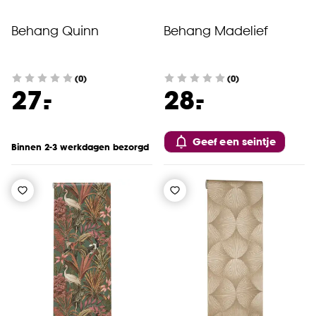
Behang Quinn
Behang Madelief
(0)
(0)
-
-
27.
28.
Geef een seintje
Binnen 2-3 werkdagen bezorgd