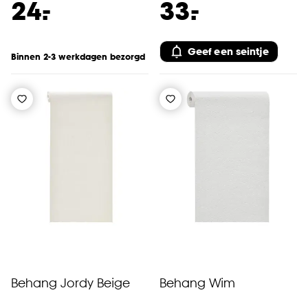
-
-
24.
33.
Geef een seintje
Binnen 2-3 werkdagen bezorgd
Behang Jordy Beige
Behang Wim