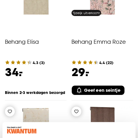
Tijdelijk uitverkocht
Behang Elisa
Behang Emma Roze
4.3
(
3
)
4.4
(
22
)
-
-
34.
29.
Geef een seintje
Binnen 2-3 werkdagen bezorgd