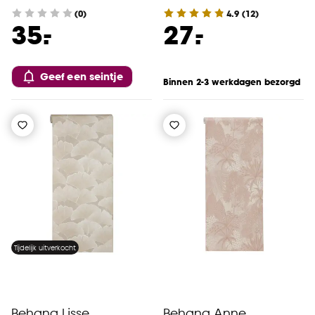
(0)
4.9
(
12
)
-
-
35.
27.
Geef een seintje
Binnen 2-3 werkdagen bezorgd
Tijdelijk uitverkocht
Behang Lisse
Behang Anne